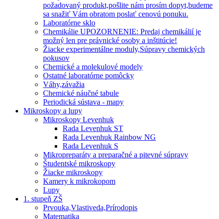
požadovaný produkt,pošlite nám prosím dopyt,budeme
sa snažiť Vám obratom poslať cenovú ponuku.
Laboratórne sklo
Chemikálie UPOZORNENIE: Predaj chemikálií je
možný len pre právnické osoby a inštitúcie!
Žiacke experimentálne moduly,Súpravy chemických
pokusov
Chemické a molekulové modely
Ostatné laboratórne pomôcky
Váhy,závažia
Chemické náučné tabule
Periodická sústava - mapy
Mikroskopy a lupy
Mikroskopy Levenhuk
Rada Levenhuk ST
Rada Levenhuk Rainbow NG
Rada Levenhuk S
Mikropreparáty a preparačné a pitevné súpravy
Študentské mikroskopy
Žiacke mikroskopy
Kamery k mikrokopom
Lupy
1. stupeň ZŠ
Prvouka,Vlastiveda,Prírodopis
Matematika