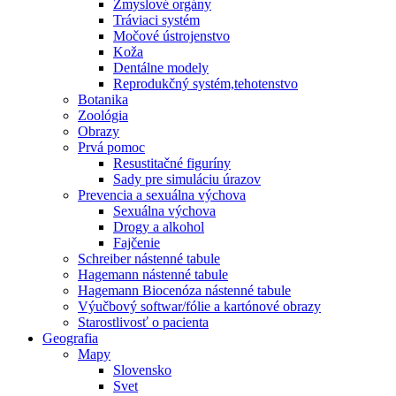
Zmyslové orgány
Tráviaci systém
Močové ústrojenstvo
Koža
Dentálne modely
Reprodukčný systém,tehotenstvo
Botanika
Zoológia
Obrazy
Prvá pomoc
Resustitačné figuríny
Sady pre simuláciu úrazov
Prevencia a sexuálna výchova
Sexuálna výchova
Drogy a alkohol
Fajčenie
Schreiber nástenné tabule
Hagemann nástenné tabule
Hagemann Biocenóza nástenné tabule
Výučbový softwar/fólie a kartónové obrazy
Starostlivosť o pacienta
Geografia
Mapy
Slovensko
Svet