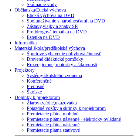
Skúmanie vody
Občianska/Etická výchova
Etická výchova na DVD
Spolunažívanie s národnosťami na DVD
Zástavy,vlajky a znaky SR
Protidrogová tématika na DVD
Estetika na DVD
Informatika
Materská škola/predškolská výchova
Športové vybavenie,pohybová činnosť
Drevené didaktické pomôcky
Rozvoj jemnej motoriky a šikovnosti
Projektory
Systémy školského zvonenia
Konferenčné
Prenosné
Školské
Doplnky k projektorom
Žiarovky,fólie,ukazovátka
Pojazdné vozíky a skrinky k projektorom
Premietacie plátna mobilné
Premietacie plátna nástenné - elektricky ovládané
Premietacie plátna nástenné
Premietacie plátna statívové