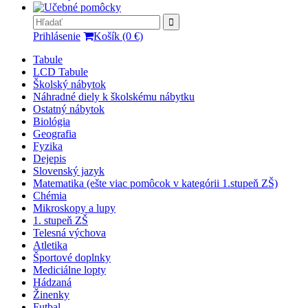
Prihlásenie
Košík (0 €)
Tabule
LCD Tabule
Školský nábytok
Náhradné diely k školskému nábytku
Ostatný nábytok
Biológia
Geografia
Fyzika
Dejepis
Slovenský jazyk
Matematika (ešte viac pomôcok v kategórii 1.stupeň ZŠ)
Chémia
Mikroskopy a lupy
1. stupeň ZŠ
Telesná výchova
Atletika
Športové doplnky
Mediciálne lopty
Hádzaná
Žinenky
Futbal