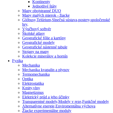
Kontinenty
Jednotlivé štáty
Mapy obojstranné DUO
Mapy malých mierok - žiacke
Glóbusy,Telúrium,Slnečná sústava,postery,spoločenské
hry,
Výučbový softvér
Školské atlasy
Geografické fólie a kartóny
Geografické modely
Geografické nástenné tabule
Stojany na mapy
Kolekcie minerálov a hornín
Fyzika
Mechanika
Mechanika kvapalin a plynov
Termomechanika
Optika
Elektrostatika
Kmity,vlny
Magnetizmus
Elektrický prúd a jeho účinky
Transparentné modely,Modely v reze,Funkčné modely
Alternatívne energie,Enviromentálna výchova
Žiacke experimentálne moduly