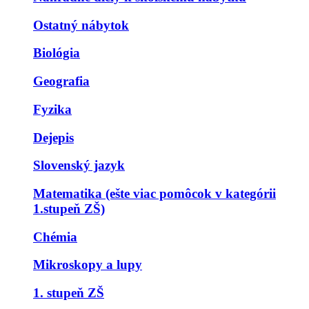
Ostatný nábytok
Biológia
Geografia
Fyzika
Dejepis
Slovenský jazyk
Matematika (ešte viac pomôcok v kategórii
1.stupeň ZŠ)
Chémia
Mikroskopy a lupy
1. stupeň ZŠ