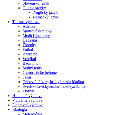
Slovenský jazyk
Cudzie jazyky
Anglický jazyk
Nemecký jazyk
Telesná výchova
Atletika
Športové doplnky
Mediciálne lopty
Hádzaná
Žinenky
Futbal
Basketbal
Volejbal
Badminton
Stolný tenis
Gymnastické behúne
Tenis
Telocvičné kozy,kruhy,hrazda,kladina
Švédske lavičky,bedne,mostíky,rebriny
Florbal
Hudobná výchova
Výtvarná výchova
Dopravná výchova
Ekológia
Meterológia