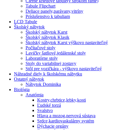
Čierne kriedové tabule(v širokom ráme)
Tabule Flipchart
Deliace panely,parávany,vitríny
Príslušenstvo k tabuliam
LCD Tabule
Školský nábytok
Školský nábytok Karst
Školský nábytok Klasik
Školský nábytok Karst výškovo nastaviteľný
Počítačové stoly
Lavičky šatňové,jedálenské stoly
Laboratórne stoly
Stoly do variabilnej zostavy
Stôl pre vozičkára - výškovo nastaviteľný
Náhradné diely k školskému nábytku
Ostatný nábytok
Nábytok Dominika
Biológia
Anatómia
Kostry,chrbtice,lebky,kosti
Ľudské torzá
Svalstvo
Hlava a mozog,nervová sústava
Srdce,kardiovaskulárny systém
Dýchacie orgány