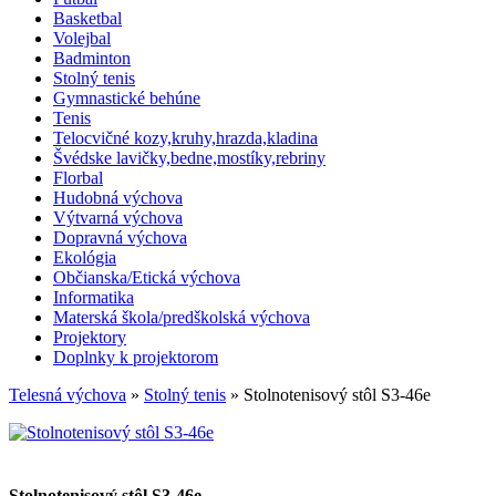
Basketbal
Volejbal
Badminton
Stolný tenis
Gymnastické behúne
Tenis
Telocvičné kozy,kruhy,hrazda,kladina
Švédske lavičky,bedne,mostíky,rebriny
Florbal
Hudobná výchova
Výtvarná výchova
Dopravná výchova
Ekológia
Občianska/Etická výchova
Informatika
Materská škola/predškolská výchova
Projektory
Doplnky k projektorom
Telesná výchova
»
Stolný tenis
» Stolnotenisový stôl S3-46e
Stolnotenisový stôl S3-46e