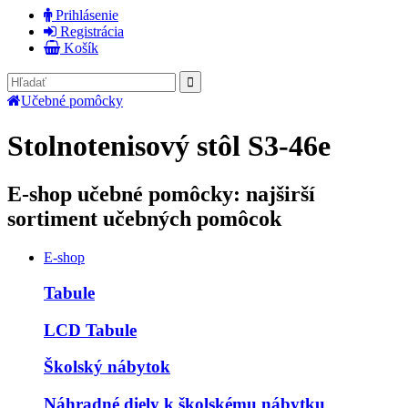
Prihlásenie
Registrácia
Košík
Učebné pomôcky
Stolnotenisový stôl S3-46e
E-shop učebné pomôcky: najširší
sortiment učebných pomôcok
E-shop
Tabule
LCD Tabule
Školský nábytok
Náhradné diely k školskému nábytku