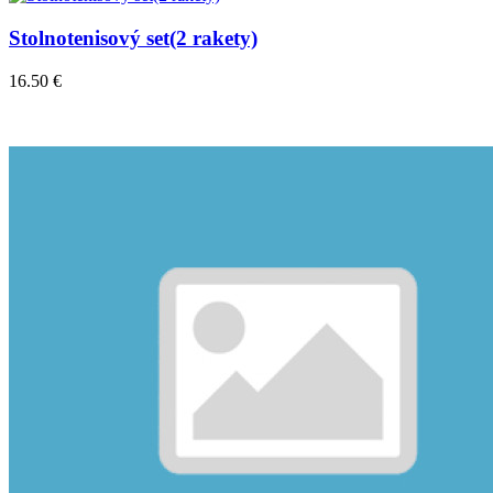
Stolnotenisový set(2 rakety)
16.50 €