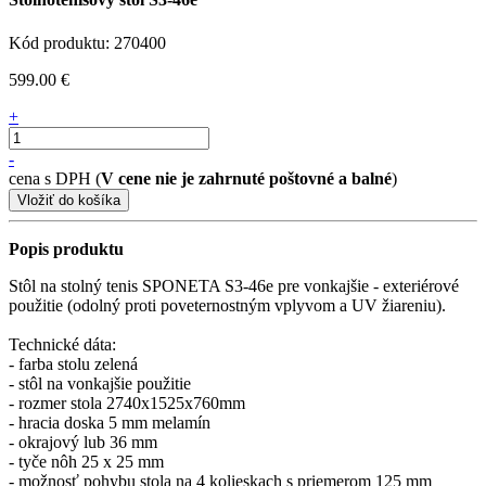
Kód produktu: 270400
599.00 €
+
-
cena s DPH (
V cene nie je zahrnuté poštovné a balné
)
Popis produktu
Stôl na stolný tenis SPONETA S3-46e pre vonkajšie - exteriérové
použitie (odolný proti poveternostným vplyvom a UV žiareniu).
Technické dáta:
- farba stolu zelená
- stôl na vonkajšie použitie
- rozmer stola 2740x1525x760mm
- hracia doska 5 mm melamín
- okrajový lub 36 mm
- tyče nôh 25 x 25 mm
- možnosť pohybu stola na 4 kolieskach s priemerom 125 mm