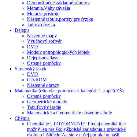
Demonštračné základné súpravy
Merania,Váhy,závažia
Meracie prístroje
Nástenné tabule,portéty pre fyziku
Jadrová fyzika
Dejepis
Nástenné mapy
Výučbový softvér
DVD
Modely antropologických lebiek
Dejepisné atlasy
Ostatné pomôcky
Slovenský jazyk
DVD
CD-ROM
Nástenné obrazy
Matematika (ešte viac pomôcok v kategórii 1.stupeň ZŠ)
Ostatné pomôcky
Geometrické modely
Tabuľové náradie
Matematické a Geometrické nástenné tabule
Chémia
Chemikálie UPOZORNENIE: Predaj chemikálií je
možný len pre školy,školské zariadenia a právnické
osoby a inštitúcie!Ak ste v našej ponuke nenašli