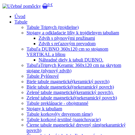
0 €
Úvod
Tabule
Tabule Triptych (trojdielne)
Stojany a odkladacie lišty k trojdielnym tabuliam
Zdvih s plynovými pružinami
Zdvih s reťazovým prevodom
Tabuľa DUBNO 360x120 cm so stojanom
VERTIKAL a lištou
Náhradné diely k tabuli DUBNO.
TabuľaTriptych Keramic 360x120 cm na skrytom
stojane (plynový zdvih)
Tabule Pylónové
Biele tabule magnetické(keramický povrch)
Biele tabule magnetické(nekeramický povrch)
Zelené tabule magnetické(keramický povrch).
Zelené tabule magnetické(nekeramický povrch)
Tabule preklápacie - obojstranné
Stojany k tabuliam
Tabule korkové(v drevenom ráme)
Tabule korkové,textilné (napichovacie)
Čierne tabule magnetické drevený rám(nekaramický
povrch)