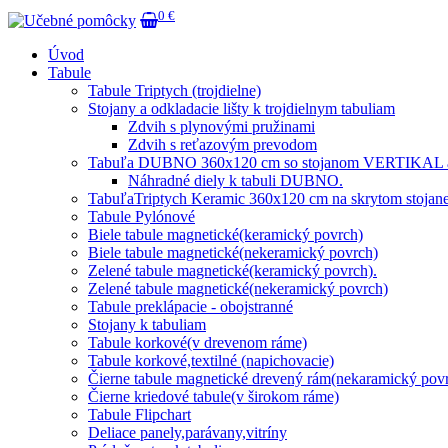
0 €
Úvod
Tabule
Tabule Triptych (trojdielne)
Stojany a odkladacie lišty k trojdielnym tabuliam
Zdvih s plynovými pružinami
Zdvih s reťazovým prevodom
Tabuľa DUBNO 360x120 cm so stojanom VERTIKAL a 
Náhradné diely k tabuli DUBNO.
TabuľaTriptych Keramic 360x120 cm na skrytom stojane
Tabule Pylónové
Biele tabule magnetické(keramický povrch)
Biele tabule magnetické(nekeramický povrch)
Zelené tabule magnetické(keramický povrch).
Zelené tabule magnetické(nekeramický povrch)
Tabule preklápacie - obojstranné
Stojany k tabuliam
Tabule korkové(v drevenom ráme)
Tabule korkové,textilné (napichovacie)
Čierne tabule magnetické drevený rám(nekaramický pov
Čierne kriedové tabule(v širokom ráme)
Tabule Flipchart
Deliace panely,parávany,vitríny