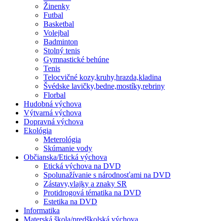
Žinenky
Futbal
Basketbal
Volejbal
Badminton
Stolný tenis
Gymnastické behúne
Tenis
Telocvičné kozy,kruhy,hrazda,kladina
Švédske lavičky,bedne,mostíky,rebriny
Florbal
Hudobná výchova
Výtvarná výchova
Dopravná výchova
Ekológia
Meterológia
Skúmanie vody
Občianska/Etická výchova
Etická výchova na DVD
Spolunažívanie s národnosťami na DVD
Zástavy,vlajky a znaky SR
Protidrogová tématika na DVD
Estetika na DVD
Informatika
Materská škola/predškolská výchova