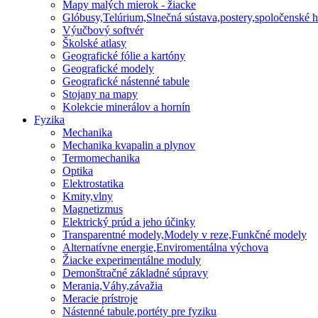
Mapy malých mierok - žiacke
Glóbusy,Telúrium,Slnečná sústava,postery,spoločenské h
Výučbový softvér
Školské atlasy
Geografické fólie a kartóny
Geografické modely
Geografické nástenné tabule
Stojany na mapy
Kolekcie minerálov a hornín
Fyzika
Mechanika
Mechanika kvapalin a plynov
Termomechanika
Optika
Elektrostatika
Kmity,vlny
Magnetizmus
Elektrický prúd a jeho účinky
Transparentné modely,Modely v reze,Funkčné modely
Alternatívne energie,Enviromentálna výchova
Žiacke experimentálne moduly
Demonštračné základné súpravy
Merania,Váhy,závažia
Meracie prístroje
Nástenné tabule,portéty pre fyziku