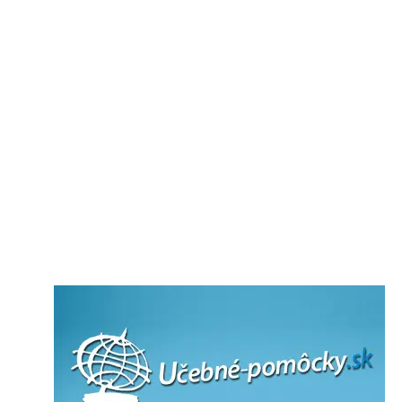
Ekológia
Občianska/Etická výchova
Informatika
Materská škola/predškolská výchova
Projektory
Doplnky k projektorom
O nás
Kontakty