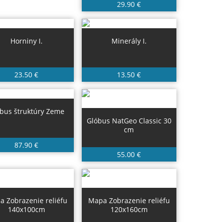
29.90 €
Horniny I.
Minerály I.
23.50 €
13.50 €
bus štruktúry Zeme
Glóbus NatGeo Classic 30
cm
87.90 €
55.00 €
 Zobrazenie reliéfu
Mapa Zobrazenie reliéfu
140x100cm
120x160cm