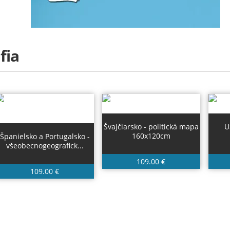
Prihlásenie
Košík (0 €)
fia
Švajčiarsko - politická mapa
U
160x120cm
Španielsko a Portugalsko -
všeobecnogeografick...
109.00 €
109.00 €