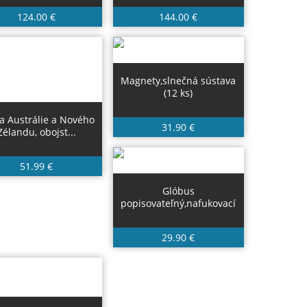
124.00 €
144.00 €
Magnety,slnečná sústava
(12 ks)
 Austrálie a Nového
31.90 €
Zélandu, obojst...
51.99 €
Glóbus
popisovateľný,nafukovací
29.90 €