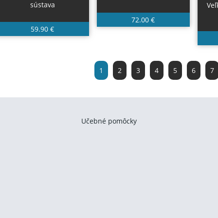
sústava
Veľ
72.00 €
59.90 €
1
2
3
4
5
6
7
Učebné pomôcky