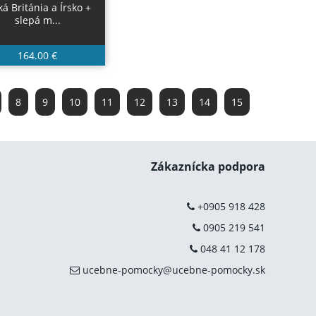
ká Británia a Írsko +
slepá m...
164.00 €
8
9
10
11
12
13
14
15
Zákaznícka podpora
+0905 918 428
0905 219 541
048 41 12 178
ucebne-pomocky@ucebne-pomocky.sk