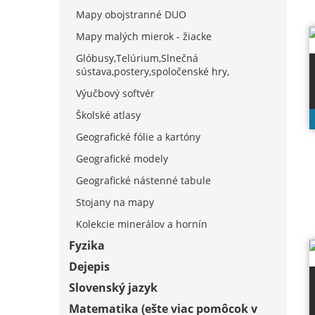
Mapy obojstranné DUO
Mapy malých mierok - žiacke
Glóbusy,Telúrium,Slnečná
sústava,postery,spoločenské hry,
Výučbový softvér
Školské atlasy
Geografické fólie a kartóny
Geografické modely
Geografické nástenné tabule
Stojany na mapy
Kolekcie minerálov a hornín
Fyzika
Dejepis
Slovenský jazyk
Matematika (ešte viac pomôcok v