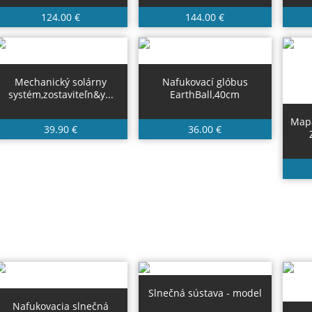
124.00 €
144.00 €
Mechanický solárny
Nafukovací glóbus
systém,zostaviteľn&y...
EarthBall,40cm
Mapa
39.90 €
36.00 €
Slnečná sústava - model
Nafukovacia slnečná