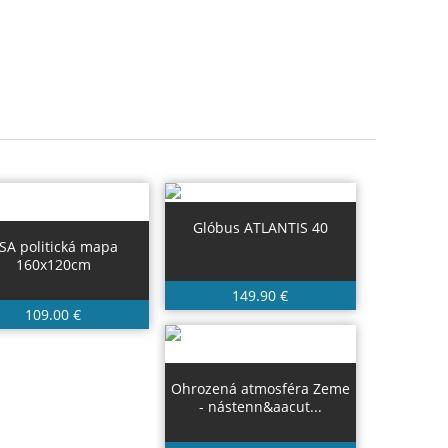
Glóbus ATLANTIS 40
SA politická mapa
160x120cm
149.90 €
109.00 €
Ohrozená atmosféra Zeme
- nástenn&aacut...