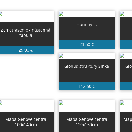
Horniny II.
Zemetrasenie - nástenná
tabuľa
23.50 €
29.90 €
Glóbus štruktúry Slnka
Gló
112.50 €
Mapa Génové centrá
Mapa Génové centrá
Mapa
100x140cm
120x160cm