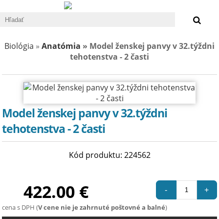
0 €
Biológia
»
Anatómia
» Model ženskej panvy v 32.týždni
tehotenstva - 2 časti
Model ženskej panvy v 32.týždni
tehotenstva - 2 časti
Kód produktu: 224562
422.00 €
-
+
cena s DPH (
V cene nie je zahrnuté poštovné a balné
)