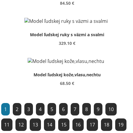
84.50 €
Model ľudskej ruky s väzmi a svalmi
329.10 €
Model ľudskej kože,vlasu,nechtu
68.50 €
1
2
3
4
5
6
7
8
9
10
11
12
13
14
15
16
17
18
19