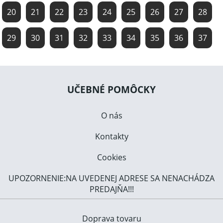
20
21
22
23
24
25
26
27
28
29
30
31
32
33
34
35
36
37
UČEBNÉ POMÔCKY
O nás
Kontakty
Cookies
UPOZORNENIE:NA UVEDENEJ ADRESE SA NENACHÁDZA
PREDAJŇA!!!
Doprava tovaru