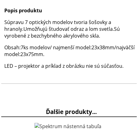
Popis produktu
Súpravu 7 optických modelov tvoria šošovky a
hranoly.Umožňujú študovať odraz a lom svetla.Sú
vyrobené z bezchybného akrylového skla.
Obsah:7ks modelov/ najmenší model:23x38mm/najväčší
model:23x75mm.
LED – projektor a príklad z obrázku nie sú súčasťou.
Ďalšie produkty...