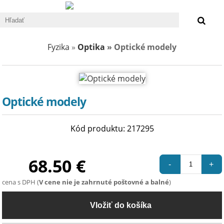
0 €
Fyzika
»
Optika
» Optické modely
Optické modely
Kód produktu: 217295
68.50 €
-
+
cena s DPH (
V cene nie je zahrnuté poštovné a balné
)