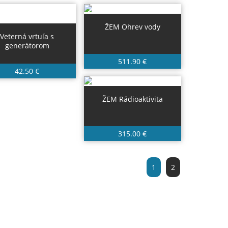
ŽEM Ohrev vody
Veterná vrtuľa s
generátorom
511.90 €
42.50 €
ŽEM Rádioaktivita
315.00 €
1
2