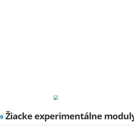
Ekológia
Občianska/Etická výchova
Informatika
Materská škola/predškolská výchova
Projektory
Doplnky k projektorom
O nás
Kontakty
Prihlásenie
Košík (0 €)
»
Žiacke experimentálne modul