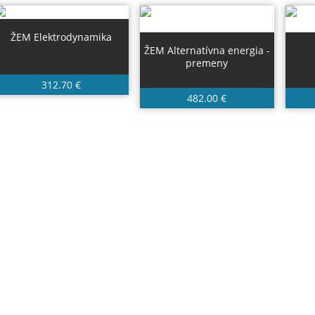
ŽEM Elektrodynamika
ŽEM Alternatívna energia -
premeny
312.70 €
482.00 €