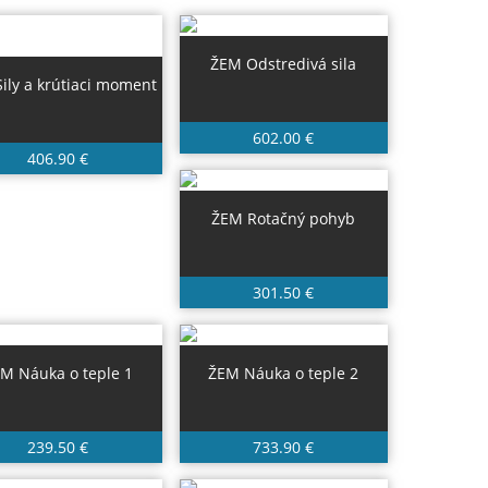
ŽEM Odstredivá sila
ily a krútiaci moment
602.00 €
406.90 €
ŽEM Rotačný pohyb
301.50 €
M Náuka o teple 1
ŽEM Náuka o teple 2
239.50 €
733.90 €