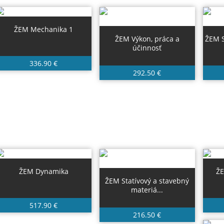
ŽEM Mechanika 1
ŽEM Výkon, práca a
ŽEM S
účinnosť
336.90 €
292.50 €
ŽEM Dynamika
ŽE
ŽEM Statívový a stavebný
materiá...
517.90 €
216.50 €