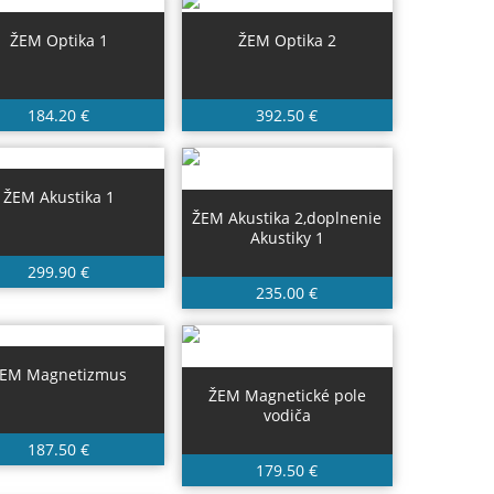
ŽEM Optika 1
ŽEM Optika 2
184.20 €
392.50 €
ŽEM Akustika 1
ŽEM Akustika 2,doplnenie
Akustiky 1
299.90 €
235.00 €
EM Magnetizmus
ŽEM Magnetické pole
vodiča
187.50 €
179.50 €