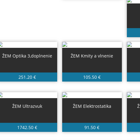
ŽEM Optika 3,doplnenie
ŽEM Kmity a vlnenie
251.20 €
105.50 €
ŽEM Ultrazvuk
ŽEM Elektrostatika
Ž
1742.50 €
91.50 €