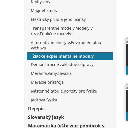
Kmity,vlny
Magnetizmus
Elektrický prúd a jeho účinky
Transparentné modely,Modely v
reze,Funkčné modely
Alternatívne energie,Enviromentálna
výchova
Žiacke experimentálne moduly
Demonštračné základné súpravy
Merania,Váhy,závažia
Meracie prístroje
Nástenné tabule,portéty pre fyziku
Jadrová fyzika
Dejepis
Slovenský jazyk
Matematika (ešte viac pomôcok v