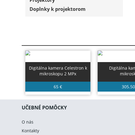
Doplnky k projektorom
Digitálna kamera Celestron k
Digitálna ka
mikroskopu 2 MPx
mikros
65 €
305.50
UČEBNÉ POMÔCKY
O nás
Kontakty