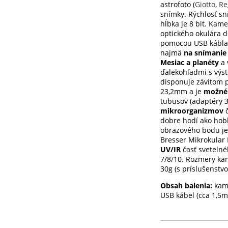
astrofoto (
Giotto
,
Re
snímky. Rýchlosť sn
hĺbka je 8 bit. Kam
optického okulára d
pomocou USB kábla (
najmä
na snímanie 
Mesiac a planéty
a 
ďalekohľadmi s výst
disponuje závitom p
23,2mm a je
možné 
tubusov (adaptéry 
mikroorganizmov
č
dobre hodí ako hobb
obrazového bodu je
Bresser Mikrokular
UV/IR
časť sveteln
7/8/10. Rozmery ka
30g (s príslušenstv
Obsah balenia:
kam
USB kábel (cca 1,5m