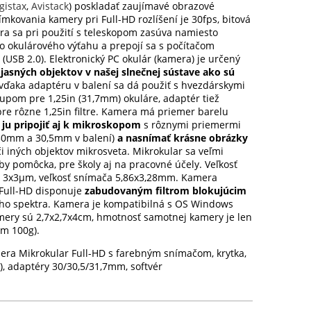
gistax
,
Avistack
) poskladať zaujímavé obrazové
ímkovania kamery pri Full-HD rozlíšení je 30fps, bitová
era sa pri použití s teleskopom zasúva namiesto
o okulárového výťahu a prepojí sa s počítačom
USB 2.0). Elektronický PC okulár (kamera) je určený
jasných objektov v našej slnečnej sústave ako sú
vďaka adaptéru v balení sa dá použiť s hvezdárskymi
upom pre 1,25in (31,7mm) okuláre, adaptér tiež
re rôzne 1,25in filtre. Kamera má priemer barelu
ju pripojiť aj k mikroskopom
s rôznymi priemermi
30mm a 30,5mm v balení)
a nasnímať krásne obrázky
i iných objektov mikrosveta. Mikrokular sa veľmi
y pomôcka, pre školy aj na pracovné účely. Veľkosť
 3x3µm, veľkosť snímača 5,86x3,28mm. Kamera
 Full-HD disponuje
zabudovaným filtrom blokujúcim
ého spektra. Kamera je kompatibilná s OS Windows
mery sú 2,7x2,7x4cm, hmotnosť samotnej kamery je len
om 100g).
era Mikrokular Full-HD s farebným snímačom, krytka,
), adaptéry 30/30,5/31,7mm, softvér