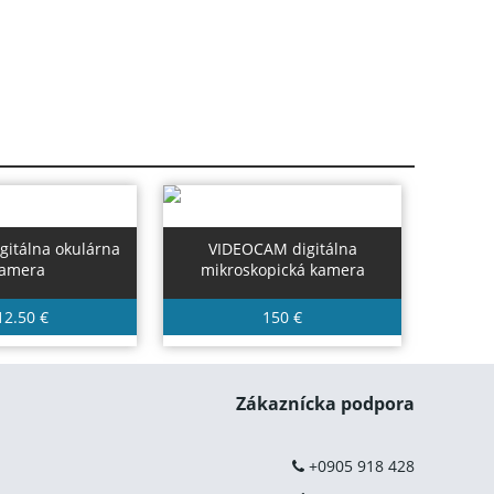
gitálna okulárna
VIDEOCAM digitálna
amera
mikroskopická kamera
12.50 €
150 €
Zákaznícka podpora
+0905 918 428