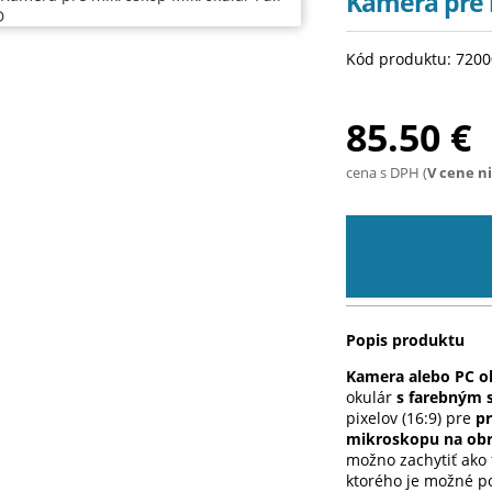
Kamera pre 
Kód produktu: 720
85.50 €
cena s DPH (
V cene n
Popis produktu
Kamera alebo PC ok
okulár
s farebným
pixelov (16:9) pre
pr
mikroskopu na obr
možno zachytiť ako f
ktorého je možné p