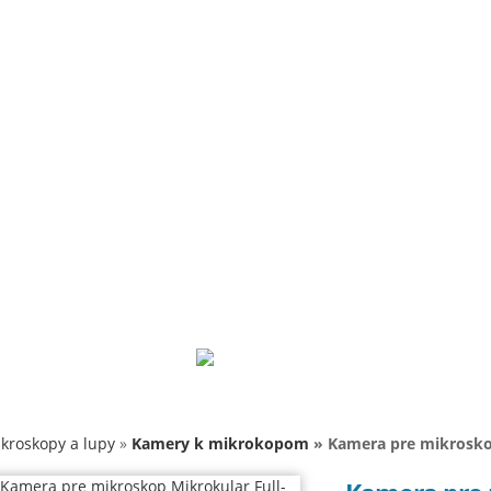
Ekológia
Občianska/Etická výchova
Informatika
Materská škola/predškolská výchova
Projektory
Doplnky k projektorom
O nás
Kontakty
Prihlásenie
Košík (0 €)
kroskopy a lupy
»
Kamery k mikrokopom
» Kamera pre mikrosko