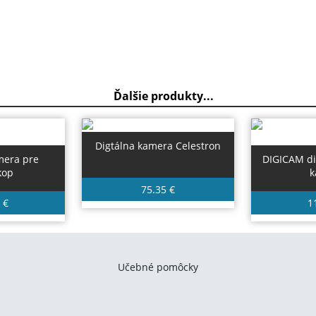
Ďalšie produkty...
Digtálna kamera Celestron
mera pre
DIGICAM di
kop
k
75.35 €
 €
1
Učebné pomôcky