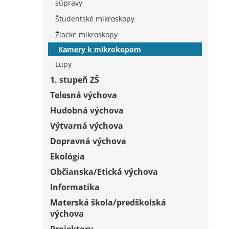
súpravy
Študentské mikroskopy
Žiacke mikroskopy
Kamery k mikrokopom
Lupy
1. stupeň ZŠ
Telesná výchova
Hudobná výchova
Výtvarná výchova
Dopravná výchova
Ekológia
Občianska/Etická výchova
Informatika
Materská škola/predškolská
výchova
Projektory