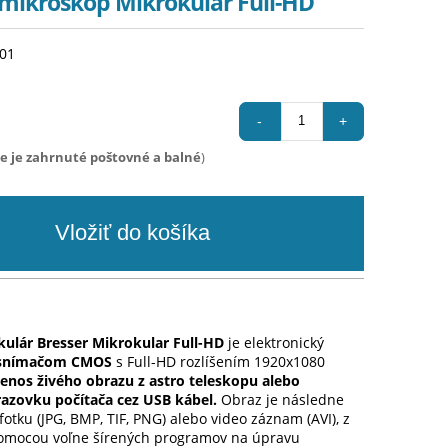
mikroskop Mikrokular Full-HD
001
-
+
ie je zahrnuté poštovné a balné
)
ulár Bresser Mikrokular Full-HD
je elektronický
 snímačom CMOS
s Full-HD rozlíšením 1920x1080
enos živého obrazu z astro teleskopu alebo
azovku počítača cez USB kábel.
Obraz je následne
otku (JPG, BMP, TIF, PNG) alebo video záznam (AVI), z
omocou voľne šírených programov na úpravu