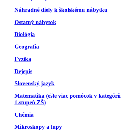
Náhradné diely k školskému nábytku
Ostatný nábytok
Biológia
Geografia
Fyzika
Dejepis
Slovenský jazyk
Matematika (ešte viac pomôcok v kategórii
1.stupeň ZŠ)
Chémia
Mikroskopy a lupy