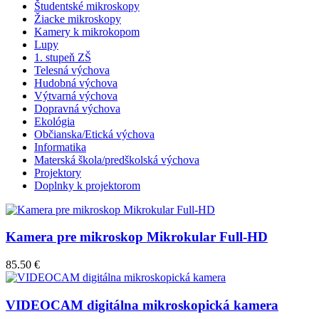
Študentské mikroskopy
Žiacke mikroskopy
Kamery k mikrokopom
Lupy
1. stupeň ZŠ
Telesná výchova
Hudobná výchova
Výtvarná výchova
Dopravná výchova
Ekológia
Občianska/Etická výchova
Informatika
Materská škola/predškolská výchova
Projektory
Doplnky k projektorom
Kamera pre mikroskop Mikrokular Full-HD
85.50 €
VIDEOCAM digitálna mikroskopická kamera