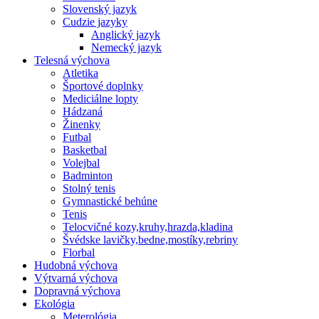
Slovenský jazyk
Cudzie jazyky
Anglický jazyk
Nemecký jazyk
Telesná výchova
Atletika
Športové doplnky
Mediciálne lopty
Hádzaná
Žinenky
Futbal
Basketbal
Volejbal
Badminton
Stolný tenis
Gymnastické behúne
Tenis
Telocvičné kozy,kruhy,hrazda,kladina
Švédske lavičky,bedne,mostíky,rebriny
Florbal
Hudobná výchova
Výtvarná výchova
Dopravná výchova
Ekológia
Meterológia