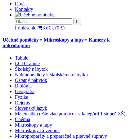
O nás
Kontakty
Prihlásenie
Košík (0 €)
Učebné pomôcky
»
Mikroskopy a lupy
»
Kamery k
mikrokopom
Tabule
LCD Tabule
Školský nábytok
Náhradné diely k školskému nábytku
Ostatný nábytok
Biológia
Geografia
Fyzika
Dejepis
Slovenský jazyk
Matematika (ešte viac pomôcok v kategórii 1.stupeň ZŠ)
Chémia
Mikroskopy a lupy
Mikroskopy Levenhuk
Mikropreparáty a preparačné a pitevné súpravy