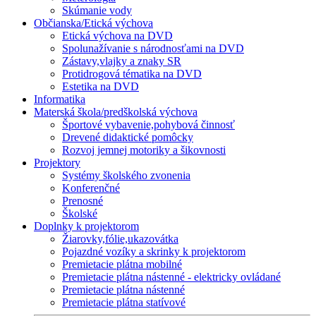
Skúmanie vody
Občianska/Etická výchova
Etická výchova na DVD
Spolunažívanie s národnosťami na DVD
Zástavy,vlajky a znaky SR
Protidrogová tématika na DVD
Estetika na DVD
Informatika
Materská škola/predškolská výchova
Športové vybavenie,pohybová činnosť
Drevené didaktické pomôcky
Rozvoj jemnej motoriky a šikovnosti
Projektory
Systémy školského zvonenia
Konferenčné
Prenosné
Školské
Doplnky k projektorom
Žiarovky,fólie,ukazovátka
Pojazdné vozíky a skrinky k projektorom
Premietacie plátna mobilné
Premietacie plátna nástenné - elektricky ovládané
Premietacie plátna nástenné
Premietacie plátna statívové