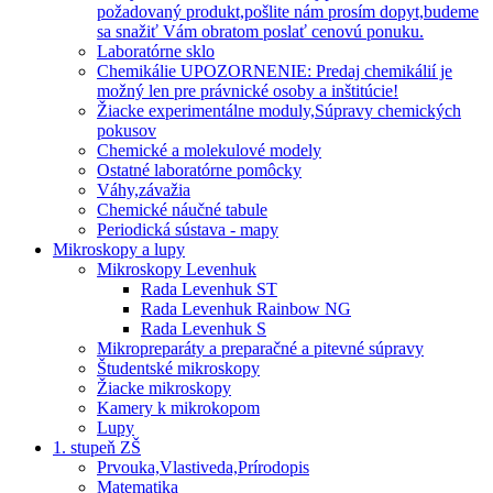
požadovaný produkt,pošlite nám prosím dopyt,budeme
sa snažiť Vám obratom poslať cenovú ponuku.
Laboratórne sklo
Chemikálie UPOZORNENIE: Predaj chemikálií je
možný len pre právnické osoby a inštitúcie!
Žiacke experimentálne moduly,Súpravy chemických
pokusov
Chemické a molekulové modely
Ostatné laboratórne pomôcky
Váhy,závažia
Chemické náučné tabule
Periodická sústava - mapy
Mikroskopy a lupy
Mikroskopy Levenhuk
Rada Levenhuk ST
Rada Levenhuk Rainbow NG
Rada Levenhuk S
Mikropreparáty a preparačné a pitevné súpravy
Študentské mikroskopy
Žiacke mikroskopy
Kamery k mikrokopom
Lupy
1. stupeň ZŠ
Prvouka,Vlastiveda,Prírodopis
Matematika