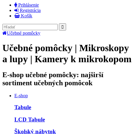
Prihlásenie
Registrácia
Košík
Učebné pomôcky
Učebné pomôcky | Mikroskopy
a lupy | Kamery k mikrokopom
E-shop učebné pomôcky: najširší
sortiment učebných pomôcok
E-shop
Tabule
LCD Tabule
Školský nábytok