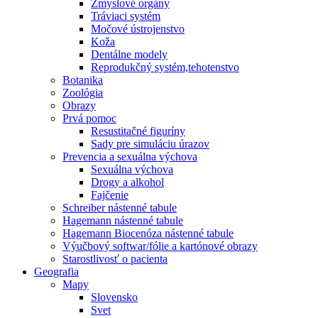
Zmyslové orgány
Tráviaci systém
Močové ústrojenstvo
Koža
Dentálne modely
Reprodukčný systém,tehotenstvo
Botanika
Zoológia
Obrazy
Prvá pomoc
Resustitačné figuríny
Sady pre simuláciu úrazov
Prevencia a sexuálna výchova
Sexuálna výchova
Drogy a alkohol
Fajčenie
Schreiber nástenné tabule
Hagemann nástenné tabule
Hagemann Biocenóza nástenné tabule
Výučbový softwar/fólie a kartónové obrazy
Starostlivosť o pacienta
Geografia
Mapy
Slovensko
Svet