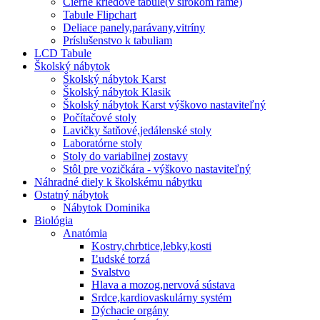
Čierne kriedové tabule(v širokom ráme)
Tabule Flipchart
Deliace panely,parávany,vitríny
Príslušenstvo k tabuliam
LCD Tabule
Školský nábytok
Školský nábytok Karst
Školský nábytok Klasik
Školský nábytok Karst výškovo nastaviteľný
Počítačové stoly
Lavičky šatňové,jedálenské stoly
Laboratórne stoly
Stoly do variabilnej zostavy
Stôl pre vozičkára - výškovo nastaviteľný
Náhradné diely k školskému nábytku
Ostatný nábytok
Nábytok Dominika
Biológia
Anatómia
Kostry,chrbtice,lebky,kosti
Ľudské torzá
Svalstvo
Hlava a mozog,nervová sústava
Srdce,kardiovaskulárny systém
Dýchacie orgány