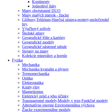
Kontinenty
Jednotlivé štáty
Mapy obojstranné DUO
Mapy malých mierok - žiacke
Glóbusy,Telúrium,Slnečná sústava,postery,spoločenské
hry,
Výučbový softvér
Školské atlasy
Geografické fólie a kartóny
Geografické modely
Geografické nástenné tabule
Stojany na mapy
Kolekcie minerálov a hornín
Fyzika
Mechanika
Mechanika kvapalin a plynov
Termomechanika
Optika
Elektrostatika
Kmity,vlny
Magnetizmus
Elektrický prúd a jeho účinky
Transparentné modely,Modely v reze,Funkčné modely
Alternatívne energie,Enviromentálna výchova
Žiacke experimentálne moduly