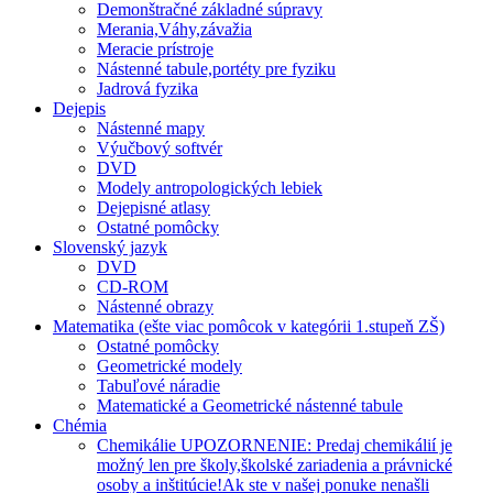
Demonštračné základné súpravy
Merania,Váhy,závažia
Meracie prístroje
Nástenné tabule,portéty pre fyziku
Jadrová fyzika
Dejepis
Nástenné mapy
Výučbový softvér
DVD
Modely antropologických lebiek
Dejepisné atlasy
Ostatné pomôcky
Slovenský jazyk
DVD
CD-ROM
Nástenné obrazy
Matematika (ešte viac pomôcok v kategórii 1.stupeň ZŠ)
Ostatné pomôcky
Geometrické modely
Tabuľové náradie
Matematické a Geometrické nástenné tabule
Chémia
Chemikálie UPOZORNENIE: Predaj chemikálií je
možný len pre školy,školské zariadenia a právnické
osoby a inštitúcie!Ak ste v našej ponuke nenašli