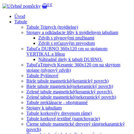
0 €
Úvod
Tabule
Tabule Triptych (trojdielne)
Stojany a odkladacie lišty k trojdielnym tabuliam
Zdvih s plynovými pružinami
Zdvih s reťazovým prevodom
Tabuľa DUBNO 360x120 cm so stojanom
VERTIKAL a lištou
Náhradné diely k tabuli DUBNO.
TabuľaTriptych Keramic 360x120 cm na skrytom
stojane (plynový zdvih)
Tabule Pylónové
Biele tabule magnetické(keramický povrch)
Biele tabule magnetické(nekeramický povrch)
Zelené tabule magnetické(keramický povrch).
Zelené tabule magnetické(nekeramický povrch)
Tabule preklápacie - obojstranné
Stojany k tabuliam
Tabule korkové(v drevenom ráme)
Tabule korkové,textilné (napichovacie)
Čierne tabule magnetické drevený rám(nekaramický
povrch)