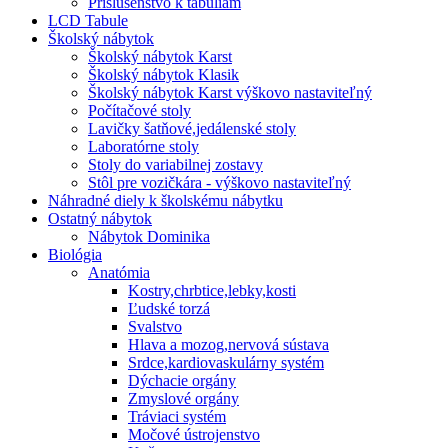
Príslušenstvo k tabuliam
LCD Tabule
Školský nábytok
Školský nábytok Karst
Školský nábytok Klasik
Školský nábytok Karst výškovo nastaviteľný
Počítačové stoly
Lavičky šatňové,jedálenské stoly
Laboratórne stoly
Stoly do variabilnej zostavy
Stôl pre vozičkára - výškovo nastaviteľný
Náhradné diely k školskému nábytku
Ostatný nábytok
Nábytok Dominika
Biológia
Anatómia
Kostry,chrbtice,lebky,kosti
Ľudské torzá
Svalstvo
Hlava a mozog,nervová sústava
Srdce,kardiovaskulárny systém
Dýchacie orgány
Zmyslové orgány
Tráviaci systém
Močové ústrojenstvo