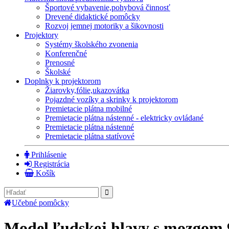
Športové vybavenie,pohybová činnosť
Drevené didaktické pomôcky
Rozvoj jemnej motoriky a šikovnosti
Projektory
Systémy školského zvonenia
Konferenčné
Prenosné
Školské
Doplnky k projektorom
Žiarovky,fólie,ukazovátka
Pojazdné vozíky a skrinky k projektorom
Premietacie plátna mobilné
Premietacie plátna nástenné - elektricky ovládané
Premietacie plátna nástenné
Premietacie plátna statívové
Prihlásenie
Registrácia
Košík
Učebné pomôcky
Model ľudskej hlavy s mozgom,9