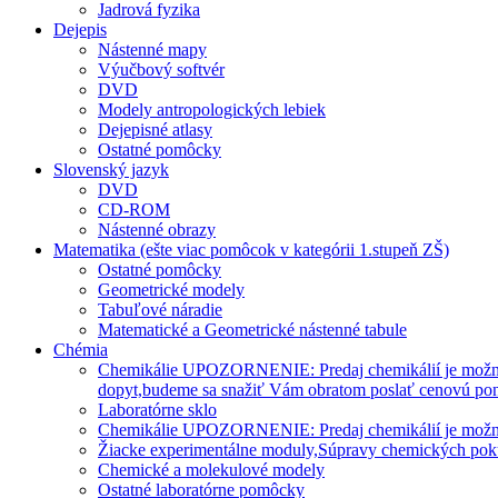
Jadrová fyzika
Dejepis
Nástenné mapy
Výučbový softvér
DVD
Modely antropologických lebiek
Dejepisné atlasy
Ostatné pomôcky
Slovenský jazyk
DVD
CD-ROM
Nástenné obrazy
Matematika (ešte viac pomôcok v kategórii 1.stupeň ZŠ)
Ostatné pomôcky
Geometrické modely
Tabuľové náradie
Matematické a Geometrické nástenné tabule
Chémia
Chemikálie UPOZORNENIE: Predaj chemikálií je možný len
dopyt,budeme sa snažiť Vám obratom poslať cenovú po
Laboratórne sklo
Chemikálie UPOZORNENIE: Predaj chemikálií je možný l
Žiacke experimentálne moduly,Súpravy chemických po
Chemické a molekulové modely
Ostatné laboratórne pomôcky