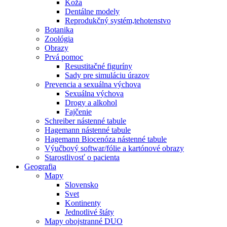
Koža
Dentálne modely
Reprodukčný systém,tehotenstvo
Botanika
Zoológia
Obrazy
Prvá pomoc
Resustitačné figuríny
Sady pre simuláciu úrazov
Prevencia a sexuálna výchova
Sexuálna výchova
Drogy a alkohol
Fajčenie
Schreiber nástenné tabule
Hagemann nástenné tabule
Hagemann Biocenóza nástenné tabule
Výučbový softwar/fólie a kartónové obrazy
Starostlivosť o pacienta
Geografia
Mapy
Slovensko
Svet
Kontinenty
Jednotlivé štáty
Mapy obojstranné DUO