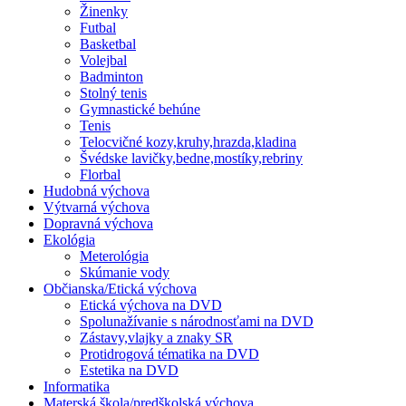
Žinenky
Futbal
Basketbal
Volejbal
Badminton
Stolný tenis
Gymnastické behúne
Tenis
Telocvičné kozy,kruhy,hrazda,kladina
Švédske lavičky,bedne,mostíky,rebriny
Florbal
Hudobná výchova
Výtvarná výchova
Dopravná výchova
Ekológia
Meterológia
Skúmanie vody
Občianska/Etická výchova
Etická výchova na DVD
Spolunažívanie s národnosťami na DVD
Zástavy,vlajky a znaky SR
Protidrogová tématika na DVD
Estetika na DVD
Informatika
Materská škola/predškolská výchova