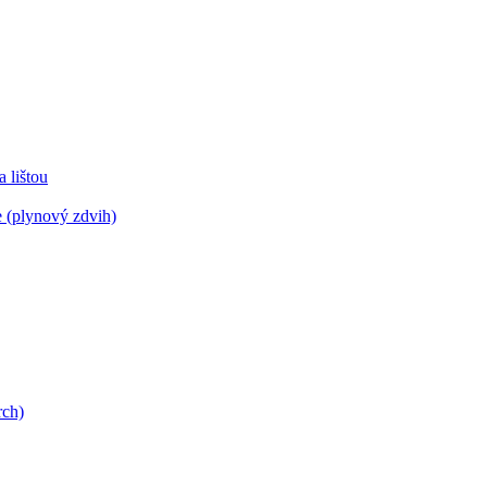
lištou
 (plynový zdvih)
rch)