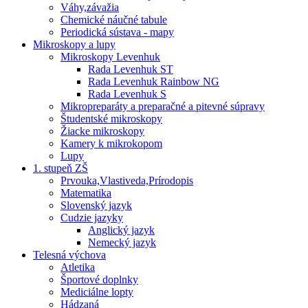
Váhy,závažia
Chemické náučné tabule
Periodická sústava - mapy
Mikroskopy a lupy
Mikroskopy Levenhuk
Rada Levenhuk ST
Rada Levenhuk Rainbow NG
Rada Levenhuk S
Mikropreparáty a preparačné a pitevné súpravy
Študentské mikroskopy
Žiacke mikroskopy
Kamery k mikrokopom
Lupy
1. stupeň ZŠ
Prvouka,Vlastiveda,Prírodopis
Matematika
Slovenský jazyk
Cudzie jazyky
Anglický jazyk
Nemecký jazyk
Telesná výchova
Atletika
Športové doplnky
Mediciálne lopty
Hádzaná