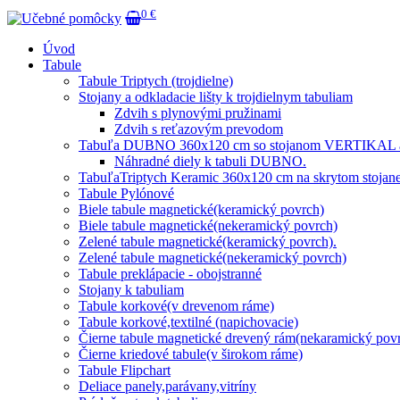
0 €
Úvod
Tabule
Tabule Triptych (trojdielne)
Stojany a odkladacie lišty k trojdielnym tabuliam
Zdvih s plynovými pružinami
Zdvih s reťazovým prevodom
Tabuľa DUBNO 360x120 cm so stojanom VERTIKAL a 
Náhradné diely k tabuli DUBNO.
TabuľaTriptych Keramic 360x120 cm na skrytom stojane
Tabule Pylónové
Biele tabule magnetické(keramický povrch)
Biele tabule magnetické(nekeramický povrch)
Zelené tabule magnetické(keramický povrch).
Zelené tabule magnetické(nekeramický povrch)
Tabule preklápacie - obojstranné
Stojany k tabuliam
Tabule korkové(v drevenom ráme)
Tabule korkové,textilné (napichovacie)
Čierne tabule magnetické drevený rám(nekaramický pov
Čierne kriedové tabule(v širokom ráme)
Tabule Flipchart
Deliace panely,parávany,vitríny