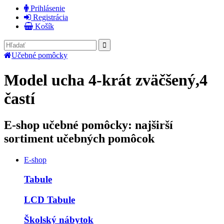
Prihlásenie
Registrácia
Košík
Učebné pomôcky
Model ucha 4-krát zväčšený,4
častí
E-shop učebné pomôcky: najširší
sortiment učebných pomôcok
E-shop
Tabule
LCD Tabule
Školský nábytok