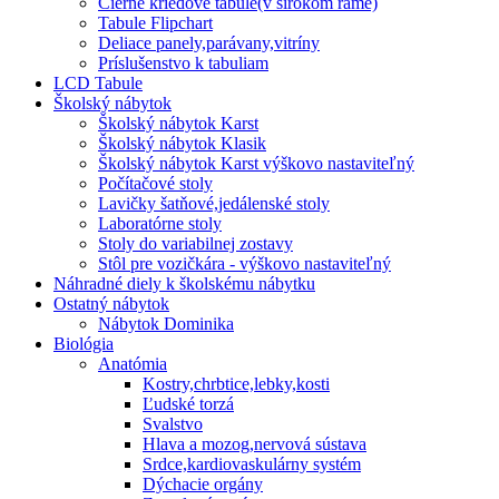
Čierne kriedové tabule(v širokom ráme)
Tabule Flipchart
Deliace panely,parávany,vitríny
Príslušenstvo k tabuliam
LCD Tabule
Školský nábytok
Školský nábytok Karst
Školský nábytok Klasik
Školský nábytok Karst výškovo nastaviteľný
Počítačové stoly
Lavičky šatňové,jedálenské stoly
Laboratórne stoly
Stoly do variabilnej zostavy
Stôl pre vozičkára - výškovo nastaviteľný
Náhradné diely k školskému nábytku
Ostatný nábytok
Nábytok Dominika
Biológia
Anatómia
Kostry,chrbtice,lebky,kosti
Ľudské torzá
Svalstvo
Hlava a mozog,nervová sústava
Srdce,kardiovaskulárny systém
Dýchacie orgány