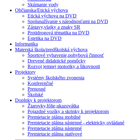
Skúmanie vody
Občianska/Etická výchova
Etická výchova na DVD
Spolunažívanie s národnosťami na DVD
Zástavy,vlajky a znaky SR
Protidrogová tématika na DVD
Estetika na DVD
Informatika
Materská škola/predškolská výchova
Športové vybavenie,pohybová činnosť
Drevené didaktické pomôcky
Rozvoj jemnej motoriky a šikovnosti
Projektory
Systémy školského zvonenia
Konferenčné
Prenosné
Školské
Doplnky k projektorom
Žiarovky,fólie,ukazovátka
Pojazdné vozíky a skrinky k projektorom
Premietacie plátna mobilné
Premietacie plátna nástenné - elektricky ovládané
Premietacie plátna nástenné
Premietacie plátna statívové