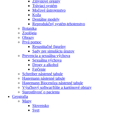
Zmyslové orgány
Tráviaci systém
Močové ústrojenstvo
Koža
Dentálne modely
Reprodukčný systém,tehotenstvo
Botanika
Zoológia
Obrazy
Prvá pomoc
Resustitačné figuríny
Sady pre simuláciu úrazov
Prevencia a sexuálna výchova
Sexuálna výchova
Drogy a alkohol
Fajčenie
Schreiber nástenné tabule
Hagemann nástenné tabule
Hagemann Biocenóza nástenné tabule
Výučbový softwar/fólie a kartónové obrazy
Starostlivosť o pacienta
Geografia
Mapy
Slovensko
Svet