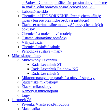
požadovaný produkt,pošlite nám prosím dopyt,budeme
sa snažiť Vám obratom poslať cenovú ponuku.
Laboratórne sklo
Chemikálie UPOZORNENIE: Predaj chemikálií je
možný len pre právnické osoby a inštitúcie!
Žiacke experimentálne moduly,Súpravy chemických
pokusov
Chemické a molekulové modely
Ostatné laboratórne pomôcky
Váhy,závažia
Chemické náučné tabule
Periodická sústava - mapy
Mikroskopy a lupy
Mikroskopy Levenhuk
Rada Levenhuk ST
Rada Levenhuk Rainbow NG
Rada Levenhuk S
Mikropreparáty a preparačné a pitevné súpravy
Študentské mikroskopy
Žiacke mikroskopy
Kamery k mikrokopom
Lupy
1. stupeň ZŠ
Prvouka,Vlastiveda,Prírodopis
Matematika