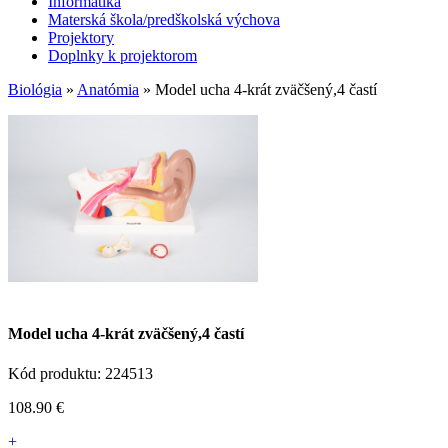
Informatika
Materská škola/predškolská výchova
Projektory
Doplnky k projektorom
Biológia
»
Anatómia
» Model ucha 4-krát zväčšený,4 častí
Model ucha 4-krát zväčšený,4 častí
Kód produktu: 224513
108.90 €
+