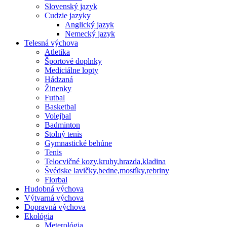
Slovenský jazyk
Cudzie jazyky
Anglický jazyk
Nemecký jazyk
Telesná výchova
Atletika
Športové doplnky
Mediciálne lopty
Hádzaná
Žinenky
Futbal
Basketbal
Volejbal
Badminton
Stolný tenis
Gymnastické behúne
Tenis
Telocvičné kozy,kruhy,hrazda,kladina
Švédske lavičky,bedne,mostíky,rebriny
Florbal
Hudobná výchova
Výtvarná výchova
Dopravná výchova
Ekológia
Meterológia