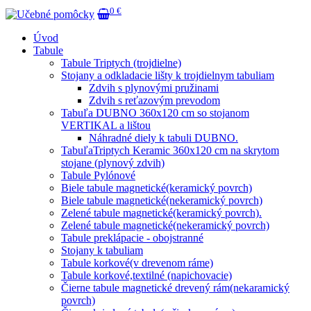
0 €
Úvod
Tabule
Tabule Triptych (trojdielne)
Stojany a odkladacie lišty k trojdielnym tabuliam
Zdvih s plynovými pružinami
Zdvih s reťazovým prevodom
Tabuľa DUBNO 360x120 cm so stojanom
VERTIKAL a lištou
Náhradné diely k tabuli DUBNO.
TabuľaTriptych Keramic 360x120 cm na skrytom
stojane (plynový zdvih)
Tabule Pylónové
Biele tabule magnetické(keramický povrch)
Biele tabule magnetické(nekeramický povrch)
Zelené tabule magnetické(keramický povrch).
Zelené tabule magnetické(nekeramický povrch)
Tabule preklápacie - obojstranné
Stojany k tabuliam
Tabule korkové(v drevenom ráme)
Tabule korkové,textilné (napichovacie)
Čierne tabule magnetické drevený rám(nekaramický
povrch)