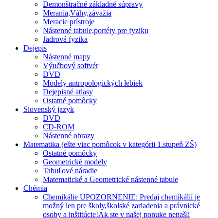
Demonštračné základné súpravy
Merania,Váhy,závažia
Meracie prístroje
Nástenné tabule,portéty pre fyziku
Jadrová fyzika
Dejepis
Nástenné mapy
Výučbový softvér
DVD
Modely antropologických lebiek
Dejepisné atlasy
Ostatné pomôcky
Slovenský jazyk
DVD
CD-ROM
Nástenné obrazy
Matematika (ešte viac pomôcok v kategórii 1.stupeň ZŠ)
Ostatné pomôcky
Geometrické modely
Tabuľové náradie
Matematické a Geometrické nástenné tabule
Chémia
Chemikálie UPOZORNENIE: Predaj chemikálií je
možný len pre školy,školské zariadenia a právnické
osoby a inštitúcie!Ak ste v našej ponuke nenašli