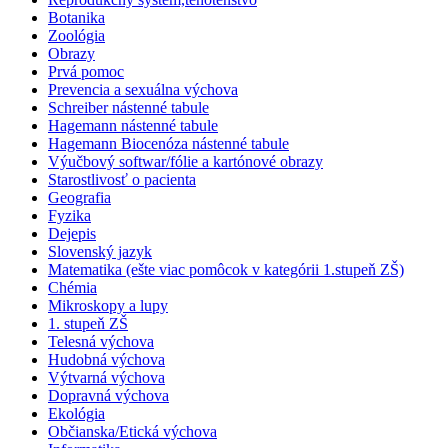
Botanika
Zoológia
Obrazy
Prvá pomoc
Prevencia a sexuálna výchova
Schreiber nástenné tabule
Hagemann nástenné tabule
Hagemann Biocenóza nástenné tabule
Výučbový softwar/fólie a kartónové obrazy
Starostlivosť o pacienta
Geografia
Fyzika
Dejepis
Slovenský jazyk
Matematika (ešte viac pomôcok v kategórii 1.stupeň ZŠ)
Chémia
Mikroskopy a lupy
1. stupeň ZŠ
Telesná výchova
Hudobná výchova
Výtvarná výchova
Dopravná výchova
Ekológia
Občianska/Etická výchova