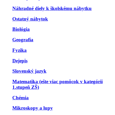
Náhradné diely k školskému nábytku
Ostatný nábytok
Biológia
Geografia
Fyzika
Dejepis
Slovenský jazyk
Matematika (ešte viac pomôcok v kategórii
1.stupeň ZŠ)
Chémia
Mikroskopy a lupy