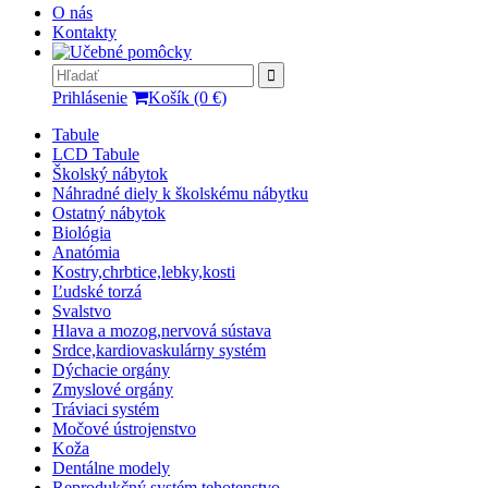
O nás
Kontakty
Prihlásenie
Košík (0 €)
Tabule
LCD Tabule
Školský nábytok
Náhradné diely k školskému nábytku
Ostatný nábytok
Biológia
Anatómia
Kostry,chrbtice,lebky,kosti
Ľudské torzá
Svalstvo
Hlava a mozog,nervová sústava
Srdce,kardiovaskulárny systém
Dýchacie orgány
Zmyslové orgány
Tráviaci systém
Močové ústrojenstvo
Koža
Dentálne modely
Reprodukčný systém,tehotenstvo