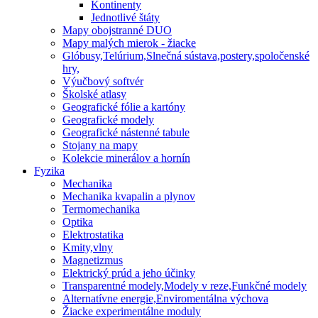
Kontinenty
Jednotlivé štáty
Mapy obojstranné DUO
Mapy malých mierok - žiacke
Glóbusy,Telúrium,Slnečná sústava,postery,spoločenské
hry,
Výučbový softvér
Školské atlasy
Geografické fólie a kartóny
Geografické modely
Geografické nástenné tabule
Stojany na mapy
Kolekcie minerálov a hornín
Fyzika
Mechanika
Mechanika kvapalin a plynov
Termomechanika
Optika
Elektrostatika
Kmity,vlny
Magnetizmus
Elektrický prúd a jeho účinky
Transparentné modely,Modely v reze,Funkčné modely
Alternatívne energie,Enviromentálna výchova
Žiacke experimentálne moduly