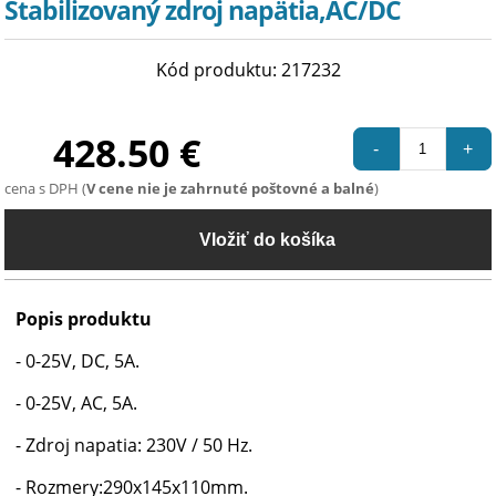
Stabilizovaný zdroj napätia,AC/DC
Kód produktu: 217232
428.50 €
-
+
cena s DPH (
V cene nie je zahrnuté poštovné a balné
)
Popis produktu
- 0-25V, DC, 5A.
- 0-25V, AC, 5A.
- Zdroj napatia: 230V / 50 Hz.
- Rozmery:290x145x110mm.