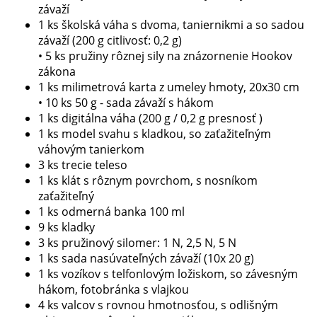
závaží
1 ks školská váha s dvoma, taniernikmi a so sadou
závaží (200 g citlivosť: 0,2 g)
• 5 ks pružiny rôznej sily na znázornenie Hookov
zákona
1 ks milimetrová karta z umeley hmoty, 20x30 cm
• 10 ks 50 g - sada závaží s hákom
1 ks digitálna váha (200 g / 0,2 g presnosť )
1 ks model svahu s kladkou, so zaťažiteľným
váhovým tanierkom
3 ks trecie teleso
1 ks klát s rôznym povrchom, s nosníkom
zaťažiteľný
1 ks odmerná banka 100 ml
9 ks kladky
3 ks pružinový silomer: 1 N, 2,5 N, 5 N
1 ks sada nasúvateľných závaží (10x 20 g)
1 ks vozíkov s telfonlovým ložiskom, so závesným
hákom, fotobránka s vlajkou
4 ks valcov s rovnou hmotnosťou, s odlišným