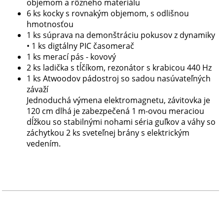
objemom a rôzneho materiálu
6 ks kocky s rovnakým objemom, s odlišnou
hmotnosťou
1 ks súprava na demonštráciu pokusov z dynamiky
• 1 ks digtálny PIC časomerač
1 ks merací pás - kovový
2 ks ladička s tĺčíkom, rezonátor s krabicou 440 Hz
1 ks Atwoodov pádostroj so sadou nasúvateľných
závaží
Jednoduchá výmena elektromagnetu, závitovka je
120 cm dlhá je zabezpečená 1 m-ovou meraciou
dĺžkou so stabilnými nohami séria guľkov a váhy so
záchytkou 2 ks sveteľnej brány s elektrickým
vedením.