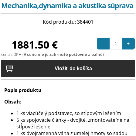
Mechanika,dynamika a akustika súprava
Kód produktu: 384401
1881.50 €
-
+
cena s DPH (
V cene nie je zahrnuté poštovné a balné
)
Popis produktu
Obsah:
1 ks viacúčelý podstavec, so stĺpovým lešením
5 ks spojovacie články - dvojité, zmontovateľné na
stĺpové lešenie
1 ks dvojramenná váha z umelej hmoty so sadou