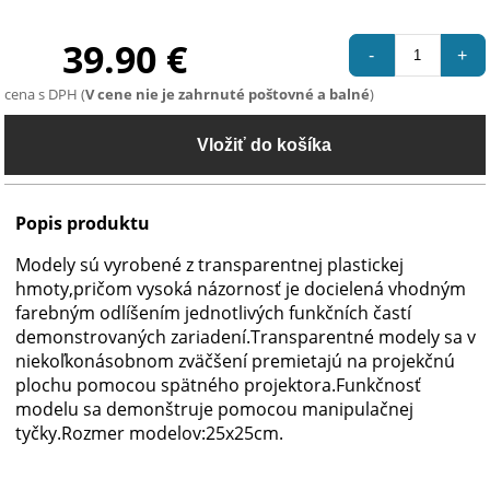
39.90 €
-
+
cena s DPH (
V cene nie je zahrnuté poštovné a balné
)
Popis produktu
Modely sú vyrobené z transparentnej plastickej
hmoty,pričom vysoká názornosť je docielená vhodným
farebným odlíšením jednotlivých funkčních častí
demonstrovaných zariadení.Transparentné modely sa v
niekoľkonásobnom zväčšení premietajú na projekčnú
plochu pomocou spätného projektora.Funkčnosť
modelu sa demonštruje pomocou manipulačnej
tyčky.Rozmer modelov:25x25cm.