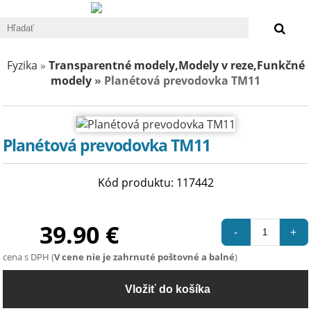
0 €
Fyzika
»
Transparentné modely,Modely v reze,Funkčné
modely
» Planétová prevodovka TM11
Planétová prevodovka TM11
Kód produktu: 117442
39.90 €
-
+
cena s DPH (
V cene nie je zahrnuté poštovné a balné
)