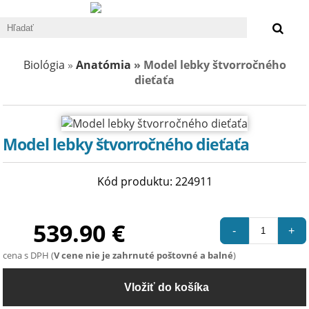
0 €
Biológia
»
Anatómia
» Model lebky štvorročného
dieťaťa
Model lebky štvorročného dieťaťa
Kód produktu: 224911
539.90 €
-
+
cena s DPH (
V cene nie je zahrnuté poštovné a balné
)