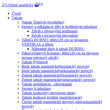
0 €
Úvod
Tabule
Tabule Triptych (trojdielne)
Stojany a odkladacie lišty k trojdielnym tabuliam
Zdvih s plynovými pružinami
Zdvih s reťazovým prevodom
Tabuľa DUBNO 360x120 cm so stojanom
VERTIKAL a lištou
Náhradné diely k tabuli DUBNO.
TabuľaTriptych Keramic 360x120 cm na skrytom
stojane (plynový zdvih)
Tabule Pylónové
Biele tabule magnetické(keramický povrch)
Biele tabule magnetické(nekeramický povrch)
Zelené tabule magnetické(keramický povrch).
Zelené tabule magnetické(nekeramický povrch)
Tabule preklápacie - obojstranné
Stojany k tabuliam
Tabule korkové(v drevenom ráme)
Tabule korkové,textilné (napichovacie)
Čierne tabule magnetické drevený rám(nekaramický
povrch)