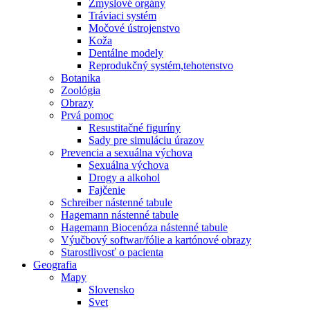
Zmyslové orgány
Tráviaci systém
Močové ústrojenstvo
Koža
Dentálne modely
Reprodukčný systém,tehotenstvo
Botanika
Zoológia
Obrazy
Prvá pomoc
Resustitačné figuríny
Sady pre simuláciu úrazov
Prevencia a sexuálna výchova
Sexuálna výchova
Drogy a alkohol
Fajčenie
Schreiber nástenné tabule
Hagemann nástenné tabule
Hagemann Biocenóza nástenné tabule
Výučbový softwar/fólie a kartónové obrazy
Starostlivosť o pacienta
Geografia
Mapy
Slovensko
Svet