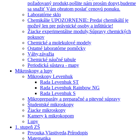
požadovaný produkt,pošlite nám prosím dopyt,budeme
sa snažiť Vám obratom poslať cenovú ponuku.
Laboratórne sklo
Chemikálie UPOZORNENIE: Predaj chemikálií je
možný len pre právnické osoby a inštitúcie!
Žiacke experimentálne moduly,Súpravy chemických
pokusov
Chemické a molekulové modely
Ostatné laboratórne pomôcky
Váhy,závažia
Chemické náučné tabule
Periodická sústava - mapy
Mikroskopy a lupy
Mikroskopy Levenhuk
Rada Levenhuk ST
Rada Levenhuk Rainbow NG
Rada Levenhuk S
Mikropreparáty a preparačné a pitevné súpravy
Študentské mikroskopy
Žiacke mikroskopy
Kamery k mikrokopom
Lupy
1. stupeň ZŠ
Prvouka,Vlastiveda,Prírodopis
Matematika