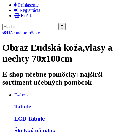
Prihlásenie
Registrácia
Košík
Učebné pomôcky
Obraz Ľudská koža,vlasy a
nechty 70x100cm
E-shop učebné pomôcky: najširší
sortiment učebných pomôcok
E-shop
Tabule
LCD Tabule
Školský nábytok