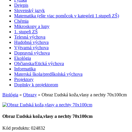
Dejepis
Slovenský jazyk
Matematika (ešte viac pomôcok v kategórii 1.stupeň ZŠ)
Chémia
Mikroskopy a lupy
1. stupeň ZŠ
Telesná výchova
Hudobná výchova
Výtvarná výchova
Dopravná výchova
Ekológia
Občianska/Etická výchova
Informatika
Materská škola/predškolská výchova
Projektory
Doplnky k projektorom
Biológia
»
Obrazy
» Obraz Ľudská koža,vlasy a nechty 70x100cm
Obraz Ľudská koža,vlasy a nechty 70x100cm
Kód produktu: 024832