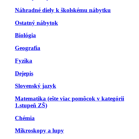
Náhradné diely k školskému nábytku
Ostatný nábytok
Biológia
Geografia
Fyzika
Dejepis
Slovenský jazyk
Matematika (ešte viac pomôcok v kategórii
1.stupeň ZŠ)
Chémia
Mikroskopy a lupy