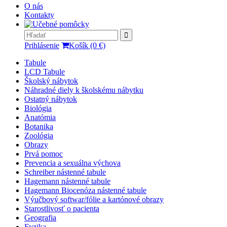
O nás
Kontakty
Prihlásenie
Košík (0 €)
Tabule
LCD Tabule
Školský nábytok
Náhradné diely k školskému nábytku
Ostatný nábytok
Biológia
Anatómia
Botanika
Zoológia
Obrazy
Prvá pomoc
Prevencia a sexuálna výchova
Schreiber nástenné tabule
Hagemann nástenné tabule
Hagemann Biocenóza nástenné tabule
Výučbový softwar/fólie a kartónové obrazy
Starostlivosť o pacienta
Geografia
Fyzika