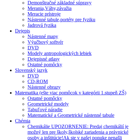
Demonštračné základné súpravy
Merania,Váhy,závažia
Meracie prístroje
Nástenné tabule,portéty pre fyziku
Jadrová fyzika
Dejepis
Nástenné mapy
Výučbový softvér
DVD
Modely antropologických lebiek
Dejepisné atlasy
Ostatné pomôcky
Slovenský jazyk
DVD
CD-ROM
Nástenné obrazy
Matematika (ešte viac pomôcok v kategórii 1.stupeň ZŠ)
Ostatné pomôcky
Geometrické modely
Tabuľové náradie
Matematické a Geometrické nástenné tabule
Chémia
Chemikálie UPOZORNENIE: Predaj chemikálií je
možný len pre školy,školské zariadenia a právnické
osoby a inštitúcie!Ak ste v našej ponuke nenašli