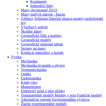
Kontinenty
Jednotlivé štáty
Mapy obojstranné DUO
Mapy malých mierok - žiacke
Glóbusy,Telúrium,Slnečná sústava,postery,spoločenské
hry,
Výučbový softvér
Školské atlasy
Geografické fólie a kartóny
Geografické modely
Geografické nástenné tabule
Stojany na mapy
Kolekcie minerálov a hornín
Fyzika
Mechanika
Mechanika kvapalin a plynov
Termomechanika
Optika
Elektrostatika
Kmity,vlny
Magnetizmus
Elektrický prúd a jeho účinky
Transparentné modely,Modely v reze,Funkčné modely
Alternatívne energie,Enviromentálna výchova
Žiacke experimentálne moduly