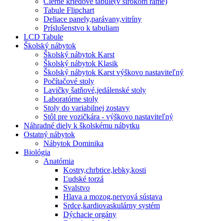
Čierne kriedové tabule(v širokom ráme)
Tabule Flipchart
Deliace panely,parávany,vitríny
Príslušenstvo k tabuliam
LCD Tabule
Školský nábytok
Školský nábytok Karst
Školský nábytok Klasik
Školský nábytok Karst výškovo nastaviteľný
Počítačové stoly
Lavičky šatňové,jedálenské stoly
Laboratórne stoly
Stoly do variabilnej zostavy
Stôl pre vozičkára - výškovo nastaviteľný
Náhradné diely k školskému nábytku
Ostatný nábytok
Nábytok Dominika
Biológia
Anatómia
Kostry,chrbtice,lebky,kosti
Ľudské torzá
Svalstvo
Hlava a mozog,nervová sústava
Srdce,kardiovaskulárny systém
Dýchacie orgány