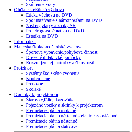
Skúmanie vody
Občianska/Etická výchova
Etická výchova na DVD
Spolunažívanie s národnosťami na DVD
Zástavy,vlajky a znaky SR
Protidrogová tématika na DVD
Estetika na DVD
Informatika
Materská škola/predškolská výchova
Športové vybavenie,pohybová činnosť
Drevené didaktické pomôcky
Rozvoj jemnej motoriky a šikovnosti
Projektory
Systémy školského zvonenia
Konferenčné
Prenosné
Školské
Doplnky k projektorom
Žiarovky,fólie,ukazovátka
Pojazdné vozíky a skrinky k projektorom
Premietacie plátna mobilné
Premietacie plátna nástenné - elektricky ovládané
Premietacie plátna nástenné
Premietacie plátna statívové