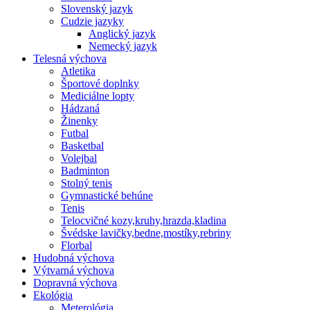
Slovenský jazyk
Cudzie jazyky
Anglický jazyk
Nemecký jazyk
Telesná výchova
Atletika
Športové doplnky
Mediciálne lopty
Hádzaná
Žinenky
Futbal
Basketbal
Volejbal
Badminton
Stolný tenis
Gymnastické behúne
Tenis
Telocvičné kozy,kruhy,hrazda,kladina
Švédske lavičky,bedne,mostíky,rebriny
Florbal
Hudobná výchova
Výtvarná výchova
Dopravná výchova
Ekológia
Meterológia