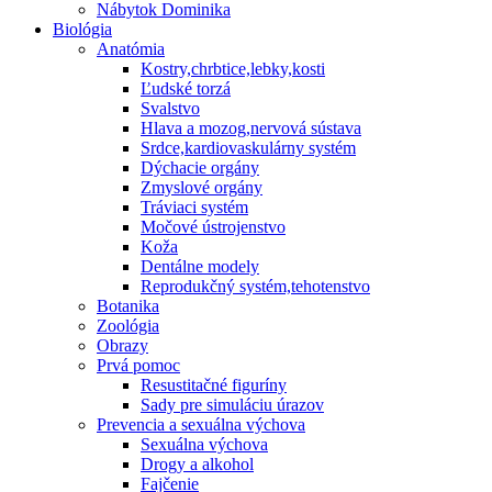
Nábytok Dominika
Biológia
Anatómia
Kostry,chrbtice,lebky,kosti
Ľudské torzá
Svalstvo
Hlava a mozog,nervová sústava
Srdce,kardiovaskulárny systém
Dýchacie orgány
Zmyslové orgány
Tráviaci systém
Močové ústrojenstvo
Koža
Dentálne modely
Reprodukčný systém,tehotenstvo
Botanika
Zoológia
Obrazy
Prvá pomoc
Resustitačné figuríny
Sady pre simuláciu úrazov
Prevencia a sexuálna výchova
Sexuálna výchova
Drogy a alkohol
Fajčenie