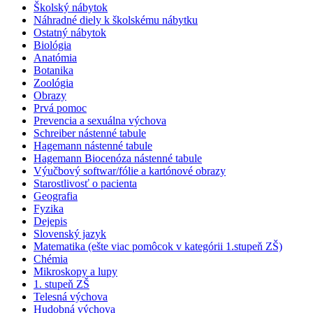
Školský nábytok
Náhradné diely k školskému nábytku
Ostatný nábytok
Biológia
Anatómia
Botanika
Zoológia
Obrazy
Prvá pomoc
Prevencia a sexuálna výchova
Schreiber nástenné tabule
Hagemann nástenné tabule
Hagemann Biocenóza nástenné tabule
Výučbový softwar/fólie a kartónové obrazy
Starostlivosť o pacienta
Geografia
Fyzika
Dejepis
Slovenský jazyk
Matematika (ešte viac pomôcok v kategórii 1.stupeň ZŠ)
Chémia
Mikroskopy a lupy
1. stupeň ZŠ
Telesná výchova
Hudobná výchova