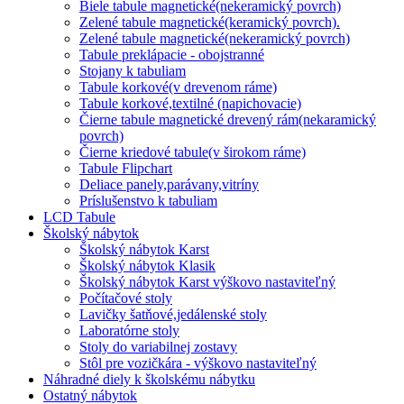
Biele tabule magnetické(nekeramický povrch)
Zelené tabule magnetické(keramický povrch).
Zelené tabule magnetické(nekeramický povrch)
Tabule preklápacie - obojstranné
Stojany k tabuliam
Tabule korkové(v drevenom ráme)
Tabule korkové,textilné (napichovacie)
Čierne tabule magnetické drevený rám(nekaramický
povrch)
Čierne kriedové tabule(v širokom ráme)
Tabule Flipchart
Deliace panely,parávany,vitríny
Príslušenstvo k tabuliam
LCD Tabule
Školský nábytok
Školský nábytok Karst
Školský nábytok Klasik
Školský nábytok Karst výškovo nastaviteľný
Počítačové stoly
Lavičky šatňové,jedálenské stoly
Laboratórne stoly
Stoly do variabilnej zostavy
Stôl pre vozičkára - výškovo nastaviteľný
Náhradné diely k školskému nábytku
Ostatný nábytok