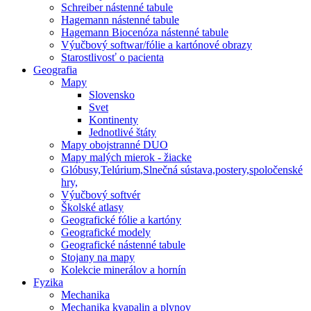
Schreiber nástenné tabule
Hagemann nástenné tabule
Hagemann Biocenóza nástenné tabule
Výučbový softwar/fólie a kartónové obrazy
Starostlivosť o pacienta
Geografia
Mapy
Slovensko
Svet
Kontinenty
Jednotlivé štáty
Mapy obojstranné DUO
Mapy malých mierok - žiacke
Glóbusy,Telúrium,Slnečná sústava,postery,spoločenské
hry,
Výučbový softvér
Školské atlasy
Geografické fólie a kartóny
Geografické modely
Geografické nástenné tabule
Stojany na mapy
Kolekcie minerálov a hornín
Fyzika
Mechanika
Mechanika kvapalin a plynov