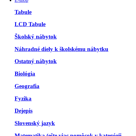
E-shop
Tabule
LCD Tabule
Školský nábytok
Náhradné diely k školskému nábytku
Ostatný nábytok
Biológia
Geografia
Fyzika
Dejepis
Slovenský jazyk
Matematika (ešte viac pomôcok v kategórii