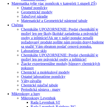
Matematika (ešte viac pomôcok v kategórii 1.stupeň ZŠ)
Ostatné pomôcky
Geometrické modely
Tabuľové náradie
Matematické a Geometrické nástenné tabule
Chémia
Chemikálie UPOZORNENIE: Predaj chemikálií je
možný len pre školy,školské zariadenia a právnické
osoby a inštitúcie!Ak ste v našej ponuke nenašli
požadovaný produkt,pošlite nám prosím dopyt,budeme
sa snažiť Vám obratom poslať cenovú ponuku.
Laboratórne sklo
Chemikálie UPOZORNENIE: Predaj chemikálií je
možný len pre právnické osoby a inštitúcie!
Žiacke experimentálne moduly,Súpravy chemických
pokusov
Chemické a molekulové modely
Ostatné laboratórne pomôcky
Váhy,závažia
Chemické náučné tabule
Periodická sústava - mapy
Mikroskopy a lupy
Mikroskopy Levenhuk
Rada Levenhuk ST
Rada Levenhuk Rainbow NG