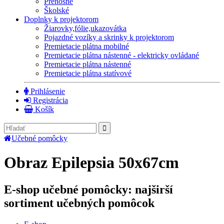
Prenosné
Školské
Doplnky k projektorom
Žiarovky,fólie,ukazovátka
Pojazdné vozíky a skrinky k projektorom
Premietacie plátna mobilné
Premietacie plátna nástenné - elektricky ovládané
Premietacie plátna nástenné
Premietacie plátna statívové
Prihlásenie
Registrácia
Košík
Učebné pomôcky
Obraz Epilepsia 50x67cm
E-shop učebné pomôcky: najširší
sortiment učebných pomôcok