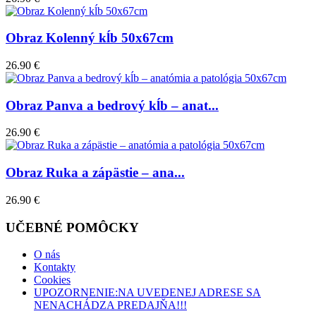
Obraz Kolenný kĺb 50x67cm
26.90 €
Obraz Panva a bedrový kĺb – anat...
26.90 €
Obraz Ruka a zápästie – ana...
26.90 €
UČEBNÉ POMÔCKY
O nás
Kontakty
Cookies
UPOZORNENIE:NA UVEDENEJ ADRESE SA
NENACHÁDZA PREDAJŇA!!!