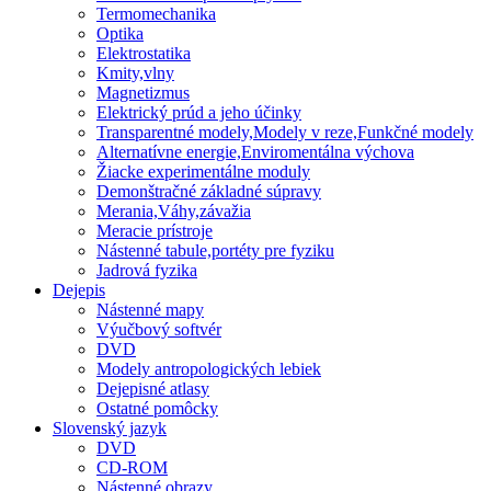
Termomechanika
Optika
Elektrostatika
Kmity,vlny
Magnetizmus
Elektrický prúd a jeho účinky
Transparentné modely,Modely v reze,Funkčné modely
Alternatívne energie,Enviromentálna výchova
Žiacke experimentálne moduly
Demonštračné základné súpravy
Merania,Váhy,závažia
Meracie prístroje
Nástenné tabule,portéty pre fyziku
Jadrová fyzika
Dejepis
Nástenné mapy
Výučbový softvér
DVD
Modely antropologických lebiek
Dejepisné atlasy
Ostatné pomôcky
Slovenský jazyk
DVD
CD-ROM
Nástenné obrazy