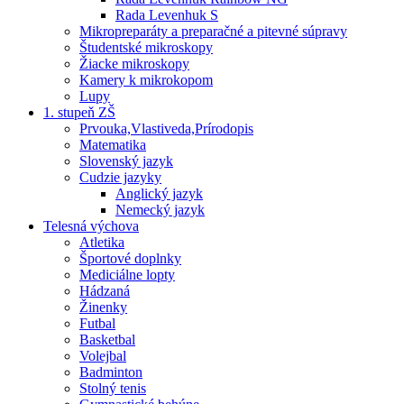
Rada Levenhuk S
Mikropreparáty a preparačné a pitevné súpravy
Študentské mikroskopy
Žiacke mikroskopy
Kamery k mikrokopom
Lupy
1. stupeň ZŠ
Prvouka,Vlastiveda,Prírodopis
Matematika
Slovenský jazyk
Cudzie jazyky
Anglický jazyk
Nemecký jazyk
Telesná výchova
Atletika
Športové doplnky
Mediciálne lopty
Hádzaná
Žinenky
Futbal
Basketbal
Volejbal
Badminton
Stolný tenis