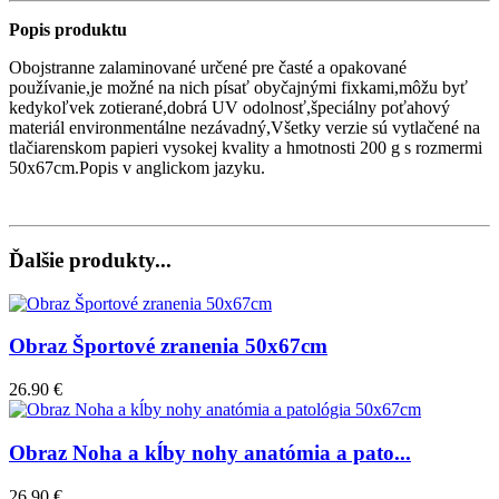
Popis produktu
Obojstranne zalaminované určené pre časté a opakované
používanie,je možné na nich písať obyčajnými fixkami,môžu byť
kedykoľvek zotierané,dobrá UV odolnosť,špeciálny poťahový
materiál environmentálne nezávadný,Všetky verzie sú vytlačené na
tlačiarenskom papieri vysokej kvality a hmotnosti 200 g s rozmermi
50x67cm.Popis v anglickom jazyku.
Ďalšie produkty...
Obraz Športové zranenia 50x67cm
26.90 €
Obraz Noha a kĺby nohy anatómia a pato...
26.90 €