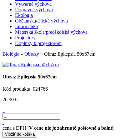
Výtvarná výchova
Dopravná výchova
Ekológia
Občianska/Etická výchova
Informatika
Materská škola/predškolská výchova
Projektory
Doplnky k projektorom
Biológia
»
Obrazy
» Obraz Epilepsia 50x67cm
Obraz Epilepsia 50x67cm
Kód produktu: 024766
26.90 €
+
-
cena s DPH (
V cene nie je zahrnuté poštovné a balné
)