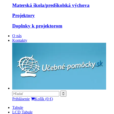
Materská škola/predškolská výchova
Projektory
Doplnky k projektorom
O nás
Kontakty
Prihlásenie
Košík (0 €)
Tabule
LCD Tabule