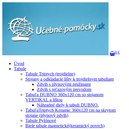
0 €
Úvod
Tabule
Tabule Triptych (trojdielne)
Stojany a odkladacie lišty k trojdielnym tabuliam
Zdvih s plynovými pružinami
Zdvih s reťazovým prevodom
Tabuľa DUBNO 360x120 cm so stojanom
VERTIKAL a lištou
Náhradné diely k tabuli DUBNO.
TabuľaTriptych Keramic 360x120 cm na skrytom
stojane (plynový zdvih)
Tabule Pylónové
Biele tabule magnetické(keramický povrch)