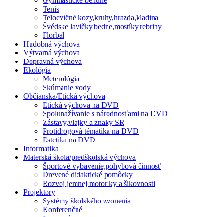
Gymnastické behúne
Tenis
Telocvičné kozy,kruhy,hrazda,kladina
Švédske lavičky,bedne,mostíky,rebriny
Florbal
Hudobná výchova
Výtvarná výchova
Dopravná výchova
Ekológia
Meterológia
Skúmanie vody
Občianska/Etická výchova
Etická výchova na DVD
Spolunažívanie s národnosťami na DVD
Zástavy,vlajky a znaky SR
Protidrogová tématika na DVD
Estetika na DVD
Informatika
Materská škola/predškolská výchova
Športové vybavenie,pohybová činnosť
Drevené didaktické pomôcky
Rozvoj jemnej motoriky a šikovnosti
Projektory
Systémy školského zvonenia
Konferenčné