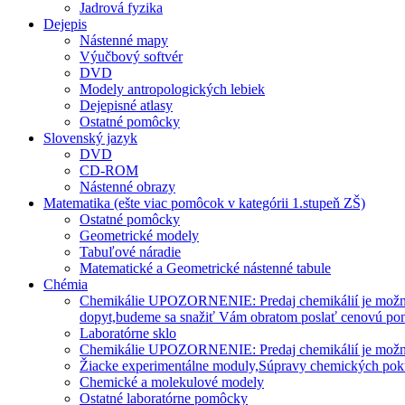
Jadrová fyzika
Dejepis
Nástenné mapy
Výučbový softvér
DVD
Modely antropologických lebiek
Dejepisné atlasy
Ostatné pomôcky
Slovenský jazyk
DVD
CD-ROM
Nástenné obrazy
Matematika (ešte viac pomôcok v kategórii 1.stupeň ZŠ)
Ostatné pomôcky
Geometrické modely
Tabuľové náradie
Matematické a Geometrické nástenné tabule
Chémia
Chemikálie UPOZORNENIE: Predaj chemikálií je možný len
dopyt,budeme sa snažiť Vám obratom poslať cenovú po
Laboratórne sklo
Chemikálie UPOZORNENIE: Predaj chemikálií je možný l
Žiacke experimentálne moduly,Súpravy chemických po
Chemické a molekulové modely
Ostatné laboratórne pomôcky