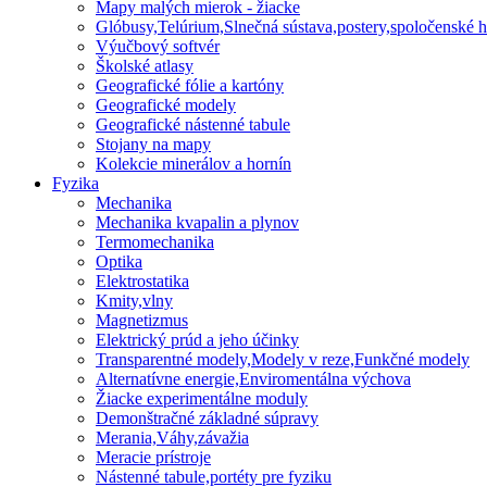
Mapy malých mierok - žiacke
Glóbusy,Telúrium,Slnečná sústava,postery,spoločenské h
Výučbový softvér
Školské atlasy
Geografické fólie a kartóny
Geografické modely
Geografické nástenné tabule
Stojany na mapy
Kolekcie minerálov a hornín
Fyzika
Mechanika
Mechanika kvapalin a plynov
Termomechanika
Optika
Elektrostatika
Kmity,vlny
Magnetizmus
Elektrický prúd a jeho účinky
Transparentné modely,Modely v reze,Funkčné modely
Alternatívne energie,Enviromentálna výchova
Žiacke experimentálne moduly
Demonštračné základné súpravy
Merania,Váhy,závažia
Meracie prístroje
Nástenné tabule,portéty pre fyziku