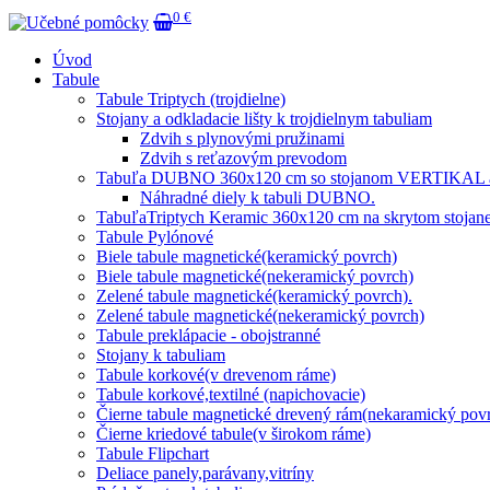
0 €
Úvod
Tabule
Tabule Triptych (trojdielne)
Stojany a odkladacie lišty k trojdielnym tabuliam
Zdvih s plynovými pružinami
Zdvih s reťazovým prevodom
Tabuľa DUBNO 360x120 cm so stojanom VERTIKAL a 
Náhradné diely k tabuli DUBNO.
TabuľaTriptych Keramic 360x120 cm na skrytom stojane
Tabule Pylónové
Biele tabule magnetické(keramický povrch)
Biele tabule magnetické(nekeramický povrch)
Zelené tabule magnetické(keramický povrch).
Zelené tabule magnetické(nekeramický povrch)
Tabule preklápacie - obojstranné
Stojany k tabuliam
Tabule korkové(v drevenom ráme)
Tabule korkové,textilné (napichovacie)
Čierne tabule magnetické drevený rám(nekaramický pov
Čierne kriedové tabule(v širokom ráme)
Tabule Flipchart
Deliace panely,parávany,vitríny