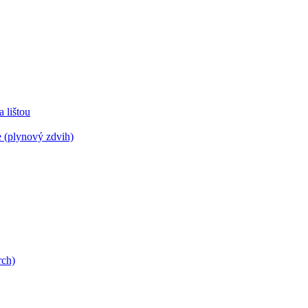
lištou
 (plynový zdvih)
rch)