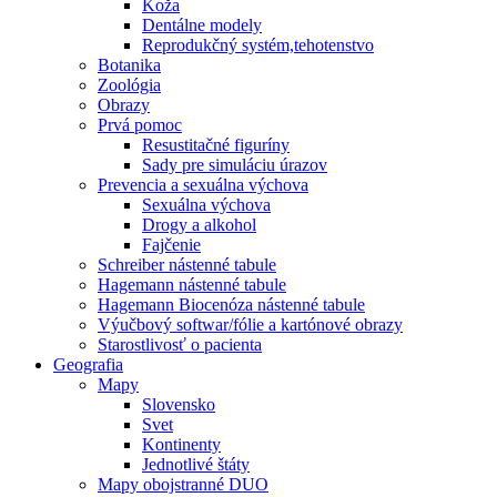
Koža
Dentálne modely
Reprodukčný systém,tehotenstvo
Botanika
Zoológia
Obrazy
Prvá pomoc
Resustitačné figuríny
Sady pre simuláciu úrazov
Prevencia a sexuálna výchova
Sexuálna výchova
Drogy a alkohol
Fajčenie
Schreiber nástenné tabule
Hagemann nástenné tabule
Hagemann Biocenóza nástenné tabule
Výučbový softwar/fólie a kartónové obrazy
Starostlivosť o pacienta
Geografia
Mapy
Slovensko
Svet
Kontinenty
Jednotlivé štáty
Mapy obojstranné DUO