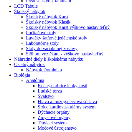
Príslušenstvo k tabuliam
LCD Tabule
Školský nábytok
Školský nábytok Karst
Školský nábytok Klasik
Školský nábytok Karst výškovo nastaviteľný
Počítačové stoly
Lavičky šatňové,jedálenské stoly
Laboratórne stoly
Stoly do variabilnej zostavy
Stôl pre vozičkára - výškovo nastaviteľný
Náhradné diely k školskému nábytku
Ostatný nábytok
Nábytok Dominika
Biológia
Anatómia
Kostry,chrbtice,lebky,kosti
Ľudské torzá
Svalstvo
Hlava a mozog,nervová sústava
Srdce,kardiovaskulárny systém
Dýchacie orgány
Zmyslové orgány
Tráviaci systém
Močové ústrojenstvo