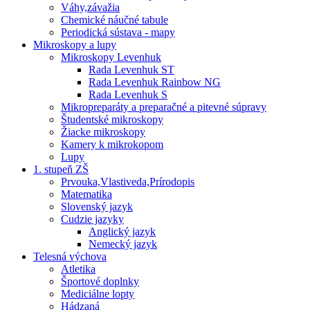
Váhy,závažia
Chemické náučné tabule
Periodická sústava - mapy
Mikroskopy a lupy
Mikroskopy Levenhuk
Rada Levenhuk ST
Rada Levenhuk Rainbow NG
Rada Levenhuk S
Mikropreparáty a preparačné a pitevné súpravy
Študentské mikroskopy
Žiacke mikroskopy
Kamery k mikrokopom
Lupy
1. stupeň ZŠ
Prvouka,Vlastiveda,Prírodopis
Matematika
Slovenský jazyk
Cudzie jazyky
Anglický jazyk
Nemecký jazyk
Telesná výchova
Atletika
Športové doplnky
Mediciálne lopty
Hádzaná