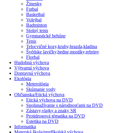
Žinenky
Futbal
Basketbal
Volejbal
Badminton
Stolný tenis
Gymnastické behúne
Tenis
Telocvičné kozy,kruhy,hrazda,kladina
Švédske lavičky,bedne,mostíky,rebriny
Florbal
Hudobná výchova
Výtvarná výchova
Dopravná výchova
Ekológia
Meterológia
Skúmanie vody
Občianska/Etická výchova
Etická výchova na DVD
Spolunažívanie s národnosťami na DVD
Zástavy,vlajky a znaky SR
Protidrogová tématika na DVD
Estetika na DVD
Informatika
Materská škola/predškolská výchova