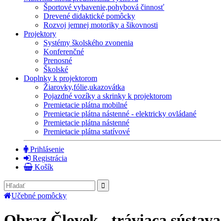
Športové vybavenie,pohybová činnosť
Drevené didaktické pomôcky
Rozvoj jemnej motoriky a šikovnosti
Projektory
Systémy školského zvonenia
Konferenčné
Prenosné
Školské
Doplnky k projektorom
Žiarovky,fólie,ukazovátka
Pojazdné vozíky a skrinky k projektorom
Premietacie plátna mobilné
Premietacie plátna nástenné - elektricky ovládané
Premietacie plátna nástenné
Premietacie plátna statívové
Prihlásenie
Registrácia
Košík
Učebné pomôcky
Obraz Človek - tráviaca sústava