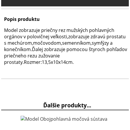
Popis produktu
Model zobrazuje priečny
rez
mužských
pohlavných
orgánov v polovičnej veľkosti,
zobrazuje
zdravú
prostatu
s
mechúrom
,
močovodom
,
semenníkom
,
symfýzy
a
konečníkom
.Ďalej z
obrazuje
pomocou
štyroch
pohľadov
priečneho
rezu
zužovanie
prostaty.Rozmer:13,5x10x14cm.
Ďalšie produkty...