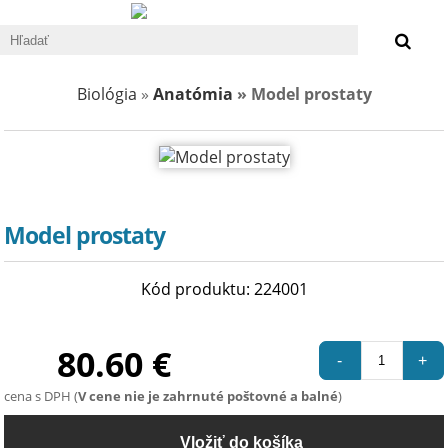
0 €
Biológia
»
Anatómia
» Model prostaty
Model prostaty
Kód produktu: 224001
80.60 €
-
+
cena s DPH (
V cene nie je zahrnuté poštovné a balné
)