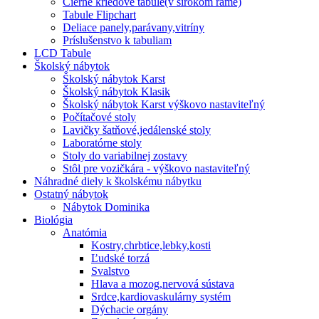
Čierne kriedové tabule(v širokom ráme)
Tabule Flipchart
Deliace panely,parávany,vitríny
Príslušenstvo k tabuliam
LCD Tabule
Školský nábytok
Školský nábytok Karst
Školský nábytok Klasik
Školský nábytok Karst výškovo nastaviteľný
Počítačové stoly
Lavičky šatňové,jedálenské stoly
Laboratórne stoly
Stoly do variabilnej zostavy
Stôl pre vozičkára - výškovo nastaviteľný
Náhradné diely k školskému nábytku
Ostatný nábytok
Nábytok Dominika
Biológia
Anatómia
Kostry,chrbtice,lebky,kosti
Ľudské torzá
Svalstvo
Hlava a mozog,nervová sústava
Srdce,kardiovaskulárny systém
Dýchacie orgány