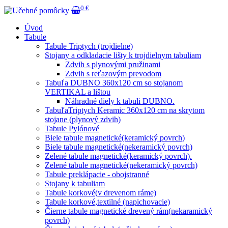
0 €
Úvod
Tabule
Tabule Triptych (trojdielne)
Stojany a odkladacie lišty k trojdielnym tabuliam
Zdvih s plynovými pružinami
Zdvih s reťazovým prevodom
Tabuľa DUBNO 360x120 cm so stojanom
VERTIKAL a lištou
Náhradné diely k tabuli DUBNO.
TabuľaTriptych Keramic 360x120 cm na skrytom
stojane (plynový zdvih)
Tabule Pylónové
Biele tabule magnetické(keramický povrch)
Biele tabule magnetické(nekeramický povrch)
Zelené tabule magnetické(keramický povrch).
Zelené tabule magnetické(nekeramický povrch)
Tabule preklápacie - obojstranné
Stojany k tabuliam
Tabule korkové(v drevenom ráme)
Tabule korkové,textilné (napichovacie)
Čierne tabule magnetické drevený rám(nekaramický
povrch)