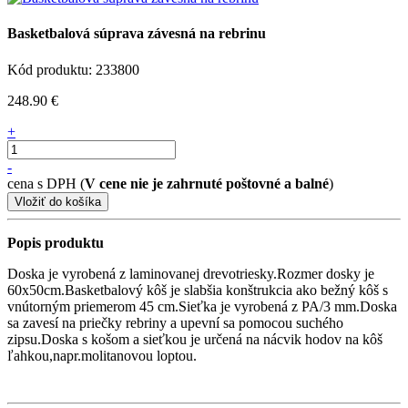
Basketbalová súprava závesná na rebrinu
Kód produktu: 233800
248.90 €
+
-
cena s DPH (
V cene nie je zahrnuté poštovné a balné
)
Popis produktu
Doska je vyrobená z laminovanej drevotriesky.
Rozmer dosky je
60x50cm.
Basketbalový kôš je slabšia konštrukcia ako bežný kôš s
vnútorným priemerom 45 cm.
Sieťka je vyrobená z PA/3 mm.
Doska
sa zavesí na priečky rebriny a upevní sa pomocou suchého
zipsu.
Doska s košom a sieťkou je určená na nácvik hodov na kôš
ľahkou,napr.molitanovou loptou.