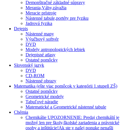
Demonštračné základné súpravy
Merania,Váhy,závažia
Meracie prístroje
Nástenné tabule,portéty pre fyziku
Jadrová fyzika
Dejepis
Nástenné mapy
Výučbový softvér
DVD
Modely antropologických lebiek
Dejepisné atlasy
Ostatné pomôcky
Slovenský jazyk
DVD
CD-ROM
Nástenné obrazy
Matematika (ešte viac pomôcok v kategórii 1.stupeň ZŠ)
Ostatné pomôcky
Geometrické modely
Tabuľové náradie
Matematické a Geometrické nástenné tabule
Chémia
Chemikálie UPOZORNENIE: Predaj chemikálií je
možný len pre školy,školské zariadenia a právnické
osoby a inštitúcie!Ak ste v našej ponuke nenašli