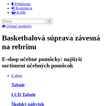
Prihlásenie
Registrácia
Košík
Učebné pomôcky
Basketbalová súprava závesná
na rebrinu
E-shop učebné pomôcky: najširší
sortiment učebných pomôcok
E-shop
Tabule
LCD Tabule
Školský nábytok