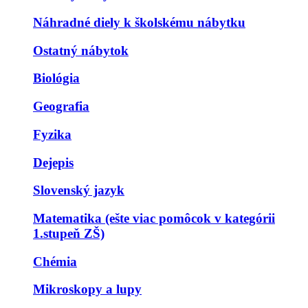
Náhradné diely k školskému nábytku
Ostatný nábytok
Biológia
Geografia
Fyzika
Dejepis
Slovenský jazyk
Matematika (ešte viac pomôcok v kategórii
1.stupeň ZŠ)
Chémia
Mikroskopy a lupy