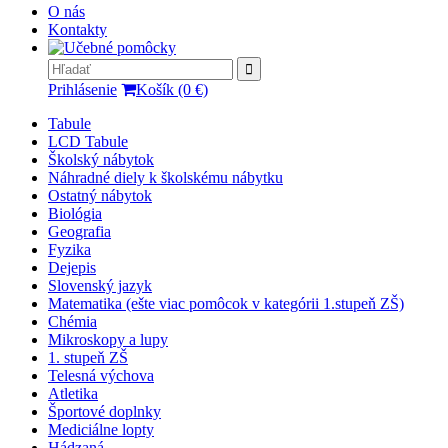
O nás
Kontakty
Prihlásenie
Košík (0 €)
Tabule
LCD Tabule
Školský nábytok
Náhradné diely k školskému nábytku
Ostatný nábytok
Biológia
Geografia
Fyzika
Dejepis
Slovenský jazyk
Matematika (ešte viac pomôcok v kategórii 1.stupeň ZŠ)
Chémia
Mikroskopy a lupy
1. stupeň ZŠ
Telesná výchova
Atletika
Športové doplnky
Mediciálne lopty
Hádzaná