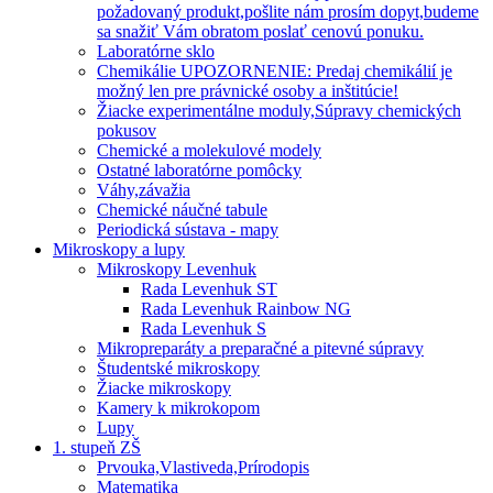
požadovaný produkt,pošlite nám prosím dopyt,budeme
sa snažiť Vám obratom poslať cenovú ponuku.
Laboratórne sklo
Chemikálie UPOZORNENIE: Predaj chemikálií je
možný len pre právnické osoby a inštitúcie!
Žiacke experimentálne moduly,Súpravy chemických
pokusov
Chemické a molekulové modely
Ostatné laboratórne pomôcky
Váhy,závažia
Chemické náučné tabule
Periodická sústava - mapy
Mikroskopy a lupy
Mikroskopy Levenhuk
Rada Levenhuk ST
Rada Levenhuk Rainbow NG
Rada Levenhuk S
Mikropreparáty a preparačné a pitevné súpravy
Študentské mikroskopy
Žiacke mikroskopy
Kamery k mikrokopom
Lupy
1. stupeň ZŠ
Prvouka,Vlastiveda,Prírodopis
Matematika