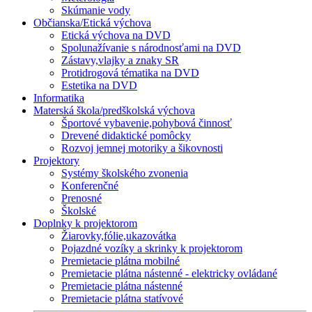
Skúmanie vody
Občianska/Etická výchova
Etická výchova na DVD
Spolunažívanie s národnosťami na DVD
Zástavy,vlajky a znaky SR
Protidrogová tématika na DVD
Estetika na DVD
Informatika
Materská škola/predškolská výchova
Športové vybavenie,pohybová činnosť
Drevené didaktické pomôcky
Rozvoj jemnej motoriky a šikovnosti
Projektory
Systémy školského zvonenia
Konferenčné
Prenosné
Školské
Doplnky k projektorom
Žiarovky,fólie,ukazovátka
Pojazdné vozíky a skrinky k projektorom
Premietacie plátna mobilné
Premietacie plátna nástenné - elektricky ovládané
Premietacie plátna nástenné
Premietacie plátna statívové