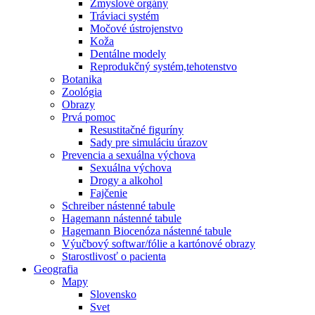
Zmyslové orgány
Tráviaci systém
Močové ústrojenstvo
Koža
Dentálne modely
Reprodukčný systém,tehotenstvo
Botanika
Zoológia
Obrazy
Prvá pomoc
Resustitačné figuríny
Sady pre simuláciu úrazov
Prevencia a sexuálna výchova
Sexuálna výchova
Drogy a alkohol
Fajčenie
Schreiber nástenné tabule
Hagemann nástenné tabule
Hagemann Biocenóza nástenné tabule
Výučbový softwar/fólie a kartónové obrazy
Starostlivosť o pacienta
Geografia
Mapy
Slovensko
Svet