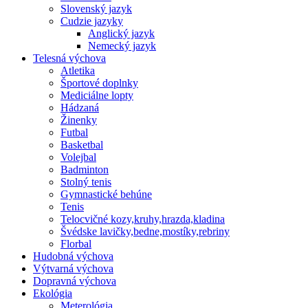
Slovenský jazyk
Cudzie jazyky
Anglický jazyk
Nemecký jazyk
Telesná výchova
Atletika
Športové doplnky
Mediciálne lopty
Hádzaná
Žinenky
Futbal
Basketbal
Volejbal
Badminton
Stolný tenis
Gymnastické behúne
Tenis
Telocvičné kozy,kruhy,hrazda,kladina
Švédske lavičky,bedne,mostíky,rebriny
Florbal
Hudobná výchova
Výtvarná výchova
Dopravná výchova
Ekológia
Meterológia