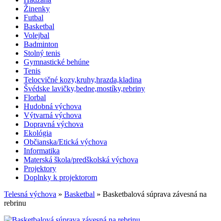
Žinenky
Futbal
Basketbal
Volejbal
Badminton
Stolný tenis
Gymnastické behúne
Tenis
Telocvičné kozy,kruhy,hrazda,kladina
Švédske lavičky,bedne,mostíky,rebriny
Florbal
Hudobná výchova
Výtvarná výchova
Dopravná výchova
Ekológia
Občianska/Etická výchova
Informatika
Materská škola/predškolská výchova
Projektory
Doplnky k projektorom
Telesná výchova
»
Basketbal
» Basketbalová súprava závesná na
rebrinu