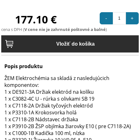
177.10 €
-
+
cena s DPH (
V cene nie je zahrnuté poštovné a balné
)
Popis produktu
ŽEM Elektrochémia sa skladá z nasledujúcich
komponentov:
1 x DE921-3A Držiak elektród na kolíku
1 x C3082-4C U - rúrka s olivkami SB 19
1 x C7118-2A Držiak tyčových elektród
1 x P3310-1A Krokosvorka holá
1 x C7118-2B Nádstavec držiaka
1 x P3910-2B ŽSP objímka žiarovky E10 ( pre C7118-2A)
1 x C1000-1B Kadička 100 ml, nízka