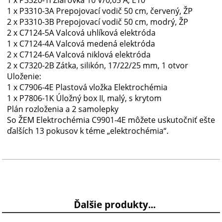
1 x P3320-1I Žiarovka 10 V/0,05 A, E10
1 x P3310-3A Prepojovací vodič 50 cm, červený, ŽP
2 x P3310-3B Prepojovací vodič 50 cm, modrý, ŽP
2 x C7124-5A Valcová uhlíková elektróda
1 x C7124-4A Valcová medená elektróda
2 x C7124-6A Valcová niklová elektróda
2 x C7320-2B Zátka, silikón, 17/22/25 mm, 1 otvor
Uloženie:
1 x C7906-4E Plastová vložka Elektrochémia
1 x P7806-1K Úložný box II, malý, s krytom
Plán rozloženia a 2 samolepky
So ŽEM Elektrochémia C9901-4E môžete uskutočniť ešte
ďalších 13 pokusov k téme „elektrochémia“.
Ďalšie produkty...