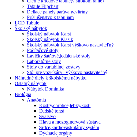
Čierne kriedové tabule(v širokom ráme)
Tabule Flipchart
Deliace panely,parávany,vitríny
Príslušenstvo k tabuliam
LCD Tabule
Školský nábytok
Školský nábytok Karst
Školský nábytok Klasik
Školský nábytok Karst výškovo nastaviteľný
Počítačové stoly
Lavičky šatňové,jedálenské stoly
Laboratórne stoly
Stoly do variabilnej zostavy
Stôl pre vozičkára - výškovo nastaviteľný
Náhradné diely k školskému nábytku
Ostatný nábytok
Nábytok Dominika
Biológia
Anatómia
Kostry,chrbtice,lebky,kosti
Ľudské torzá
Svalstvo
Hlava a mozog,nervová sústava
Srdce,kardiovaskulárny systém
Dýchacie orgány