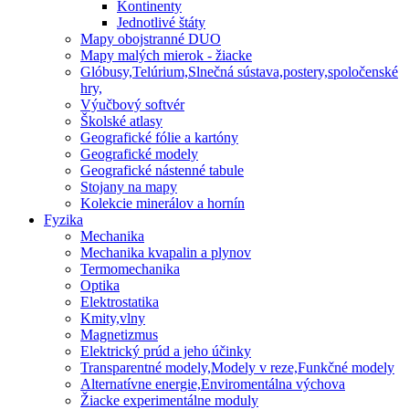
Kontinenty
Jednotlivé štáty
Mapy obojstranné DUO
Mapy malých mierok - žiacke
Glóbusy,Telúrium,Slnečná sústava,postery,spoločenské
hry,
Výučbový softvér
Školské atlasy
Geografické fólie a kartóny
Geografické modely
Geografické nástenné tabule
Stojany na mapy
Kolekcie minerálov a hornín
Fyzika
Mechanika
Mechanika kvapalin a plynov
Termomechanika
Optika
Elektrostatika
Kmity,vlny
Magnetizmus
Elektrický prúd a jeho účinky
Transparentné modely,Modely v reze,Funkčné modely
Alternatívne energie,Enviromentálna výchova
Žiacke experimentálne moduly