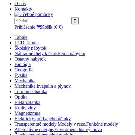
O nás
Kontakty
Prihlásenie
Košík (0 €)
Tabule
LCD Tabule
Školský nábytok
Náhradné diely k školskému nábytku
Ostatný nábytok
Biológia
Geografia
Fyzika
Mechanika
Mechanika kvapalin a plynov
Termomechanika
Optika
Elektrostatika
Kmity,vlny
Magnetizmus
Elektrický prúd a jeho účinky
Transparentné modely,Modely v reze,Funkčné modely
Alternatívne energie,Enviromentálna výchova
Žiacke experimentálne moduly