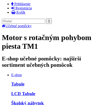
Prihlásenie
Registrácia
Košík
Učebné pomôcky
Motor s rotačným pohybom
piesta TM1
E-shop učebné pomôcky: najširší
sortiment učebných pomôcok
E-shop
Tabule
LCD Tabule
Školský nábytok