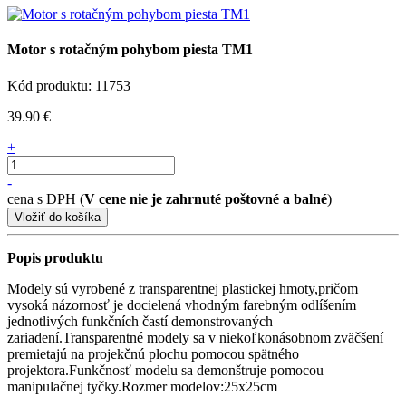
Motor s rotačným pohybom piesta TM1
Kód produktu: 11753
39.90 €
+
-
cena s DPH (
V cene nie je zahrnuté poštovné a balné
)
Popis produktu
Modely sú vyrobené z transparentnej plastickej hmoty,pričom
vysoká názornosť je docielená vhodným farebným odlíšením
jednotlivých funkčních častí demonstrovaných
zariadení.Transparentné modely sa v niekoľkonásobnom zväčšení
premietajú na projekčnú plochu pomocou spätného
projektora.Funkčnosť modelu sa demonštruje pomocou
manipulačnej tyčky.Rozmer modelov:25x25cm