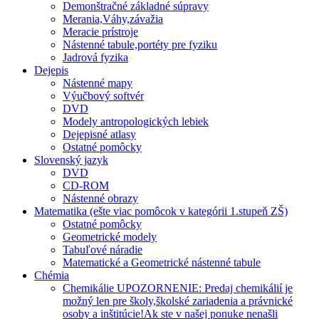
Demonštračné základné súpravy
Merania,Váhy,závažia
Meracie prístroje
Nástenné tabule,portéty pre fyziku
Jadrová fyzika
Dejepis
Nástenné mapy
Výučbový softvér
DVD
Modely antropologických lebiek
Dejepisné atlasy
Ostatné pomôcky
Slovenský jazyk
DVD
CD-ROM
Nástenné obrazy
Matematika (ešte viac pomôcok v kategórii 1.stupeň ZŠ)
Ostatné pomôcky
Geometrické modely
Tabuľové náradie
Matematické a Geometrické nástenné tabule
Chémia
Chemikálie UPOZORNENIE: Predaj chemikálií je
možný len pre školy,školské zariadenia a právnické
osoby a inštitúcie!Ak ste v našej ponuke nenašli