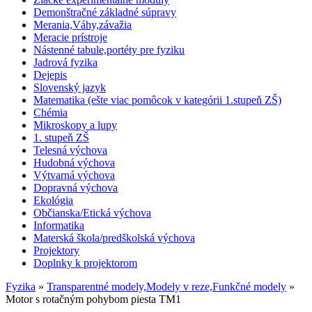
Demonštračné základné súpravy
Merania,Váhy,závažia
Meracie prístroje
Nástenné tabule,portéty pre fyziku
Jadrová fyzika
Dejepis
Slovenský jazyk
Matematika (ešte viac pomôcok v kategórii 1.stupeň ZŠ)
Chémia
Mikroskopy a lupy
1. stupeň ZŠ
Telesná výchova
Hudobná výchova
Výtvarná výchova
Dopravná výchova
Ekológia
Občianska/Etická výchova
Informatika
Materská škola/predškolská výchova
Projektory
Doplnky k projektorom
Fyzika
»
Transparentné modely,Modely v reze,Funkčné modely
»
Motor s rotačným pohybom piesta TM1