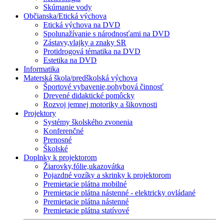
Skúmanie vody
Občianska/Etická výchova
Etická výchova na DVD
Spolunažívanie s národnosťami na DVD
Zástavy,vlajky a znaky SR
Protidrogová tématika na DVD
Estetika na DVD
Informatika
Materská škola/predškolská výchova
Športové vybavenie,pohybová činnosť
Drevené didaktické pomôcky
Rozvoj jemnej motoriky a šikovnosti
Projektory
Systémy školského zvonenia
Konferenčné
Prenosné
Školské
Doplnky k projektorom
Žiarovky,fólie,ukazovátka
Pojazdné vozíky a skrinky k projektorom
Premietacie plátna mobilné
Premietacie plátna nástenné - elektricky ovládané
Premietacie plátna nástenné
Premietacie plátna statívové