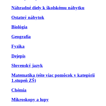
Náhradné diely k školskému nábytku
Ostatný nábytok
Biológia
Geografia
Fyzika
Dejepis
Slovenský jazyk
Matematika (ešte viac pomôcok v kategórii
1.stupeň ZŠ)
Chémia
Mikroskopy a lupy