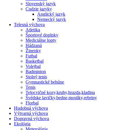
Slovenský jazyk
Cudzie jazyky
Anglický jazyk
Nemecký jazyk
Telesná výchova
Atletika
Športové doplnky
Mediciálne lopty
Hádzaná
Žinenky
Futbal
Basketbal
Volejbal
Badminton
Stolný tenis
Gymnastické behúne
Tenis
Telocvičné kozy,kruhy,hrazda,kladina
Švédske lavičky,bedne,mostíky,rebriny
Florbal
Hudobná výchova
Výtvarná výchova
Dopravná výchova
Ekológia
Meterológia