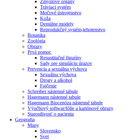
Zmyslové orgány
Tráviaci systém
Močové ústrojenstvo
Koža
Dentálne modely
Reprodukčný systém,tehotenstvo
Botanika
Zoológia
Obrazy
Prvá pomoc
Resustitačné figuríny
Sady pre simuláciu úrazov
Prevencia a sexuálna výchova
Sexuálna výchova
Drogy a alkohol
Fajčenie
Schreiber nástenné tabule
Hagemann nástenné tabule
Hagemann Biocenóza nástenné tabule
Výučbový softwar/fólie a kartónové obrazy
Starostlivosť o pacienta
Geografia
Mapy
Slovensko
Svet