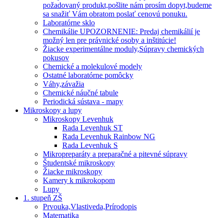
požadovaný produkt,pošlite nám prosím dopyt,budeme
sa snažiť Vám obratom poslať cenovú ponuku.
Laboratórne sklo
Chemikálie UPOZORNENIE: Predaj chemikálií je
možný len pre právnické osoby a inštitúcie!
Žiacke experimentálne moduly,Súpravy chemických
pokusov
Chemické a molekulové modely
Ostatné laboratórne pomôcky
Váhy,závažia
Chemické náučné tabule
Periodická sústava - mapy
Mikroskopy a lupy
Mikroskopy Levenhuk
Rada Levenhuk ST
Rada Levenhuk Rainbow NG
Rada Levenhuk S
Mikropreparáty a preparačné a pitevné súpravy
Študentské mikroskopy
Žiacke mikroskopy
Kamery k mikrokopom
Lupy
1. stupeň ZŠ
Prvouka,Vlastiveda,Prírodopis
Matematika