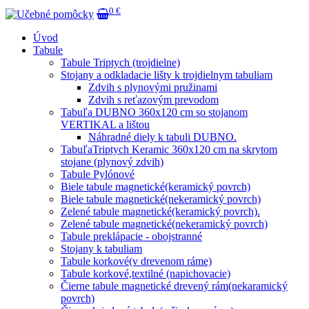
0 €
Úvod
Tabule
Tabule Triptych (trojdielne)
Stojany a odkladacie lišty k trojdielnym tabuliam
Zdvih s plynovými pružinami
Zdvih s reťazovým prevodom
Tabuľa DUBNO 360x120 cm so stojanom
VERTIKAL a lištou
Náhradné diely k tabuli DUBNO.
TabuľaTriptych Keramic 360x120 cm na skrytom
stojane (plynový zdvih)
Tabule Pylónové
Biele tabule magnetické(keramický povrch)
Biele tabule magnetické(nekeramický povrch)
Zelené tabule magnetické(keramický povrch).
Zelené tabule magnetické(nekeramický povrch)
Tabule preklápacie - obojstranné
Stojany k tabuliam
Tabule korkové(v drevenom ráme)
Tabule korkové,textilné (napichovacie)
Čierne tabule magnetické drevený rám(nekaramický
povrch)