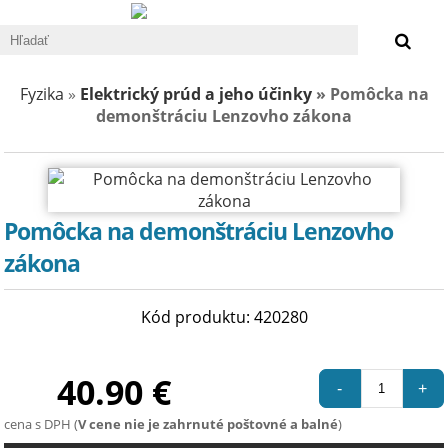
0 €
Fyzika
»
Elektrický prúd a jeho účinky
» Pomôcka na
demonštráciu Lenzovho zákona
Pomôcka na demonštráciu Lenzovho
zákona
Kód produktu: 420280
40.90 €
-
+
cena s DPH (
V cene nie je zahrnuté poštovné a balné
)