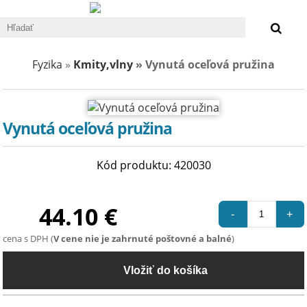
0 €
Fyzika
»
Kmity,vlny
» Vynutá oceľová pružina
Vynutá oceľová pružina
Kód produktu: 420030
44.10 €
-
+
cena s DPH (
V cene nie je zahrnuté poštovné a balné
)