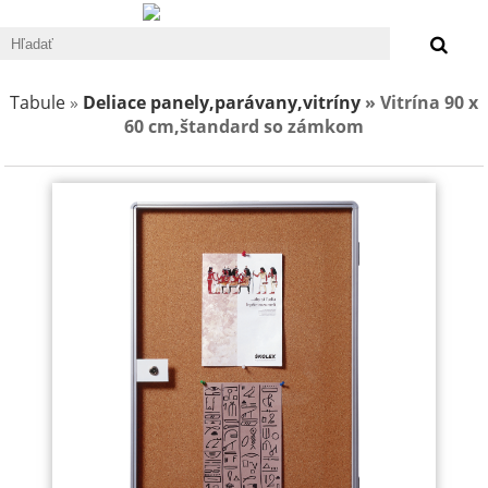
0 €
Tabule
»
Deliace panely,parávany,vitríny
» Vitrína 90 x
60 cm,štandard so zámkom