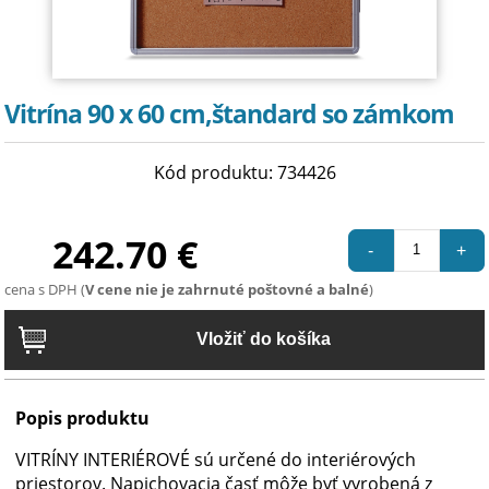
Vitrína 90 x 60 cm,štandard so zámkom
Kód produktu: 734426
242.70 €
-
+
cena s DPH (
V cene nie je zahrnuté poštovné a balné
)
Popis produktu
VITRÍNY INTERIÉROVÉ sú určené do interiérových
priestorov. Napichovacia časť môže byť vyrobená z