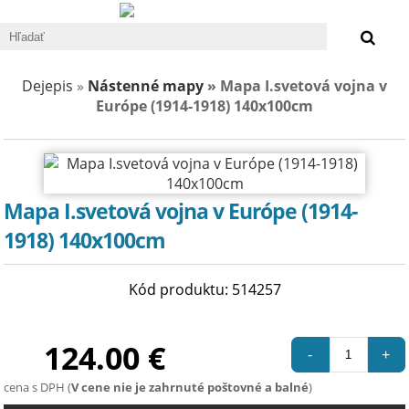
0 €
Dejepis
»
Nástenné mapy
» Mapa I.svetová vojna v
Európe (1914-1918) 140x100cm
Mapa I.svetová vojna v Európe (1914-
1918) 140x100cm
Kód produktu: 514257
124.00 €
-
+
cena s DPH (
V cene nie je zahrnuté poštovné a balné
)