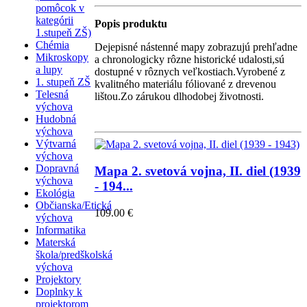
pomôcok v
kategórii
Popis produktu
1.stupeň ZŠ)
Chémia
Dejepisné nástenné mapy zobrazujú prehľadne
Mikroskopy
a chronologicky rôzne historické udalosti,sú
a lupy
dostupné v rôznych veľkostiach.Vyrobené z
1. stupeň ZŠ
kvalitného materiálu fóliované z drevenou
Telesná
lištou.Zo zárukou dlhodobej životnosti.
výchova
Hudobná
výchova
Výtvarná
výchova
Dopravná
Mapa 2. svetová vojna, II. diel (1939
výchova
- 194...
Ekológia
Občianska/Etická
109.00 €
výchova
Informatika
Materská
škola/predškolská
výchova
Projektory
Doplnky k
projektorom