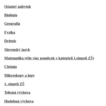
Ostatný nábytok
Biológia
Geografia
Fyzika
Dejepis
Slovenský jazyk
Matematika (ešte viac pomôcok v kategórii 1.stupeň ZŠ)
Chémia
Mikroskopy a lupy
1. stupeň ZŠ
Telesná výchova
Hudobná výchova