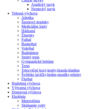
Cudzie jazyky
Anglický jazyk
Nemecký jazyk
Telesná výchova
Atletika
Športové doplnky
Mediciálne lopty
Hádzaná
Žinenky
Futbal
Basketbal
Volejbal
Badminton
Stolný tenis
Gymnastické behúne
Tenis
Telocvičné kozy,kruhy,hrazda,kladina
Švédske lavičky,bedne,mostíky,rebriny
Florbal
Hudobná výchova
Výtvarná výchova
Dopravná výchova
Ekológia
Meterológia
Skúmanie vody