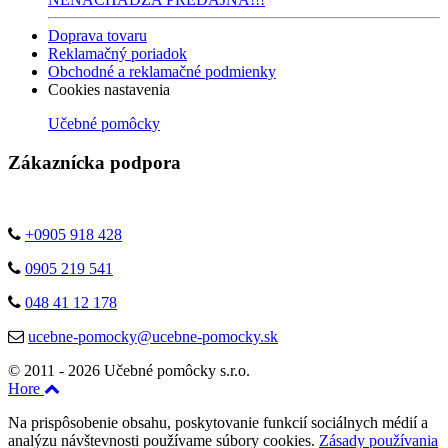
Doprava tovaru
Reklamačný poriadok
Obchodné a reklamačné podmienky
Cookies nastavenia
Učebné pomôcky
Zákaznícka podpora
+0905 918 428
0905 219 541
048 41 12 178
ucebne-pomocky@ucebne-pomocky.sk
© 2011 - 2026 Učebné pomôcky s.r.o.
Hore
Na prispôsobenie obsahu, poskytovanie funkcií sociálnych médií a
analýzu návštevnosti používame súbory cookies.
Zásady používania