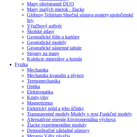
Mapy obojstranné DUO
Mapy malých mierok - žiacke
Glóbusy,Telúrium,Slnečná sústava,postery,spoločenské
hry,
Výučbový softvér
Školské atlasy
Geografické fólie a kartóny
Geografické modely
Geografické nástenné tabule
Stojany na mapy
Kolekcie minerálov a hornín
Fyzika
Mechanika
Mechanika kvapalin a plynov
Termomechanika
Optika
Elektrostatika
Kmity,vlny
Magnetizmus
Elektrický prúd a jeho účinky
Transparentné modely,Modely v reze,Funkčné modely
Alternatívne energie,Enviromentálna výchova
Žiacke experimentálne moduly
Demonštračné základné súpravy
Merania,Váhy,závažia