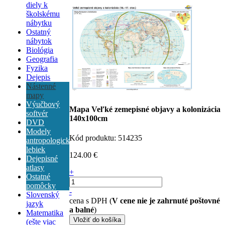
diely k
školskému
nábytku
Ostatný
nábytok
Biológia
Geografia
Fyzika
Dejepis
Nástenné
mapy
Výučbový
Mapa Veľké zemepisné objavy a kolonizácia
softvér
140x100cm
DVD
Modely
Kód produktu: 514235
antropologických
lebiek
124.00 €
Dejepisné
atlasy
+
Ostatné
pomôcky
-
Slovenský
cena s DPH (
V cene nie je zahrnuté poštovné
jazyk
a balné
)
Matematika
(ešte viac