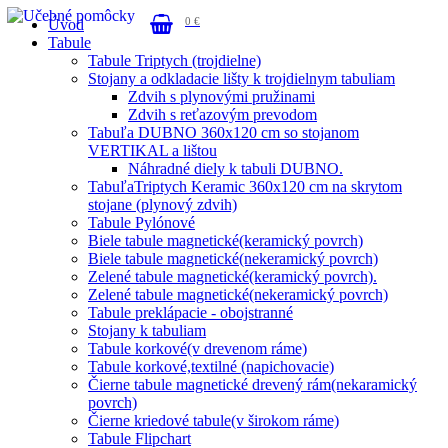
0 €
Úvod
Tabule
Tabule Triptych (trojdielne)
Stojany a odkladacie lišty k trojdielnym tabuliam
Zdvih s plynovými pružinami
Zdvih s reťazovým prevodom
Tabuľa DUBNO 360x120 cm so stojanom
VERTIKAL a lištou
Náhradné diely k tabuli DUBNO.
TabuľaTriptych Keramic 360x120 cm na skrytom
stojane (plynový zdvih)
Tabule Pylónové
Biele tabule magnetické(keramický povrch)
Biele tabule magnetické(nekeramický povrch)
Zelené tabule magnetické(keramický povrch).
Zelené tabule magnetické(nekeramický povrch)
Tabule preklápacie - obojstranné
Stojany k tabuliam
Tabule korkové(v drevenom ráme)
Tabule korkové,textilné (napichovacie)
Čierne tabule magnetické drevený rám(nekaramický
povrch)
Čierne kriedové tabule(v širokom ráme)
Tabule Flipchart