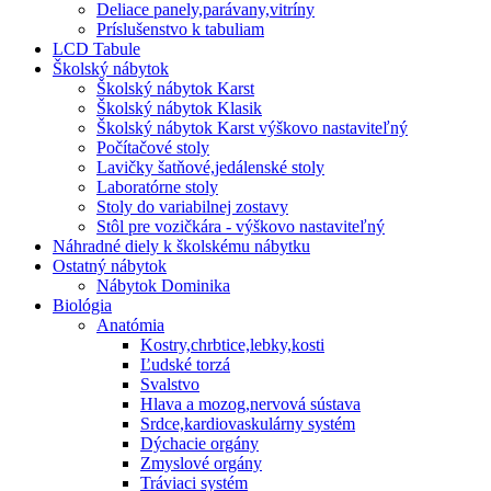
Deliace panely,parávany,vitríny
Príslušenstvo k tabuliam
LCD Tabule
Školský nábytok
Školský nábytok Karst
Školský nábytok Klasik
Školský nábytok Karst výškovo nastaviteľný
Počítačové stoly
Lavičky šatňové,jedálenské stoly
Laboratórne stoly
Stoly do variabilnej zostavy
Stôl pre vozičkára - výškovo nastaviteľný
Náhradné diely k školskému nábytku
Ostatný nábytok
Nábytok Dominika
Biológia
Anatómia
Kostry,chrbtice,lebky,kosti
Ľudské torzá
Svalstvo
Hlava a mozog,nervová sústava
Srdce,kardiovaskulárny systém
Dýchacie orgány
Zmyslové orgány
Tráviaci systém