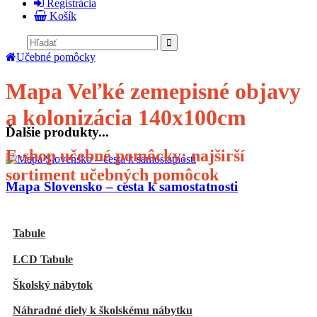
Registrácia
Košík
Učebné pomôcky
Mapa Veľké zemepisné objavy
a kolonizácia 140x100cm
Ďalšie produkty...
E-shop učebné pomôcky: najširší
sortiment učebných pomôcok
Mapa Slovensko – cesta k samostatnosti
E-shop
Tabule
LCD Tabule
Školský nábytok
Náhradné diely k školskému nábytku