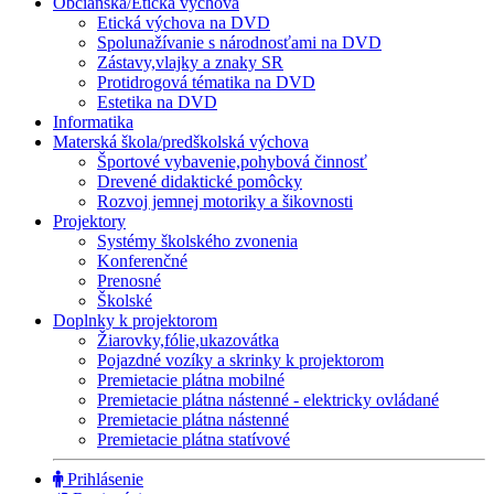
Občianska/Etická výchova
Etická výchova na DVD
Spolunažívanie s národnosťami na DVD
Zástavy,vlajky a znaky SR
Protidrogová tématika na DVD
Estetika na DVD
Informatika
Materská škola/predškolská výchova
Športové vybavenie,pohybová činnosť
Drevené didaktické pomôcky
Rozvoj jemnej motoriky a šikovnosti
Projektory
Systémy školského zvonenia
Konferenčné
Prenosné
Školské
Doplnky k projektorom
Žiarovky,fólie,ukazovátka
Pojazdné vozíky a skrinky k projektorom
Premietacie plátna mobilné
Premietacie plátna nástenné - elektricky ovládané
Premietacie plátna nástenné
Premietacie plátna statívové
Prihlásenie