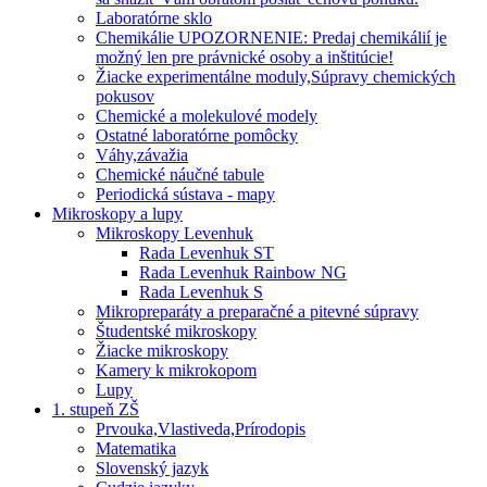
Laboratórne sklo
Chemikálie UPOZORNENIE: Predaj chemikálií je
možný len pre právnické osoby a inštitúcie!
Žiacke experimentálne moduly,Súpravy chemických
pokusov
Chemické a molekulové modely
Ostatné laboratórne pomôcky
Váhy,závažia
Chemické náučné tabule
Periodická sústava - mapy
Mikroskopy a lupy
Mikroskopy Levenhuk
Rada Levenhuk ST
Rada Levenhuk Rainbow NG
Rada Levenhuk S
Mikropreparáty a preparačné a pitevné súpravy
Študentské mikroskopy
Žiacke mikroskopy
Kamery k mikrokopom
Lupy
1. stupeň ZŠ
Prvouka,Vlastiveda,Prírodopis
Matematika
Slovenský jazyk