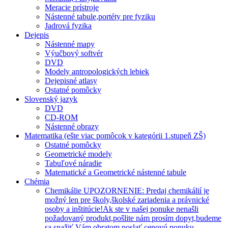
Meracie prístroje
Nástenné tabule,portéty pre fyziku
Jadrová fyzika
Dejepis
Nástenné mapy
Výučbový softvér
DVD
Modely antropologických lebiek
Dejepisné atlasy
Ostatné pomôcky
Slovenský jazyk
DVD
CD-ROM
Nástenné obrazy
Matematika (ešte viac pomôcok v kategórii 1.stupeň ZŠ)
Ostatné pomôcky
Geometrické modely
Tabuľové náradie
Matematické a Geometrické nástenné tabule
Chémia
Chemikálie UPOZORNENIE: Predaj chemikálií je
možný len pre školy,školské zariadenia a právnické
osoby a inštitúcie!Ak ste v našej ponuke nenašli
požadovaný produkt,pošlite nám prosím dopyt,budeme
sa snažiť Vám obratom poslať cenovú ponuku.