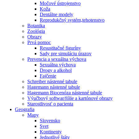
Močové ústrojenstvo
Koža
Dentálne modely
Reprodukčný systém,tehotenstvo
Botanika
Zoológia
Obrazy
Prvá pomoc
Resustitačné figuríny
Sady pre simuláciu úrazov
Prevencia a sexuálna výchova
Sexuálna výchova
Drogy a alkohol
Fajčenie
Schreiber nástenné tabule
Hagemann nástenné tabule
Hagemann Biocenóza nástenné tabule
Výučbový softwar/fólie a kartónové obrazy
Starostlivosť o pacienta
Geografia
Mapy
Slovensko
Svet
Kontinenty
Jednotlivé štáty