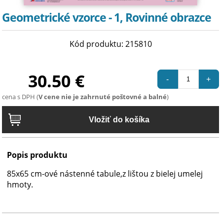
Geometrické vzorce - 1, Rovinné obrazce
Kód produktu: 215810
30.50 €
-
+
cena s DPH (
V cene nie je zahrnuté poštovné a balné
)
Popis produktu
85x65 cm-ové nástenné tabule,z lištou z bielej umelej
hmoty.