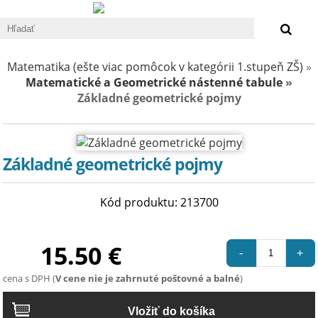
0 €
Matematika (ešte viac pomôcok v kategórii 1.stupeň ZŠ)
»
Matematické a Geometrické nástenné tabule
»
Základné geometrické pojmy
Základné geometrické pojmy
Kód produktu: 213700
15.50 €
-
+
cena s DPH (
V cene nie je zahrnuté poštovné a balné
)