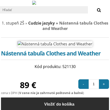
0 €
1. stupeň ZŠ
»
Cudzie jazyky
» Nástenná tabuľa Clothes
and Weather
Nástenná tabuľa Clothes and Weather
Kód produktu: 521130
89 €
-
+
cena s DPH (
V cene nie je zahrnuté poštovné a balné
)