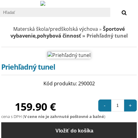
0 €
Materská škola/predškolská výchova
»
Športové
vybavenie,pohybová činnosť
» Priehľadný tunel
Priehľadný tunel
Kód produktu: 290002
159.90 €
-
+
cena s DPH (
V cene nie je zahrnuté poštovné a balné
)