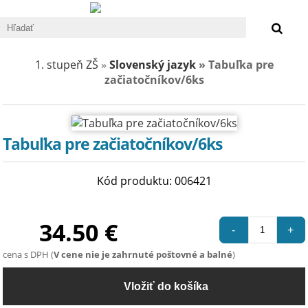
0 €
1. stupeň ZŠ
»
Slovenský jazyk
» Tabuľka pre
začiatočníkov/6ks
Tabuľka pre začiatočníkov/6ks
Kód produktu: 006421
34.50 €
-
+
cena s DPH (
V cene nie je zahrnuté poštovné a balné
)