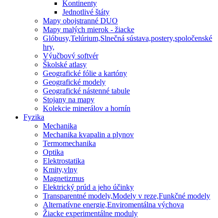
Kontinenty
Jednotlivé štáty
Mapy obojstranné DUO
Mapy malých mierok - žiacke
Glóbusy,Telúrium,Slnečná sústava,postery,spoločenské
hry,
Výučbový softvér
Školské atlasy
Geografické fólie a kartóny
Geografické modely
Geografické nástenné tabule
Stojany na mapy
Kolekcie minerálov a hornín
Fyzika
Mechanika
Mechanika kvapalin a plynov
Termomechanika
Optika
Elektrostatika
Kmity,vlny
Magnetizmus
Elektrický prúd a jeho účinky
Transparentné modely,Modely v reze,Funkčné modely
Alternatívne energie,Enviromentálna výchova
Žiacke experimentálne moduly