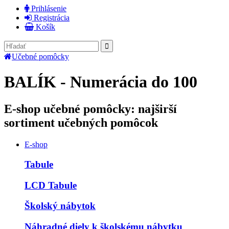
Prihlásenie
Registrácia
Košík
Učebné pomôcky
BALÍK - Numerácia do 100
E-shop učebné pomôcky: najširší
sortiment učebných pomôcok
E-shop
Tabule
LCD Tabule
Školský nábytok
Náhradné diely k školskému nábytku