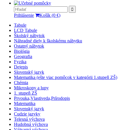
Prihlásenie
Košík (0 €)
Tabule
LCD Tabule
Školský nábytok
Náhradné diely k školskému nábytku
Ostatný nábytok
Biológia
Geografia
Fyzika
Dejepis
Slovenský jazyk
Matematika (ešte viac pomôcok v kategórii 1.stupeň ZŠ)
Chémia
Mikroskopy a lupy
1. stupeň ZŠ
Prvouka,Vlastiveda,Prírodopis
Matematika
Slovenský jazyk
Cudzie jazyky
Telesná výchova
Hudobná výchova
Výtvarná výchova