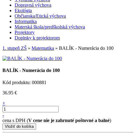
Dopravná výchova
Ekológia
Občianska/Etická výchova
Informatika
Materská škola/predškolská výchova
Projektory
Doplnky k projektorom
1. stupeň ZŠ
»
Matematika
» BALÍK - Numerácia do 100
BALÍK - Numerácia do 100
Kód produktu: 000881
36.95 €
+
-
cena s DPH (
V cene nie je zahrnuté poštovné a balné
)