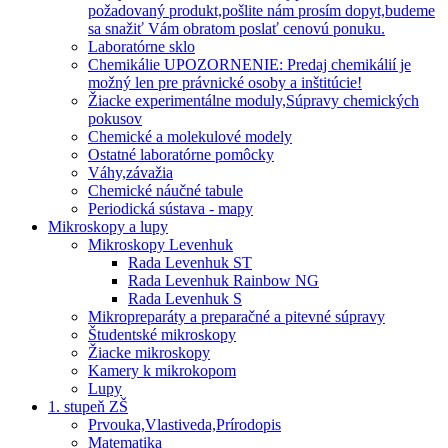
požadovaný produkt,pošlite nám prosím dopyt,budeme
sa snažiť Vám obratom poslať cenovú ponuku.
Laboratórne sklo
Chemikálie UPOZORNENIE: Predaj chemikálií je
možný len pre právnické osoby a inštitúcie!
Žiacke experimentálne moduly,Súpravy chemických
pokusov
Chemické a molekulové modely
Ostatné laboratórne pomôcky
Váhy,závažia
Chemické náučné tabule
Periodická sústava - mapy
Mikroskopy a lupy
Mikroskopy Levenhuk
Rada Levenhuk ST
Rada Levenhuk Rainbow NG
Rada Levenhuk S
Mikropreparáty a preparačné a pitevné súpravy
Študentské mikroskopy
Žiacke mikroskopy
Kamery k mikrokopom
Lupy
1. stupeň ZŠ
Prvouka,Vlastiveda,Prírodopis
Matematika