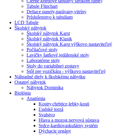
Čierne kriedové tabule(v širokom ráme)
Tabule Flipchart
Deliace panely,parávany,vitríny
Príslušenstvo k tabuliam
LCD Tabule
Školský nábytok
Školský nábytok Karst
Školský nábytok Klasik
Školský nábytok Karst výškovo nastaviteľný
Počítačové stoly
Lavičky šatňové,jedálenské stoly
Laboratórne stoly
Stoly do variabilnej zostavy
Stôl pre vozičkára - výškovo nastaviteľný
Náhradné diely k školskému nábytku
Ostatný nábytok
Nábytok Dominika
Biológia
Anatómia
Kostry,chrbtice,lebky,kosti
Ľudské torzá
Svalstvo
Hlava a mozog,nervová sústava
Srdce,kardiovaskulárny systém
Dýchacie orgány