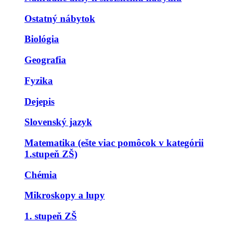
Ostatný nábytok
Biológia
Geografia
Fyzika
Dejepis
Slovenský jazyk
Matematika (ešte viac pomôcok v kategórii
1.stupeň ZŠ)
Chémia
Mikroskopy a lupy
1. stupeň ZŠ