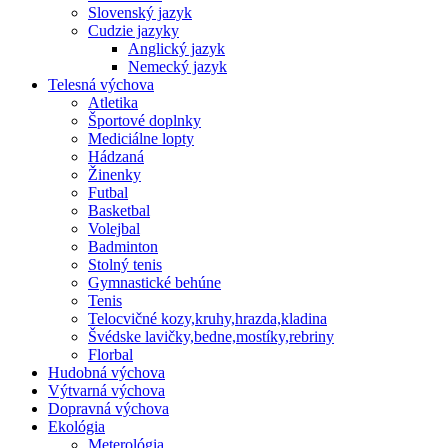
Slovenský jazyk
Cudzie jazyky
Anglický jazyk
Nemecký jazyk
Telesná výchova
Atletika
Športové doplnky
Mediciálne lopty
Hádzaná
Žinenky
Futbal
Basketbal
Volejbal
Badminton
Stolný tenis
Gymnastické behúne
Tenis
Telocvičné kozy,kruhy,hrazda,kladina
Švédske lavičky,bedne,mostíky,rebriny
Florbal
Hudobná výchova
Výtvarná výchova
Dopravná výchova
Ekológia
Meterológia