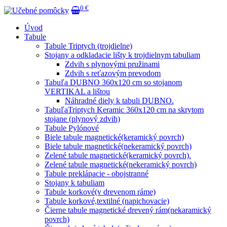
0 €
Úvod
Tabule
Tabule Triptych (trojdielne)
Stojany a odkladacie lišty k trojdielnym tabuliam
Zdvih s plynovými pružinami
Zdvih s reťazovým prevodom
Tabuľa DUBNO 360x120 cm so stojanom
VERTIKAL a lištou
Náhradné diely k tabuli DUBNO.
TabuľaTriptych Keramic 360x120 cm na skrytom
stojane (plynový zdvih)
Tabule Pylónové
Biele tabule magnetické(keramický povrch)
Biele tabule magnetické(nekeramický povrch)
Zelené tabule magnetické(keramický povrch).
Zelené tabule magnetické(nekeramický povrch)
Tabule preklápacie - obojstranné
Stojany k tabuliam
Tabule korkové(v drevenom ráme)
Tabule korkové,textilné (napichovacie)
Čierne tabule magnetické drevený rám(nekaramický
povrch)