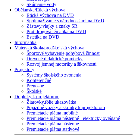
Skúmanie vody
Občianska/Etická výchova
Etická výchova na DVD
Spolunažívanie s národnosťami na DVD
Zástavy,vlajky a znaky SR
Protidrogová tématika na DVD
Estetika na DVD
Informatika
Materská škola/predškolská výchova
Športové vybavenie,pohybová činnosť
Drevené didaktické pomôcky
Rozvoj jemnej motoriky a šikovnosti
Projektory
Systémy školského zvonenia
Konferenčné
Prenosné
Školské
Doplnky k projektorom
Žiarovky,fólie,ukazovátka
Pojazdné vozíky a skrinky k projektorom
Premietacie plátna mobilné
Premietacie plátna nástenné - elektricky ovládané
Premietacie plátna nástenné
Premietacie plátna statívové