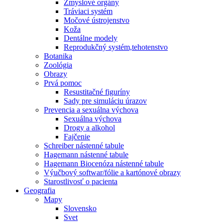
Zmyslové orgány
Tráviaci systém
Močové ústrojenstvo
Koža
Dentálne modely
Reprodukčný systém,tehotenstvo
Botanika
Zoológia
Obrazy
Prvá pomoc
Resustitačné figuríny
Sady pre simuláciu úrazov
Prevencia a sexuálna výchova
Sexuálna výchova
Drogy a alkohol
Fajčenie
Schreiber nástenné tabule
Hagemann nástenné tabule
Hagemann Biocenóza nástenné tabule
Výučbový softwar/fólie a kartónové obrazy
Starostlivosť o pacienta
Geografia
Mapy
Slovensko
Svet