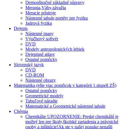
Demonštračné základné súpravy
Merania,Váhy,závažia
Meracie prístroje
Nástenné tabule,portéty pre fyziku
Jadrová fyzika
Dejepis
Nástenné mapy
Výučbový softvér
DVD
Modely antropologických lebiek
Dejepisné atlasy
Ostatné pomôcky
Slovenský jazyk
DVD
CD-ROM
Nástenné obrazy
Matematika (ešte viac pomôcok v kategórii 1.stupeň ZŠ)
Ostatné pomôcky
Geometrické modely
Tabuľové náradie
Matematické a Geometrické nástenné tabule
Chémia
Chemikálie UPOZORNENIE: Predaj chemikálií je
možný len pre školy,školské zariadenia a právnické
osoby a inštitúcie!Ak ste v našej ponuke nenašli