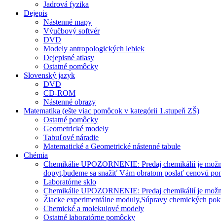
Jadrová fyzika
Dejepis
Nástenné mapy
Výučbový softvér
DVD
Modely antropologických lebiek
Dejepisné atlasy
Ostatné pomôcky
Slovenský jazyk
DVD
CD-ROM
Nástenné obrazy
Matematika (ešte viac pomôcok v kategórii 1.stupeň ZŠ)
Ostatné pomôcky
Geometrické modely
Tabuľové náradie
Matematické a Geometrické nástenné tabule
Chémia
Chemikálie UPOZORNENIE: Predaj chemikálií je možný len
dopyt,budeme sa snažiť Vám obratom poslať cenovú po
Laboratórne sklo
Chemikálie UPOZORNENIE: Predaj chemikálií je možný l
Žiacke experimentálne moduly,Súpravy chemických po
Chemické a molekulové modely
Ostatné laboratórne pomôcky