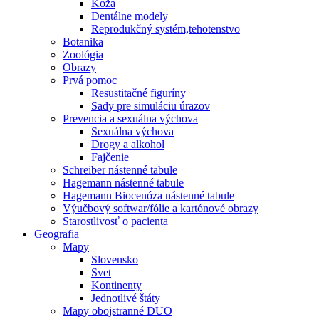
Koža
Dentálne modely
Reprodukčný systém,tehotenstvo
Botanika
Zoológia
Obrazy
Prvá pomoc
Resustitačné figuríny
Sady pre simuláciu úrazov
Prevencia a sexuálna výchova
Sexuálna výchova
Drogy a alkohol
Fajčenie
Schreiber nástenné tabule
Hagemann nástenné tabule
Hagemann Biocenóza nástenné tabule
Výučbový softwar/fólie a kartónové obrazy
Starostlivosť o pacienta
Geografia
Mapy
Slovensko
Svet
Kontinenty
Jednotlivé štáty
Mapy obojstranné DUO