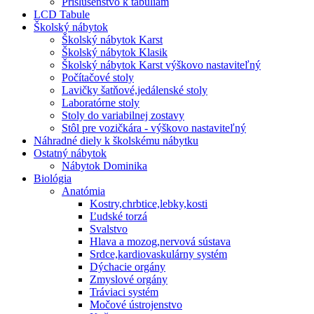
Príslušenstvo k tabuliam
LCD Tabule
Školský nábytok
Školský nábytok Karst
Školský nábytok Klasik
Školský nábytok Karst výškovo nastaviteľný
Počítačové stoly
Lavičky šatňové,jedálenské stoly
Laboratórne stoly
Stoly do variabilnej zostavy
Stôl pre vozičkára - výškovo nastaviteľný
Náhradné diely k školskému nábytku
Ostatný nábytok
Nábytok Dominika
Biológia
Anatómia
Kostry,chrbtice,lebky,kosti
Ľudské torzá
Svalstvo
Hlava a mozog,nervová sústava
Srdce,kardiovaskulárny systém
Dýchacie orgány
Zmyslové orgány
Tráviaci systém
Močové ústrojenstvo