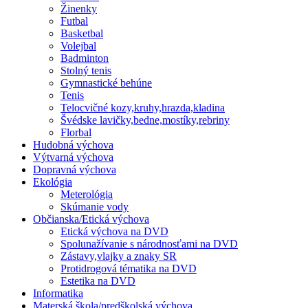
Žinenky
Futbal
Basketbal
Volejbal
Badminton
Stolný tenis
Gymnastické behúne
Tenis
Telocvičné kozy,kruhy,hrazda,kladina
Švédske lavičky,bedne,mostíky,rebriny
Florbal
Hudobná výchova
Výtvarná výchova
Dopravná výchova
Ekológia
Meterológia
Skúmanie vody
Občianska/Etická výchova
Etická výchova na DVD
Spolunažívanie s národnosťami na DVD
Zástavy,vlajky a znaky SR
Protidrogová tématika na DVD
Estetika na DVD
Informatika
Materská škola/predškolská výchova