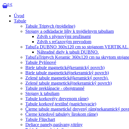
0 €
Úvod
Tabule
Tabule Triptych (trojdielne)
Stojany a odkladacie lišty k trojdielnym tabuliam
Zdvih s plynovými pružinami
Zdvih s reťazovým prevodom
Tabuľa DUBNO 360x120 cm so stojanom VERTIKAL a 
Náhradné diely k tabuli DUBNO.
TabuľaTriptych Keramic 360x120 cm na skrytom stojane
Tabule Pylónové
Biele tabule magnetické(keramický povrch)
Biele tabule magnetické(nekeramický povrch)
Zelené tabule magnetické(keramický povrch).
Zelené tabule magnetické(nekeramický povrch)
Tabule preklápacie - obojstranné
Stojany k tabuliam
Tabule korkové(v drevenom ráme)
Tabule korkové,textilné (napichovacie)
Čierne tabule magnetické drevený rám(nekaramický pov
Čierne kriedové tabule(v širokom ráme)
Tabule Flipchart
Deliace panely,parávany,vitríny