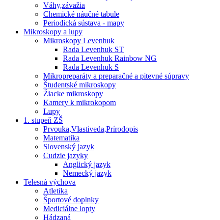
Váhy,závažia
Chemické náučné tabule
Periodická sústava - mapy
Mikroskopy a lupy
Mikroskopy Levenhuk
Rada Levenhuk ST
Rada Levenhuk Rainbow NG
Rada Levenhuk S
Mikropreparáty a preparačné a pitevné súpravy
Študentské mikroskopy
Žiacke mikroskopy
Kamery k mikrokopom
Lupy
1. stupeň ZŠ
Prvouka,Vlastiveda,Prírodopis
Matematika
Slovenský jazyk
Cudzie jazyky
Anglický jazyk
Nemecký jazyk
Telesná výchova
Atletika
Športové doplnky
Mediciálne lopty
Hádzaná