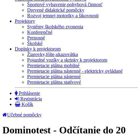
Športové vybavenie,pohybová činnosť
Drevené didaktické pomôcky
Rozvoj jemnej motoriky a šikovnosti
Projektory
Systémy školského zvonenia
Konferenčné
Prenosné
Školské
Doplnky k projektorom
Žiarovky,fólie,ukazovátka
Pojazdné vozíky a skrinky k projektorom
Premietacie plátna mobilné
Premietacie plátna nástenné - elektricky ovládané
Premietacie plátna nástenné
Premietacie plátna statívové
Prihlásenie
Registrácia
Košík
Učebné pomôcky
Dominotest - Odčítanie do 20