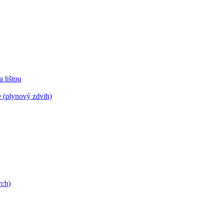
lištou
 (plynový zdvih)
rch)