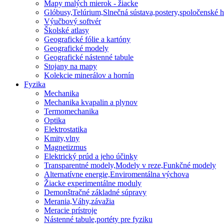
Mapy malých mierok - žiacke
Glóbusy,Telúrium,Slnečná sústava,postery,spoločenské h
Výučbový softvér
Školské atlasy
Geografické fólie a kartóny
Geografické modely
Geografické nástenné tabule
Stojany na mapy
Kolekcie minerálov a hornín
Fyzika
Mechanika
Mechanika kvapalin a plynov
Termomechanika
Optika
Elektrostatika
Kmity,vlny
Magnetizmus
Elektrický prúd a jeho účinky
Transparentné modely,Modely v reze,Funkčné modely
Alternatívne energie,Enviromentálna výchova
Žiacke experimentálne moduly
Demonštračné základné súpravy
Merania,Váhy,závažia
Meracie prístroje
Nástenné tabule,portéty pre fyziku