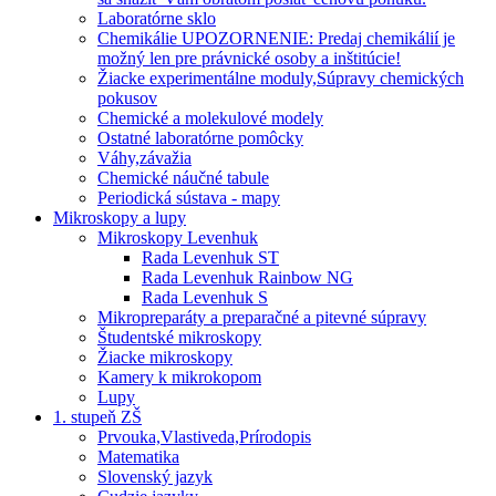
Laboratórne sklo
Chemikálie UPOZORNENIE: Predaj chemikálií je
možný len pre právnické osoby a inštitúcie!
Žiacke experimentálne moduly,Súpravy chemických
pokusov
Chemické a molekulové modely
Ostatné laboratórne pomôcky
Váhy,závažia
Chemické náučné tabule
Periodická sústava - mapy
Mikroskopy a lupy
Mikroskopy Levenhuk
Rada Levenhuk ST
Rada Levenhuk Rainbow NG
Rada Levenhuk S
Mikropreparáty a preparačné a pitevné súpravy
Študentské mikroskopy
Žiacke mikroskopy
Kamery k mikrokopom
Lupy
1. stupeň ZŠ
Prvouka,Vlastiveda,Prírodopis
Matematika
Slovenský jazyk