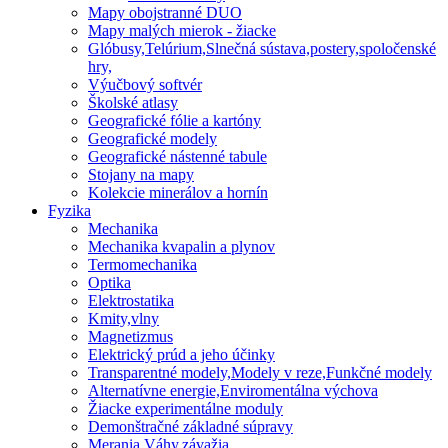
Mapy obojstranné DUO
Mapy malých mierok - žiacke
Glóbusy,Telúrium,Slnečná sústava,postery,spoločenské
hry,
Výučbový softvér
Školské atlasy
Geografické fólie a kartóny
Geografické modely
Geografické nástenné tabule
Stojany na mapy
Kolekcie minerálov a hornín
Fyzika
Mechanika
Mechanika kvapalin a plynov
Termomechanika
Optika
Elektrostatika
Kmity,vlny
Magnetizmus
Elektrický prúd a jeho účinky
Transparentné modely,Modely v reze,Funkčné modely
Alternatívne energie,Enviromentálna výchova
Žiacke experimentálne moduly
Demonštračné základné súpravy
Merania,Váhy,závažia