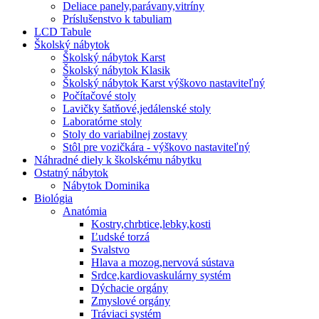
Deliace panely,parávany,vitríny
Príslušenstvo k tabuliam
LCD Tabule
Školský nábytok
Školský nábytok Karst
Školský nábytok Klasik
Školský nábytok Karst výškovo nastaviteľný
Počítačové stoly
Lavičky šatňové,jedálenské stoly
Laboratórne stoly
Stoly do variabilnej zostavy
Stôl pre vozičkára - výškovo nastaviteľný
Náhradné diely k školskému nábytku
Ostatný nábytok
Nábytok Dominika
Biológia
Anatómia
Kostry,chrbtice,lebky,kosti
Ľudské torzá
Svalstvo
Hlava a mozog,nervová sústava
Srdce,kardiovaskulárny systém
Dýchacie orgány
Zmyslové orgány
Tráviaci systém