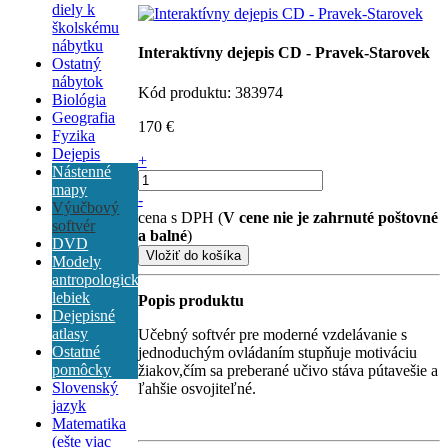
diely k
školskému
nábytku
Interaktívny dejepis CD - Pravek-Starovek
Ostatný
nábytok
Kód produktu: 383974
Biológia
Geografia
170 €
Fyzika
Dejepis
+
Nástenné
mapy
-
Výučbový
cena s DPH (
V cene nie je zahrnuté poštovné
softvér
a balné
)
DVD
Modely
antropologických
lebiek
Popis produktu
Dejepisné
atlasy
Učebný softvér pre moderné vzdelávanie s
Ostatné
jednoduchým ovládaním stupňuje motiváciu
pomôcky
žiakov,čím sa preberané učivo stáva pútavešie a
Slovenský
ľahšie osvojiteľné.
jazyk
Matematika
(ešte viac