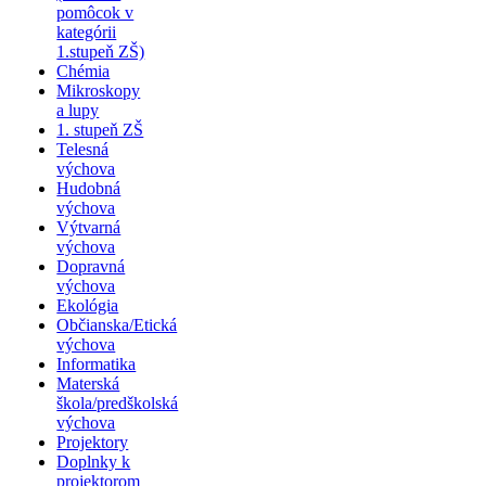
pomôcok v
kategórii
1.stupeň ZŠ)
Chémia
Mikroskopy
a lupy
1. stupeň ZŠ
Telesná
výchova
Hudobná
výchova
Výtvarná
výchova
Dopravná
výchova
Ekológia
Občianska/Etická
výchova
Informatika
Materská
škola/predškolská
výchova
Projektory
Doplnky k
projektorom