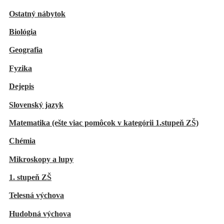
Ostatný nábytok
Biológia
Geografia
Fyzika
Dejepis
Slovenský jazyk
Matematika (ešte viac pomôcok v kategórii 1.stupeň ZŠ)
Chémia
Mikroskopy a lupy
1. stupeň ZŠ
Telesná výchova
Hudobná výchova