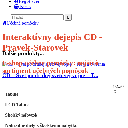
Registrácia
Košík
Učebné pomôcky
Interaktívny dejepis CD -
Pravek-Starovek
Ďalšie produkty...
E-shop učebné pomôcky: najširší
sortiment učebných pomôcok
CD – Svet po druhej svetovej vojne – T...
E-shop
92.20
€
Tabule
LCD Tabule
Školský nábytok
Náhradné diely k školskému nábytku