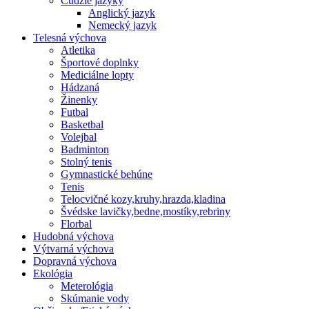
Cudzie jazyky
Anglický jazyk
Nemecký jazyk
Telesná výchova
Atletika
Športové doplnky
Mediciálne lopty
Hádzaná
Žinenky
Futbal
Basketbal
Volejbal
Badminton
Stolný tenis
Gymnastické behúne
Tenis
Telocvičné kozy,kruhy,hrazda,kladina
Švédske lavičky,bedne,mostíky,rebriny
Florbal
Hudobná výchova
Výtvarná výchova
Dopravná výchova
Ekológia
Meterológia
Skúmanie vody