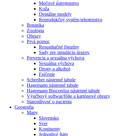
Močové ústrojenstvo
Koža
Dentálne modely
Reprodukčný systém,tehotenstvo
Botanika
Zoológia
Obrazy
Prvá pomoc
Resustitačné figuríny
Sady pre simuláciu úrazov
Prevencia a sexuálna výchova
Sexuálna výchova
Drogy a alkohol
Fajčenie
Schreiber nástenné tabule
Hagemann nástenné tabule
Hagemann Biocenóza nástenné tabule
Výučbový softwar/fólie a kartónové obrazy
Starostlivosť o pacienta
Geografia
Mapy
Slovensko
Svet
Kontinenty
Jednotlivé štáty