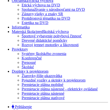
Občianska/Etická výchova
Etická výchova na DVD
Spolunažívanie s národnosťami na DVD
Zástavy,vlajky a znaky SR
Protidrogová tématika na DVD
Estetika na DVD
Informatika
Materská škola/predškolská výchova
Športové vybavenie,pohybová činnosť
Drevené didaktické pomôcky
Rozvoj jemnej motoriky a šikovnosti
Projektory
Systémy školského zvonenia
Konferenčné
Prenosné
Školské
Doplnky k projektorom
Žiarovky,fólie,ukazovátka
Pojazdné vozíky a skrinky k projektorom
Premietacie plátna mobilné
Premietacie plátna nástenné - elektricky ovládané
Premietacie plátna nástenné
Premietacie plátna statívové
Prihlásenie