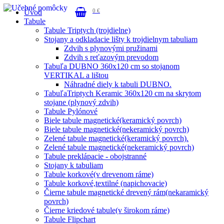
0 €
Úvod
Tabule
Tabule Triptych (trojdielne)
Stojany a odkladacie lišty k trojdielnym tabuliam
Zdvih s plynovými pružinami
Zdvih s reťazovým prevodom
Tabuľa DUBNO 360x120 cm so stojanom
VERTIKAL a lištou
Náhradné diely k tabuli DUBNO.
TabuľaTriptych Keramic 360x120 cm na skrytom
stojane (plynový zdvih)
Tabule Pylónové
Biele tabule magnetické(keramický povrch)
Biele tabule magnetické(nekeramický povrch)
Zelené tabule magnetické(keramický povrch).
Zelené tabule magnetické(nekeramický povrch)
Tabule preklápacie - obojstranné
Stojany k tabuliam
Tabule korkové(v drevenom ráme)
Tabule korkové,textilné (napichovacie)
Čierne tabule magnetické drevený rám(nekaramický
povrch)
Čierne kriedové tabule(v širokom ráme)
Tabule Flipchart