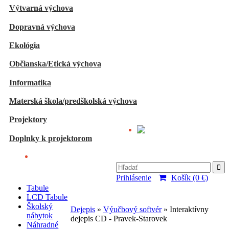
Výtvarná výchova
Dopravná výchova
Ekológia
Občianska/Etická výchova
Informatika
Materská škola/predškolská výchova
Projektory
Doplnky k projektorom
O nás
Kontakty
Prihlásenie
Košík (0 €)
Tabule
LCD Tabule
Školský
Dejepis
»
Výučbový softvér
» Interaktívny
nábytok
dejepis CD - Pravek-Starovek
Náhradné