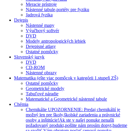
Meracie prístroje
Nástenné tabule,portéty pre fyziku
Jadrová fyzika
Dejepis
Nástenné mapy
Výučbový softvér
DVD
Modely antropologických lebiek
Dejepisné atlasy
Ostatné pomôcky
Slovenský jazyk
DVD
CD-ROM
Nástenné obrazy
Matematika (ešte viac pomôcok v kategórii 1.stupeň ZŠ)
Ostatné pomôcky
Geometrické modely
Tabuľové náradie
Matematické a Geometrické nástenné tabule
Chémia
Chemikálie UPOZORNENIE: Predaj chemikálií je
možný len pre školy,školské zariadenia a právnické
osoby a inštitúcie!Ak ste v našej ponuke nenašli
požadovaný produkt,pošlite nám prosím dopyt,budeme
sa snažiť Vám obratom poslať cenovú ponuku.