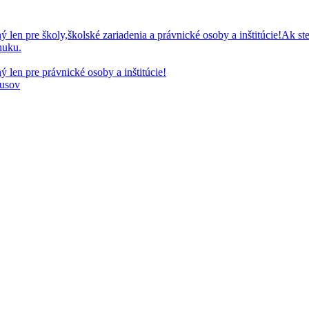
 pre školy,školské zariadenia a právnické osoby a inštitúcie!Ak ste
nuku.
en pre právnické osoby a inštitúcie!
kusov