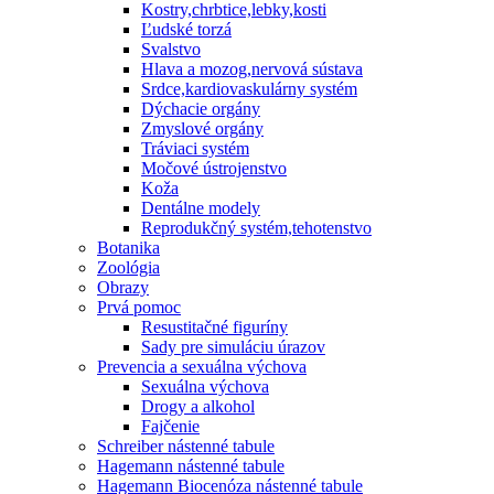
Kostry,chrbtice,lebky,kosti
Ľudské torzá
Svalstvo
Hlava a mozog,nervová sústava
Srdce,kardiovaskulárny systém
Dýchacie orgány
Zmyslové orgány
Tráviaci systém
Močové ústrojenstvo
Koža
Dentálne modely
Reprodukčný systém,tehotenstvo
Botanika
Zoológia
Obrazy
Prvá pomoc
Resustitačné figuríny
Sady pre simuláciu úrazov
Prevencia a sexuálna výchova
Sexuálna výchova
Drogy a alkohol
Fajčenie
Schreiber nástenné tabule
Hagemann nástenné tabule
Hagemann Biocenóza nástenné tabule