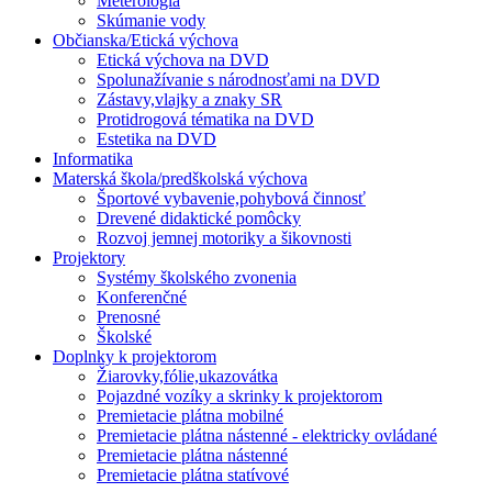
Meterológia
Skúmanie vody
Občianska/Etická výchova
Etická výchova na DVD
Spolunažívanie s národnosťami na DVD
Zástavy,vlajky a znaky SR
Protidrogová tématika na DVD
Estetika na DVD
Informatika
Materská škola/predškolská výchova
Športové vybavenie,pohybová činnosť
Drevené didaktické pomôcky
Rozvoj jemnej motoriky a šikovnosti
Projektory
Systémy školského zvonenia
Konferenčné
Prenosné
Školské
Doplnky k projektorom
Žiarovky,fólie,ukazovátka
Pojazdné vozíky a skrinky k projektorom
Premietacie plátna mobilné
Premietacie plátna nástenné - elektricky ovládané
Premietacie plátna nástenné
Premietacie plátna statívové