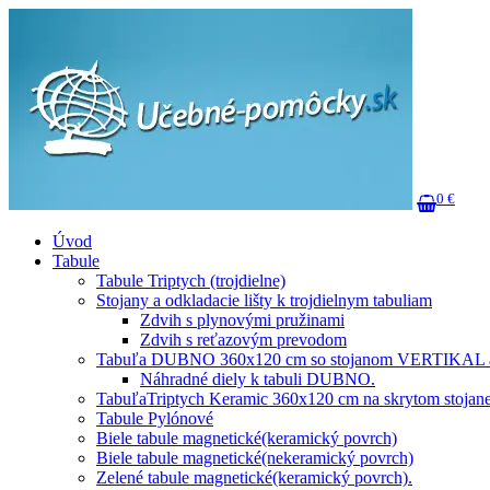
0 €
Úvod
Tabule
Tabule Triptych (trojdielne)
Stojany a odkladacie lišty k trojdielnym tabuliam
Zdvih s plynovými pružinami
Zdvih s reťazovým prevodom
Tabuľa DUBNO 360x120 cm so stojanom VERTIKAL a 
Náhradné diely k tabuli DUBNO.
TabuľaTriptych Keramic 360x120 cm na skrytom stojane
Tabule Pylónové
Biele tabule magnetické(keramický povrch)
Biele tabule magnetické(nekeramický povrch)
Zelené tabule magnetické(keramický povrch).