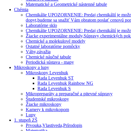
Matematické a Geometrické nástenné tabule
Chémia
Chemikálie UPOZORNENIE: Predaj chemikálií je možný len
dopyt,budeme sa snažiť Vám obratom poslať cenovú po
Laboratórne sklo
Chemikálie UPOZORNENIE: Predaj chemikálií je možný l
Žiacke experimentálne moduly,Súpravy chemických po
Chemické a molekulové modely
Ostatné laboratórne pomôcky
Váhy,závažia
Chemické náučné tabule
Periodická sústava - mapy
Mikroskopy a lupy
Mikroskopy Levenhuk
Rada Levenhuk ST
Rada Levenhuk Rainbow NG
Rada Levenhuk S
Mikropreparáty a preparačné a pitevné súpravy
Študentské mikroskopy
Žiacke mikroskopy
Kamery k mikrokopom
Lupy
1. stupeň ZŠ
Prvouka,Vlastiveda,Prírodopis
Matematika