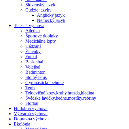
Slovenský jazyk
Cudzie jazyky
Anglický jazyk
Nemecký jazyk
Telesná výchova
Atletika
Športové doplnky
Mediciálne lopty
Hádzaná
Žinenky
Futbal
Basketbal
Volejbal
Badminton
Stolný tenis
Gymnastické behúne
Tenis
Telocvičné kozy,kruhy,hrazda,kladina
Švédske lavičky,bedne,mostíky,rebriny
Florbal
Hudobná výchova
Výtvarná výchova
Dopravná výchova
Ekológia