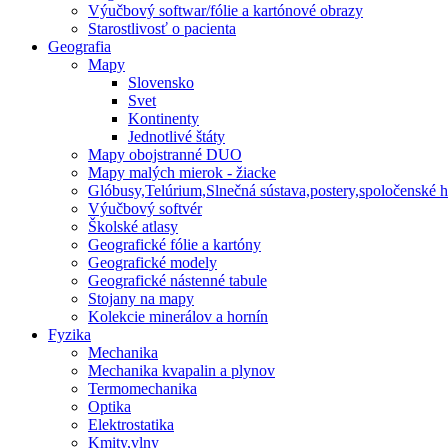
Výučbový softwar/fólie a kartónové obrazy
Starostlivosť o pacienta
Geografia
Mapy
Slovensko
Svet
Kontinenty
Jednotlivé štáty
Mapy obojstranné DUO
Mapy malých mierok - žiacke
Glóbusy,Telúrium,Slnečná sústava,postery,spoločenské h
Výučbový softvér
Školské atlasy
Geografické fólie a kartóny
Geografické modely
Geografické nástenné tabule
Stojany na mapy
Kolekcie minerálov a hornín
Fyzika
Mechanika
Mechanika kvapalin a plynov
Termomechanika
Optika
Elektrostatika
Kmity,vlny