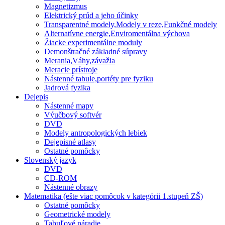
Magnetizmus
Elektrický prúd a jeho účinky
Transparentné modely,Modely v reze,Funkčné modely
Alternatívne energie,Enviromentálna výchova
Žiacke experimentálne moduly
Demonštračné základné súpravy
Merania,Váhy,závažia
Meracie prístroje
Nástenné tabule,portéty pre fyziku
Jadrová fyzika
Dejepis
Nástenné mapy
Výučbový softvér
DVD
Modely antropologických lebiek
Dejepisné atlasy
Ostatné pomôcky
Slovenský jazyk
DVD
CD-ROM
Nástenné obrazy
Matematika (ešte viac pomôcok v kategórii 1.stupeň ZŠ)
Ostatné pomôcky
Geometrické modely
Tabuľové náradie