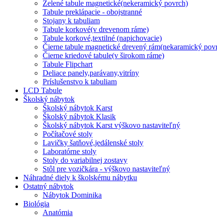
Zelené tabule magnetické(nekeramický povrch)
Tabule preklápacie - obojstranné
Stojany k tabuliam
Tabule korkové(v drevenom ráme)
Tabule korkové,textilné (napichovacie)
Čierne tabule magnetické drevený rám(nekaramický pov
Čierne kriedové tabule(v širokom ráme)
Tabule Flipchart
Deliace panely,parávany,vitríny
Príslušenstvo k tabuliam
LCD Tabule
Školský nábytok
Školský nábytok Karst
Školský nábytok Klasik
Školský nábytok Karst výškovo nastaviteľný
Počítačové stoly
Lavičky šatňové,jedálenské stoly
Laboratórne stoly
Stoly do variabilnej zostavy
Stôl pre vozičkára - výškovo nastaviteľný
Náhradné diely k školskému nábytku
Ostatný nábytok
Nábytok Dominika
Biológia
Anatómia