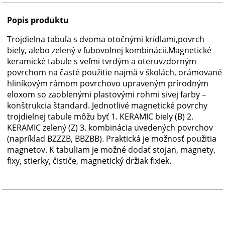
Popis produktu
Trojdielna tabuľa s dvoma otočnými krídlami,povrch
biely, alebo zelený v ľubovolnej kombinácii.Magnetické
keramické tabule s veľmi tvrdým a oteruvzdorným
povrchom na časté použitie najmä v školách, orámované
hliníkovým rámom povrchovo upraveným prírodným
eloxom so zaoblenými plastovými rohmi sivej farby –
konštrukcia štandard. Jednotlivé magnetické povrchy
trojdielnej tabule môžu byť 1. KERAMIC biely (B) 2.
KERAMIC zelený (Z) 3. kombinácia uvedených povrchov
(napríklad BZZZB, BBZBB). Praktická je možnosť použitia
magnetov. K tabuliam je možné dodať stojan, magnety,
fixy, stierky, čističe, magnetický držiak fixiek.