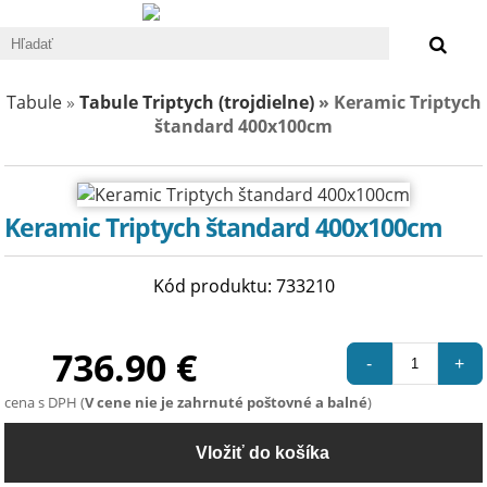
0 €
Tabule
»
Tabule Triptych (trojdielne)
» Keramic Triptych
štandard 400x100cm
Keramic Triptych štandard 400x100cm
Kód produktu: 733210
736.90 €
-
+
cena s DPH (
V cene nie je zahrnuté poštovné a balné
)