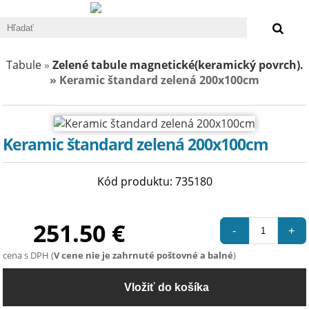
0 €
Tabule
»
Zelené tabule magnetické(keramický povrch).
» Keramic štandard zelená 200x100cm
Keramic štandard zelená 200x100cm
Kód produktu: 735180
251.50 €
-
+
cena s DPH (
V cene nie je zahrnuté poštovné a balné
)