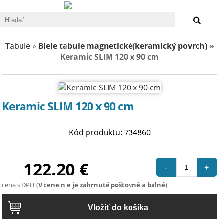
0 €
Tabule
»
Biele tabule magnetické(keramický povrch)
»
Keramic SLIM 120 x 90 cm
Keramic SLIM 120 x 90 cm
Kód produktu: 734860
122.20 €
-
+
cena s DPH (
V cene nie je zahrnuté poštovné a balné
)