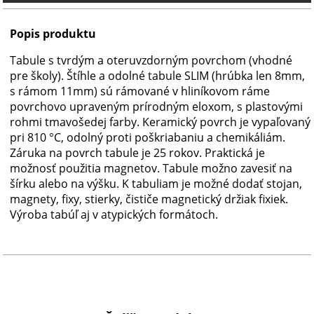
Popis produktu
Tabule s tvrdým a oteruvzdorným povrchom (vhodné
pre školy). Štíhle a odolné tabule SLIM (hrúbka len 8mm,
s rámom 11mm) sú rámované v hliníkovom ráme
povrchovo upraveným prírodným eloxom, s plastovými
rohmi tmavošedej farby. Keramický povrch je vypaľovaný
pri 810 °C, odolný proti poškriabaniu a chemikáliám.
Záruka na povrch tabule je 25 rokov. Praktická je
možnosť použitia magnetov. Tabule možno zavesiť na
šírku alebo na výšku. K tabuliam je možné dodať stojan,
magnety, fixy, stierky, čističe magnetický držiak fixiek.
Výroba tabúľ aj v atypických formátoch.