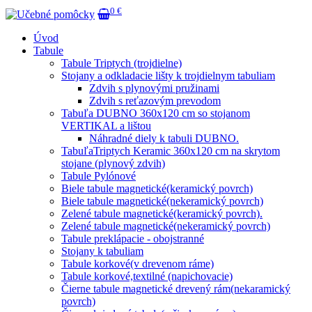
0 €
Úvod
Tabule
Tabule Triptych (trojdielne)
Stojany a odkladacie lišty k trojdielnym tabuliam
Zdvih s plynovými pružinami
Zdvih s reťazovým prevodom
Tabuľa DUBNO 360x120 cm so stojanom
VERTIKAL a lištou
Náhradné diely k tabuli DUBNO.
TabuľaTriptych Keramic 360x120 cm na skrytom
stojane (plynový zdvih)
Tabule Pylónové
Biele tabule magnetické(keramický povrch)
Biele tabule magnetické(nekeramický povrch)
Zelené tabule magnetické(keramický povrch).
Zelené tabule magnetické(nekeramický povrch)
Tabule preklápacie - obojstranné
Stojany k tabuliam
Tabule korkové(v drevenom ráme)
Tabule korkové,textilné (napichovacie)
Čierne tabule magnetické drevený rám(nekaramický
povrch)