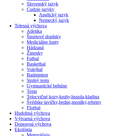
Slovenský jazyk
Cudzie jazyky
Anglický jazyk
Nemecký jazyk
Telesná výchova
Atletika
Športové doplnky
Mediciálne lopty
Hádzaná
Žinenky
Futbal
Basketbal
Volejbal
Badminton
Stolný tenis
Gymnastické behúne
Tenis
Telocvičné kozy,kruhy,hrazda,kladina
Švédske lavičky,bedne,mostíky,rebriny
Florbal
Hudobná výchova
Výtvarná výchova
Dopravná výchova
Ekológia
Meterológia