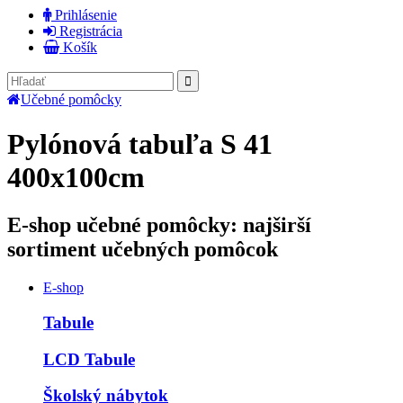
Prihlásenie
Registrácia
Košík
Učebné pomôcky
Pylónová tabuľa S 41
400x100cm
E-shop učebné pomôcky: najširší
sortiment učebných pomôcok
E-shop
Tabule
LCD Tabule
Školský nábytok