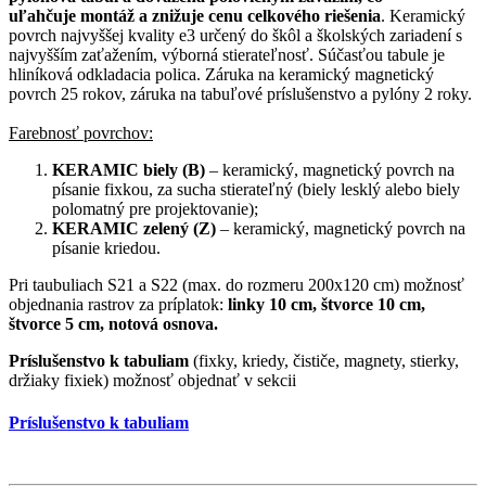
uľahčuje montáž a znižuje cenu celkového riešenia
. Keramický
povrch najvyššej kvality e3 určený do škôl a školských zariadení s
najvyšším zaťažením, výborná stierateľnosť. Súčasťou tabule je
hliníková odkladacia polica. Záruka na keramický magnetický
povrch 25 rokov, záruka na tabuľové príslušenstvo a pylóny 2 roky.
Farebnosť povrchov:
KERAMIC biely (B)
– keramický, magnetický povrch na
písanie fixkou, za sucha stierateľný (biely lesklý alebo biely
polomatný pre projektovanie);
KERAMIC zelený (Z)
– keramický, magnetický povrch na
písanie kriedou.
Pri taubuliach S21 a S22 (max. do rozmeru 200x120 cm) možnosť
objednania rastrov za príplatok:
linky 10 cm, štvorce 10 cm,
štvorce 5 cm, notová osnova.
Príslušenstvo k tabuliam
(fixky, kriedy, čističe, magnety, stierky,
držiaky fixiek) možnosť objednať v sekcii
Príslušenstvo k tabuliam