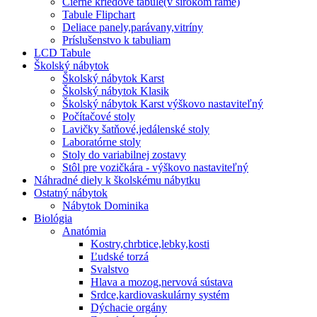
Čierne kriedové tabule(v širokom ráme)
Tabule Flipchart
Deliace panely,parávany,vitríny
Príslušenstvo k tabuliam
LCD Tabule
Školský nábytok
Školský nábytok Karst
Školský nábytok Klasik
Školský nábytok Karst výškovo nastaviteľný
Počítačové stoly
Lavičky šatňové,jedálenské stoly
Laboratórne stoly
Stoly do variabilnej zostavy
Stôl pre vozičkára - výškovo nastaviteľný
Náhradné diely k školskému nábytku
Ostatný nábytok
Nábytok Dominika
Biológia
Anatómia
Kostry,chrbtice,lebky,kosti
Ľudské torzá
Svalstvo
Hlava a mozog,nervová sústava
Srdce,kardiovaskulárny systém
Dýchacie orgány