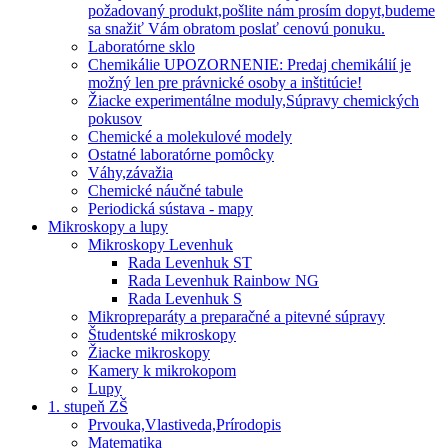
požadovaný produkt,pošlite nám prosím dopyt,budeme
sa snažiť Vám obratom poslať cenovú ponuku.
Laboratórne sklo
Chemikálie UPOZORNENIE: Predaj chemikálií je
možný len pre právnické osoby a inštitúcie!
Žiacke experimentálne moduly,Súpravy chemických
pokusov
Chemické a molekulové modely
Ostatné laboratórne pomôcky
Váhy,závažia
Chemické náučné tabule
Periodická sústava - mapy
Mikroskopy a lupy
Mikroskopy Levenhuk
Rada Levenhuk ST
Rada Levenhuk Rainbow NG
Rada Levenhuk S
Mikropreparáty a preparačné a pitevné súpravy
Študentské mikroskopy
Žiacke mikroskopy
Kamery k mikrokopom
Lupy
1. stupeň ZŠ
Prvouka,Vlastiveda,Prírodopis
Matematika