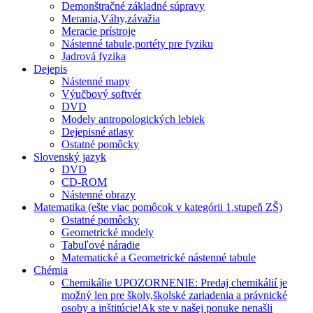
Demonštračné základné súpravy
Merania,Váhy,závažia
Meracie prístroje
Nástenné tabule,portéty pre fyziku
Jadrová fyzika
Dejepis
Nástenné mapy
Výučbový softvér
DVD
Modely antropologických lebiek
Dejepisné atlasy
Ostatné pomôcky
Slovenský jazyk
DVD
CD-ROM
Nástenné obrazy
Matematika (ešte viac pomôcok v kategórii 1.stupeň ZŠ)
Ostatné pomôcky
Geometrické modely
Tabuľové náradie
Matematické a Geometrické nástenné tabule
Chémia
Chemikálie UPOZORNENIE: Predaj chemikálií je
možný len pre školy,školské zariadenia a právnické
osoby a inštitúcie!Ak ste v našej ponuke nenašli