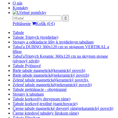
O nás
Kontakty
Prihlásenie
Košík (0 €)
Tabule
Tabule Triptych (trojdielne)
Stojany a odkladacie lišty k trojdielnym tabuliam
Tabuľa DUBNO 360x120 cm so stojanom VERTIKAL a
lištou
TabuľaTriptych Keramic 360x120 cm na skrytom stojane
(plynový zdvih)
Tabule Pylónové
Biele tabule magnetické(keramický povrch)
Biele tabule magnetické(nekeramický povrch)
Zelené tabule magnetické(keramický povrch).
Zelené tabule magnetické(nekeramický povrch)
Tabule preklápacie - obojstranné
Stojany k tabuliam
Tabule korkové(v drevenom ráme)
Tabule korkové,textilné (napichovacie)
Čierne tabule magnetické drevený rám(nekaramický povrch)
Čierne kriedové tabule(v širokom ráme)
Tabule Flipchart