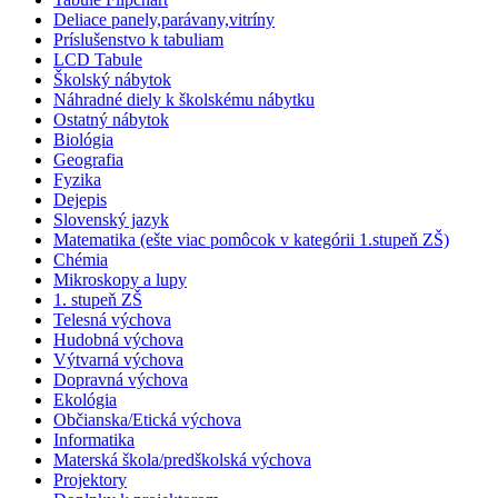
Deliace panely,parávany,vitríny
Príslušenstvo k tabuliam
LCD Tabule
Školský nábytok
Náhradné diely k školskému nábytku
Ostatný nábytok
Biológia
Geografia
Fyzika
Dejepis
Slovenský jazyk
Matematika (ešte viac pomôcok v kategórii 1.stupeň ZŠ)
Chémia
Mikroskopy a lupy
1. stupeň ZŠ
Telesná výchova
Hudobná výchova
Výtvarná výchova
Dopravná výchova
Ekológia
Občianska/Etická výchova
Informatika
Materská škola/predškolská výchova
Projektory