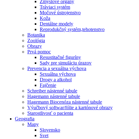
Zmyslové orgány
Tráviaci systém
Močové ústrojenstvo
Koža
Dentálne modely
Reprodukčný systém,tehotenstvo
Botanika
Zoológia
Obrazy
Prvá pomoc
Resustitačné figuríny
Sady pre simuláciu úrazov
Prevencia a sexuálna výchova
Sexuálna výchova
Drogy a alkohol
Fajčenie
Schreiber nástenné tabule
Hagemann nástenné tabule
Hagemann Biocenóza nástenné tabule
Výučbový softwar/fólie a kartónové obrazy
Starostlivosť o pacienta
Geografia
Mapy
Slovensko
Svet