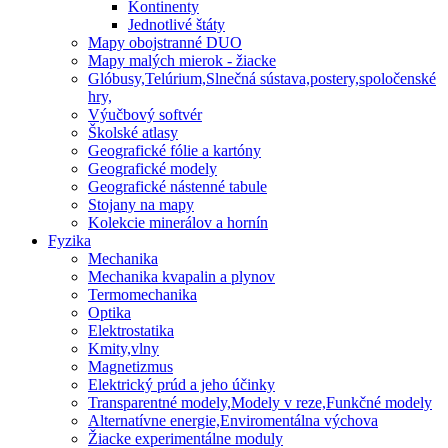
Kontinenty
Jednotlivé štáty
Mapy obojstranné DUO
Mapy malých mierok - žiacke
Glóbusy,Telúrium,Slnečná sústava,postery,spoločenské
hry,
Výučbový softvér
Školské atlasy
Geografické fólie a kartóny
Geografické modely
Geografické nástenné tabule
Stojany na mapy
Kolekcie minerálov a hornín
Fyzika
Mechanika
Mechanika kvapalin a plynov
Termomechanika
Optika
Elektrostatika
Kmity,vlny
Magnetizmus
Elektrický prúd a jeho účinky
Transparentné modely,Modely v reze,Funkčné modely
Alternatívne energie,Enviromentálna výchova
Žiacke experimentálne moduly