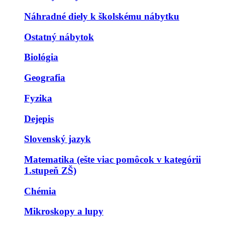
Náhradné diely k školskému nábytku
Ostatný nábytok
Biológia
Geografia
Fyzika
Dejepis
Slovenský jazyk
Matematika (ešte viac pomôcok v kategórii
1.stupeň ZŠ)
Chémia
Mikroskopy a lupy