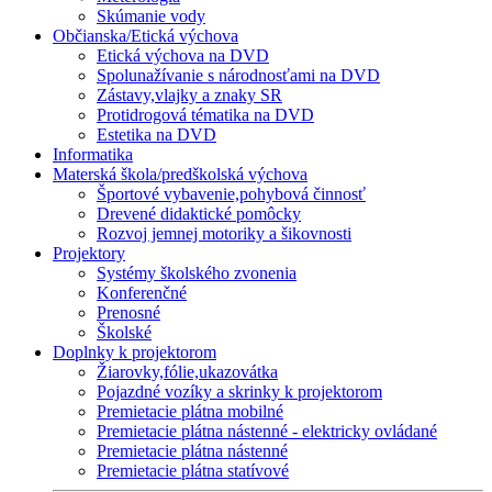
Skúmanie vody
Občianska/Etická výchova
Etická výchova na DVD
Spolunažívanie s národnosťami na DVD
Zástavy,vlajky a znaky SR
Protidrogová tématika na DVD
Estetika na DVD
Informatika
Materská škola/predškolská výchova
Športové vybavenie,pohybová činnosť
Drevené didaktické pomôcky
Rozvoj jemnej motoriky a šikovnosti
Projektory
Systémy školského zvonenia
Konferenčné
Prenosné
Školské
Doplnky k projektorom
Žiarovky,fólie,ukazovátka
Pojazdné vozíky a skrinky k projektorom
Premietacie plátna mobilné
Premietacie plátna nástenné - elektricky ovládané
Premietacie plátna nástenné
Premietacie plátna statívové