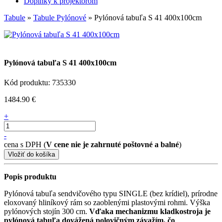
Doplnky k projektorom
Tabule
»
Tabule Pylónové
» Pylónová tabuľa S 41 400x100cm
Pylónová tabuľa S 41 400x100cm
Kód produktu: 735330
1484.90 €
+
-
cena s DPH (
V cene nie je zahrnuté poštovné a balné
)
Popis produktu
Pylónová tabuľa sendvičového typu SINGLE (bez krídiel), prírodne
eloxovaný hliníkový rám so zaoblenými plastovými rohmi. Výška
pylónových stojín 300 cm.
Vďaka mechanizmu kladkostroja je
pylónová tabuľa dovážená polovičným závažím, čo