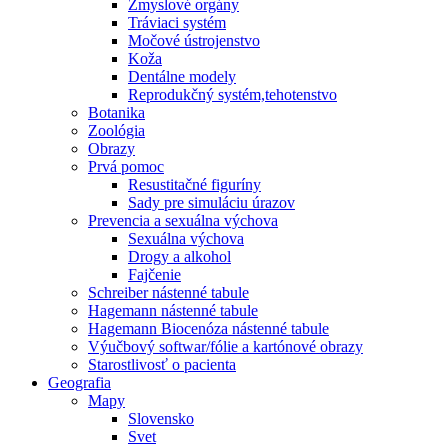
Zmyslové orgány
Tráviaci systém
Močové ústrojenstvo
Koža
Dentálne modely
Reprodukčný systém,tehotenstvo
Botanika
Zoológia
Obrazy
Prvá pomoc
Resustitačné figuríny
Sady pre simuláciu úrazov
Prevencia a sexuálna výchova
Sexuálna výchova
Drogy a alkohol
Fajčenie
Schreiber nástenné tabule
Hagemann nástenné tabule
Hagemann Biocenóza nástenné tabule
Výučbový softwar/fólie a kartónové obrazy
Starostlivosť o pacienta
Geografia
Mapy
Slovensko
Svet