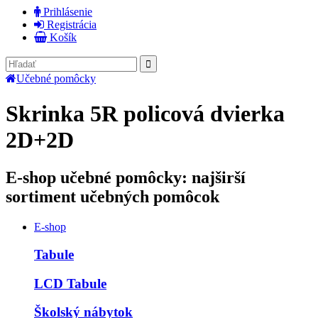
Prihlásenie
Registrácia
Košík
Učebné pomôcky
Skrinka 5R policová dvierka
2D+2D
E-shop učebné pomôcky: najširší
sortiment učebných pomôcok
E-shop
Tabule
LCD Tabule
Školský nábytok