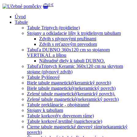
0 €
Úvod
Tabule
Tabule Triptych (trojdielne)
Stojany a odkladacie lišty k trojdielnym tabuliam
Zdvih s plynovými pružinami
Zdvih s reťazovým prevodom
Tabuľa DUBNO 360x120 cm so stojanom
VERTIKAL a lištou
Náhradné diely k tabuli DUBNO.
TabuľaTriptych Keramic 360x120 cm na skrytom
stojane (plynový zdvih)
Tabule Pylónové
Biele tabule magnetické(keramický povrch)
Biele tabule magnetické(nekeramický povrch)
Zelené tabule magnetické(keramický povrch).
Zelené tabule magnetické(nekeramický povrch)
Tabule preklápacie - obojstranné
Stojany k tabuliam
Tabule korkové(v drevenom ráme)
Tabule korkové,textilné (napichovacie)
Čierne tabule magnetické drevený rám(nekaramický
povrch)