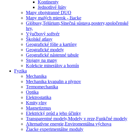
Kontinenty
Jednotlivé štáty
Mapy obojstranné DUO
Mapy malých mierok - žiacke
Glóbusy,Telúrium,Slnečná sústava,postery,spoločenské
hry,
Výučbový softvér
Školské atlasy
Geografické fólie a kartóny
Geografické modely
Geografické nástenné tabule
Stojany na mapy
Kolekcie minerálov a hornín
Fyzika
Mechanika
Mechanika kvapalin a plynov
Termomechanika
Optika
Elektrostatika
Kmity,vlny
Magnetizmus
Elektrický prúd a jeho účinky
Transparentné modely,Modely v reze,Funkčné modely
Alternatívne energie,Enviromentálna výchova
Žiacke experimentálne moduly