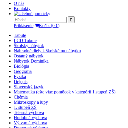
O nás
Kontakty
Prihlásenie
Košík (0 €)
Tabule
LCD Tabule
Školský nábytok
Náhradné diely k školskému nábytku
Ostatný nábytok
Nábytok Dominika
Biológia
Geografia
Fyzika
Dejepis
Slovenský jazyk
Matematika (ešte viac pomôcok v kategórii 1.stupeň ZŠ)
Chémia
Mikroskopy a lupy
1. stupeň ZŠ
Telesná výchova
Hudobná výchova
Výtvarná výchova
Dopravná výchova