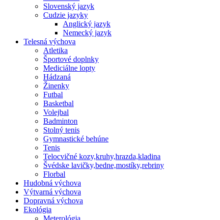
Slovenský jazyk
Cudzie jazyky
Anglický jazyk
Nemecký jazyk
Telesná výchova
Atletika
Športové doplnky
Mediciálne lopty
Hádzaná
Žinenky
Futbal
Basketbal
Volejbal
Badminton
Stolný tenis
Gymnastické behúne
Tenis
Telocvičné kozy,kruhy,hrazda,kladina
Švédske lavičky,bedne,mostíky,rebriny
Florbal
Hudobná výchova
Výtvarná výchova
Dopravná výchova
Ekológia
Meterológia