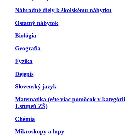
Náhradné diely k školskému nábytku
Ostatný nábytok
Biológia
Geografia
Fyzika
Dejepis
Slovenský jazyk
Matematika (ešte viac pomôcok v kategórii
1.stupeň ZŠ)
Chémia
Mikroskopy a lupy