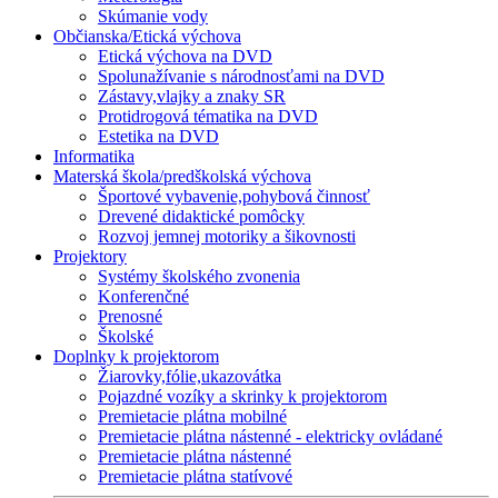
Skúmanie vody
Občianska/Etická výchova
Etická výchova na DVD
Spolunažívanie s národnosťami na DVD
Zástavy,vlajky a znaky SR
Protidrogová tématika na DVD
Estetika na DVD
Informatika
Materská škola/predškolská výchova
Športové vybavenie,pohybová činnosť
Drevené didaktické pomôcky
Rozvoj jemnej motoriky a šikovnosti
Projektory
Systémy školského zvonenia
Konferenčné
Prenosné
Školské
Doplnky k projektorom
Žiarovky,fólie,ukazovátka
Pojazdné vozíky a skrinky k projektorom
Premietacie plátna mobilné
Premietacie plátna nástenné - elektricky ovládané
Premietacie plátna nástenné
Premietacie plátna statívové