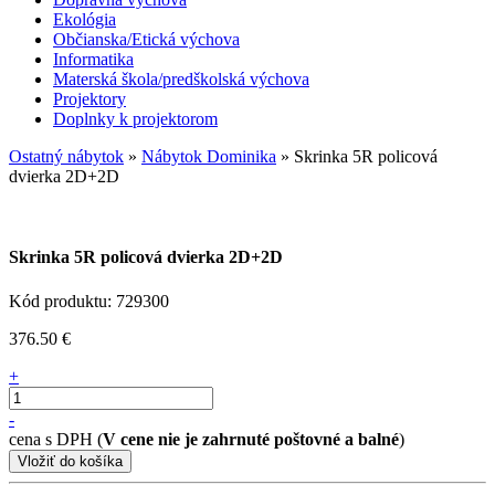
Ekológia
Občianska/Etická výchova
Informatika
Materská škola/predškolská výchova
Projektory
Doplnky k projektorom
Ostatný nábytok
»
Nábytok Dominika
» Skrinka 5R policová
dvierka 2D+2D
Skrinka 5R policová dvierka 2D+2D
Kód produktu: 729300
376.50 €
+
-
cena s DPH (
V cene nie je zahrnuté poštovné a balné
)