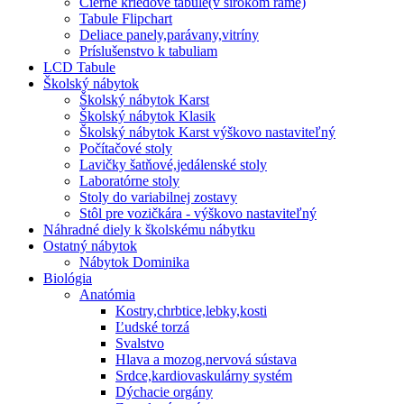
Čierne kriedové tabule(v širokom ráme)
Tabule Flipchart
Deliace panely,parávany,vitríny
Príslušenstvo k tabuliam
LCD Tabule
Školský nábytok
Školský nábytok Karst
Školský nábytok Klasik
Školský nábytok Karst výškovo nastaviteľný
Počítačové stoly
Lavičky šatňové,jedálenské stoly
Laboratórne stoly
Stoly do variabilnej zostavy
Stôl pre vozičkára - výškovo nastaviteľný
Náhradné diely k školskému nábytku
Ostatný nábytok
Nábytok Dominika
Biológia
Anatómia
Kostry,chrbtice,lebky,kosti
Ľudské torzá
Svalstvo
Hlava a mozog,nervová sústava
Srdce,kardiovaskulárny systém
Dýchacie orgány