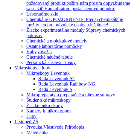
požadovaný produkt,pošlite nám prosím dopyt,budeme
sa snažiť Vám obratom poslať cenovú ponuku.
Laboratórne sklo
Chemikálie UPOZORNENIE: Predaj chemikálií je
možný len pre právnické osoby a inštitúcie!
Žiacke experimentálne moduly,Súpravy chemických
pokusov
Chemické a molekulové modely
Ostatné laboratórne pomôcky
Váhy,závažia
Chemické náučné tabule
Periodická sústava - mapy
Mikroskopy a lupy
Mikroskopy Levenhuk
Rada Levenhuk ST
Rada Levenhuk Rainbow NG
Rada Levenhuk S
Mikropreparáty a preparačné a pitevné súpravy
Študentské mikroskopy
Žiacke mikroskopy
Kamery k mikrokopom
Lupy
1. stupeň ZŠ
Prvouka,Vlastiveda,Prírodopis
Matematika