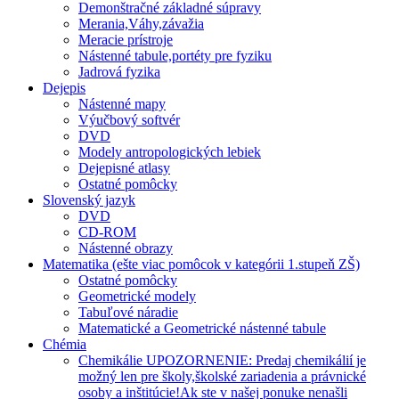
Demonštračné základné súpravy
Merania,Váhy,závažia
Meracie prístroje
Nástenné tabule,portéty pre fyziku
Jadrová fyzika
Dejepis
Nástenné mapy
Výučbový softvér
DVD
Modely antropologických lebiek
Dejepisné atlasy
Ostatné pomôcky
Slovenský jazyk
DVD
CD-ROM
Nástenné obrazy
Matematika (ešte viac pomôcok v kategórii 1.stupeň ZŠ)
Ostatné pomôcky
Geometrické modely
Tabuľové náradie
Matematické a Geometrické nástenné tabule
Chémia
Chemikálie UPOZORNENIE: Predaj chemikálií je
možný len pre školy,školské zariadenia a právnické
osoby a inštitúcie!Ak ste v našej ponuke nenašli