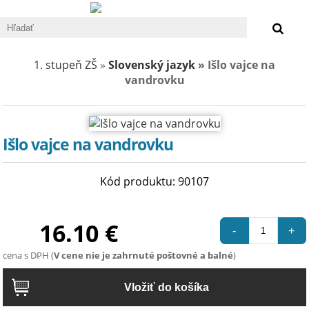
0 €
1. stupeň ZŠ
»
Slovenský jazyk
» Išlo vajce na
vandrovku
Išlo vajce na vandrovku
Kód produktu: 90107
16.10 €
-
+
cena s DPH (
V cene nie je zahrnuté poštovné a balné
)