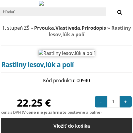
0 €
1. stupeň ZŠ
»
Prvouka,Vlastiveda,Prírodopis
» Rastliny
lesov,lúk a polí
Rastliny lesov,lúk a polí
Kód produktu: 00940
22.25 €
-
+
cena s DPH (
V cene nie je zahrnuté poštovné a balné
)