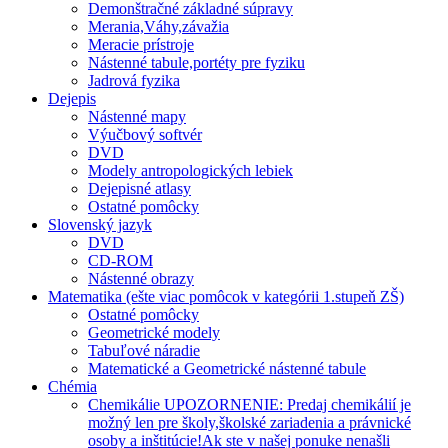
Demonštračné základné súpravy
Merania,Váhy,závažia
Meracie prístroje
Nástenné tabule,portéty pre fyziku
Jadrová fyzika
Dejepis
Nástenné mapy
Výučbový softvér
DVD
Modely antropologických lebiek
Dejepisné atlasy
Ostatné pomôcky
Slovenský jazyk
DVD
CD-ROM
Nástenné obrazy
Matematika (ešte viac pomôcok v kategórii 1.stupeň ZŠ)
Ostatné pomôcky
Geometrické modely
Tabuľové náradie
Matematické a Geometrické nástenné tabule
Chémia
Chemikálie UPOZORNENIE: Predaj chemikálií je
možný len pre školy,školské zariadenia a právnické
osoby a inštitúcie!Ak ste v našej ponuke nenašli