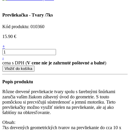
Prevliekačka - Tvary /7ks
Kód produktu: 010360
15.90 €
+
-
cena s DPH (
V cene nie je zahrnuté poštovné a balné
)
Popis produktu
Rôzne drevené prevliekacie tvary spolu s farebnými šnúrkami
zaručia vašim žiakom zábavný úvod do geometrie. S touto
pomôckou si precvičujú sústredenosť a jemnú motoriku. Tieto
prevliekačky možno využiť nielen na prevliekanie, ale aj ako
šablóny na obkresľovanie.
Obsah:
7ks drevených geometrických tvarov na prevliekanie do cca 10 x