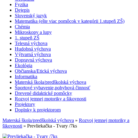
Fyzika
Dejepis
Slovenský jazyk
Matematika (ešte viac pomôcok v kategórii 1.stupeň ZŠ)
Chémia
Mikroskopy a lupy
1. stupeň ZŠ
Telesná výchova
Hudobná výchova
Výtvarná výchova
Dopravná výchova
Ekológia
Občianska/Etická výchova
Informatika
Materská škola/predškolská výchova
Športové vybavenie,pohybová činnosť
Drevené didaktické pomôcky
Rozvoj jemnej motoriky a šikovnosti
Projektory
Doplnky k projektorom
Materská škola/predškolská výchova
»
Rozvoj jemnej motoriky a
šikovnosti
» Prevliekačka - Tvary /7ks