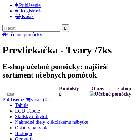
Prihlásenie
Registrácia
Košík
Učebné pomôcky
Prevliekačka - Tvary /7ks
E-shop učebné pomôcky: najširší
sortiment učebných pomôcok
Kontakty
O nás
E-shop
Prihlásenie
Košík (0 €)
Tabule
LCD Tabule
Školský nábytok
Náhradné diely k školskému nábytku
Ostatný nábytok
Biológia
Geografia