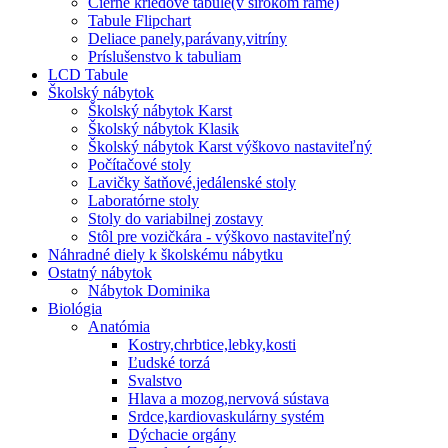
Čierne kriedové tabule(v širokom ráme)
Tabule Flipchart
Deliace panely,parávany,vitríny
Príslušenstvo k tabuliam
LCD Tabule
Školský nábytok
Školský nábytok Karst
Školský nábytok Klasik
Školský nábytok Karst výškovo nastaviteľný
Počítačové stoly
Lavičky šatňové,jedálenské stoly
Laboratórne stoly
Stoly do variabilnej zostavy
Stôl pre vozičkára - výškovo nastaviteľný
Náhradné diely k školskému nábytku
Ostatný nábytok
Nábytok Dominika
Biológia
Anatómia
Kostry,chrbtice,lebky,kosti
Ľudské torzá
Svalstvo
Hlava a mozog,nervová sústava
Srdce,kardiovaskulárny systém
Dýchacie orgány