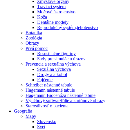
Zmyslové orgány
Tráviaci systém
Močové ústrojenstvo
Koža
Dentálne modely
Reprodukčný systém,tehotenstvo
Botanika
Zoológia
Obrazy
Prvá pomoc
Resustitačné figuríny
Sady pre simuláciu úrazov
Prevencia a sexuálna výchova
Sexuálna výchova
Drogy a alkohol
Fajčenie
Schreiber nástenné tabule
Hagemann nástenné tabule
Hagemann Biocenóza nástenné tabule
Výučbový softwar/fólie a kartónové obrazy
Starostlivosť o pacienta
Geografia
Mapy
Slovensko
Svet