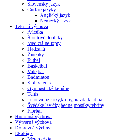
Slovenský jazyk
Cudzie jazyky
Anglický jazyk
Nemecký jazyk
Telesná výchova
Atletika
Športové doplnky
Mediciálne lopty
Hádzaná
Žinenky
Futbal
Basketbal
Volejbal
Badminton
Stolný tenis
Gymnastické behúne
Tenis
Telocvičné kozy,kruhy,hrazda,kladina
Švédske lavičky,bedne,mostíky,rebriny
Florbal
Hudobná výchova
Výtvarná výchova
Dopravná výchova
Ekológia
Meterológia