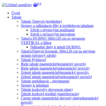
0 €
Úvod
Tabule
Tabule Triptych (trojdielne)
Stojany a odkladacie lišty k trojdielnym tabuliam
Zdvih s plynovými pružinami
Zdvih s reťazovým prevodom
Tabuľa DUBNO 360x120 cm so stojanom
VERTIKAL a lištou
Náhradné diely k tabuli DUBNO.
TabuľaTriptych Keramic 360x120 cm na skrytom
stojane (plynový zdvih)
Tabule Pylónové
Biele tabule magnetické(keramický povrch)
Biele tabule magnetické(nekeramický povrch)
Zelené tabule magnetické(keramický povrch).
Zelené tabule magnetické(nekeramický povrch)
Tabule preklápacie - obojstranné
Stojany k tabuliam
Tabule korkové(v drevenom ráme)
Tabule korkové,textilné (napichovacie)
Čierne tabule magnetické drevený rám(nekaramický
povrch)