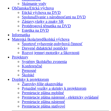
Skúmanie vody
Občianska/Etická výchova
Etická výchova na DVD
Spolunažívanie s národnosťami na DVD
Zástavy,vlajky a znaky SR
Protidrogová tématika na DVD
Estetika na DVD
Informatika
Materská škola/predškolská výchova
Športové vybavenie,pohybová činnosť
Drevené didaktické pomôcky
Rozvoj jemnej motoriky a šikovnosti
Projektory
Systémy školského zvonenia
Konferenčné
Prenosné
Školské
Doplnky k projektorom
Žiarovky,fólie,ukazovátka
Pojazdné vozíky a skrinky k projektorom
Premietacie plátna mobilné
Premietacie plátna nástenné - elektricky ovládané
Premietacie plátna nástenné
Premietacie plátna statívové