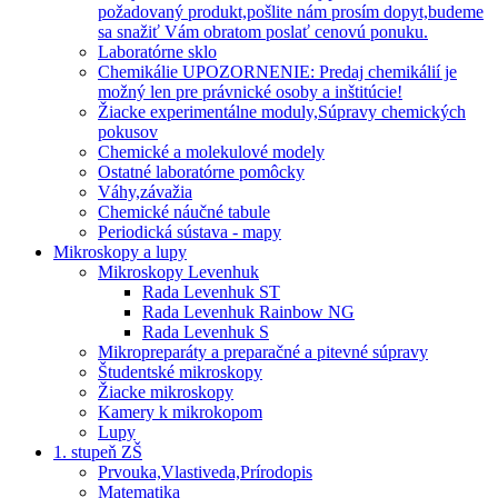
požadovaný produkt,pošlite nám prosím dopyt,budeme
sa snažiť Vám obratom poslať cenovú ponuku.
Laboratórne sklo
Chemikálie UPOZORNENIE: Predaj chemikálií je
možný len pre právnické osoby a inštitúcie!
Žiacke experimentálne moduly,Súpravy chemických
pokusov
Chemické a molekulové modely
Ostatné laboratórne pomôcky
Váhy,závažia
Chemické náučné tabule
Periodická sústava - mapy
Mikroskopy a lupy
Mikroskopy Levenhuk
Rada Levenhuk ST
Rada Levenhuk Rainbow NG
Rada Levenhuk S
Mikropreparáty a preparačné a pitevné súpravy
Študentské mikroskopy
Žiacke mikroskopy
Kamery k mikrokopom
Lupy
1. stupeň ZŠ
Prvouka,Vlastiveda,Prírodopis
Matematika