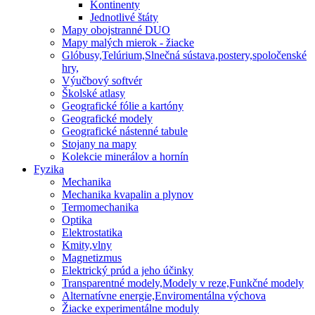
Kontinenty
Jednotlivé štáty
Mapy obojstranné DUO
Mapy malých mierok - žiacke
Glóbusy,Telúrium,Slnečná sústava,postery,spoločenské
hry,
Výučbový softvér
Školské atlasy
Geografické fólie a kartóny
Geografické modely
Geografické nástenné tabule
Stojany na mapy
Kolekcie minerálov a hornín
Fyzika
Mechanika
Mechanika kvapalin a plynov
Termomechanika
Optika
Elektrostatika
Kmity,vlny
Magnetizmus
Elektrický prúd a jeho účinky
Transparentné modely,Modely v reze,Funkčné modely
Alternatívne energie,Enviromentálna výchova
Žiacke experimentálne moduly