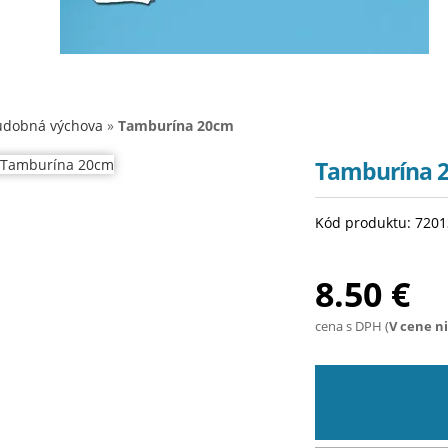
Prihlásenie
Košík (0 €)
dobná výchova
»
Tamburína 20cm
Tamburína 
Kód produktu: 720
8.50 €
cena s DPH (
V cene n