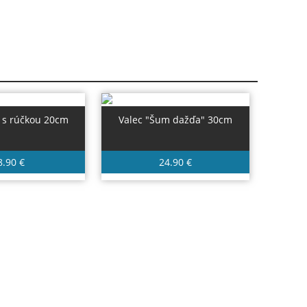
 s rúčkou 20cm
Valec "Šum dažďa" 30cm
8.90 €
24.90 €