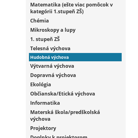
Matematika (ešte viac pomôcok v
kategórii 1.stupeň ZŠ)
Chémia
Mikroskopy a lupy
1. stupeň ZŠ
Telesná výchova
Hudobná výchova
Výtvarná výchova
Dopravná výchova
Ekológia
Občianska/Etická výchova
Informatika
Materská škola/predškolská
výchova
Projektory
Doplnky k projektorom