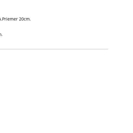
á.Priemer 20cm.
m.