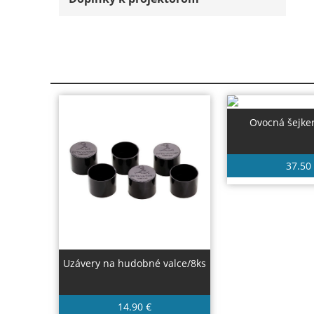
Ovocná šejke
37.50
Uzávery na hudobné valce/8ks
14.90 €