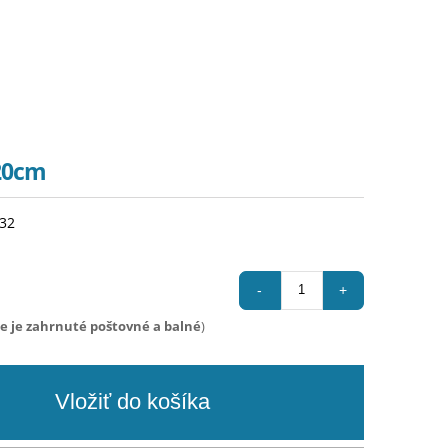
20cm
132
-
+
ie je zahrnuté poštovné a balné
)