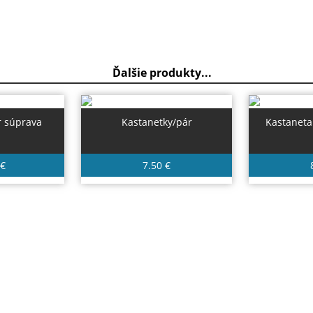
Ďalšie produkty...
r súprava
Kastanetky/pár
Kastaneta
 €
7.50 €