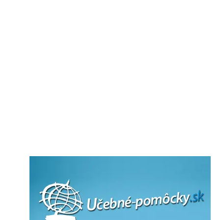
Ekológia
Občianska/Etická výchova
Informatika
Materská škola/predškolská výchova
Projektory
Doplnky k projektorom
O nás
Kontakty