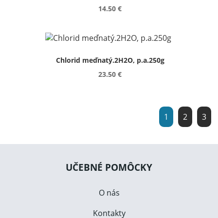
14.50 €
Chlorid meďnatý.2H2O, p.a.250g
23.50 €
1
2
3
UČEBNÉ POMÔCKY
O nás
Kontakty