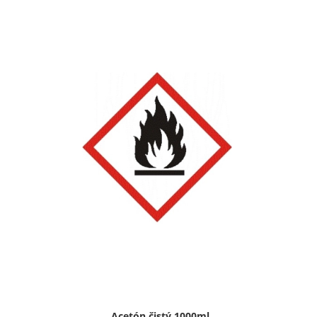
Acetón čistý,1000ml