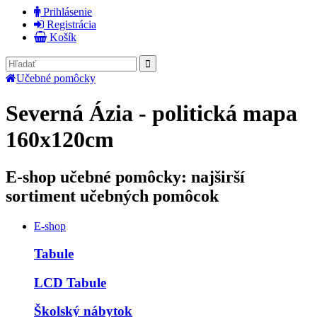
Prihlásenie
Registrácia
Košík
Učebné pomôcky
Severná Ázia - politická mapa
160x120cm
E-shop učebné pomôcky: najširší
sortiment učebných pomôcok
E-shop
Tabule
LCD Tabule
Školský nábytok