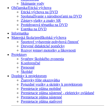
Skúmanie vody
Občianska/Etická výchova
Etická výchova na DVD
Spolunažívanie s národnosťami na DVD
Zástavy,vlajky a znaky SR
Protidrogová tématika na DVD
Estetika na DVD
Informatika
Materská škola/predškolská výchova
Športové vybavenie,pohybová činnosť
Drevené didaktické pomôcky
Rozvoj jemnej motoriky a šikovnosti
Projektory
Systémy školského zvonenia
Konferenčné
Prenosné
Školské
Doplnky k projektorom
Žiarovky,fólie,ukazovátka
Pojazdné vozíky a skrinky k projektorom
Premietacie plátna mobilné
Premietacie plátna nástenné - elektricky ovládané
Premietacie plátna nástenné
Premietacie plátna statívové