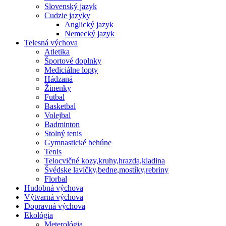
Slovenský jazyk
Cudzie jazyky
Anglický jazyk
Nemecký jazyk
Telesná výchova
Atletika
Športové doplnky
Mediciálne lopty
Hádzaná
Žinenky
Futbal
Basketbal
Volejbal
Badminton
Stolný tenis
Gymnastické behúne
Tenis
Telocvičné kozy,kruhy,hrazda,kladina
Švédske lavičky,bedne,mostíky,rebriny
Florbal
Hudobná výchova
Výtvarná výchova
Dopravná výchova
Ekológia
Meterológia