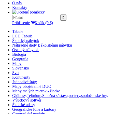
O nás
Kontakty
Prihlásenie
Košík (0 €)
Tabule
LCD Tabule
Školský nábytok
Náhradné diely k školskému nábytku
Ostatný nábytok
Biológia
Geografia
Mapy
Slovensko
Svet
Kontinenty
Jednotlivé štáty
Mapy obojstranné DUO
Mapy malých mierok - žiacke
Glóbusy,Telúrium,Slnečná sústava,postery,spoločenské hry,
Výučbový softvér
Školské atlasy
Geografické fólie a kartóny
Geografické modely