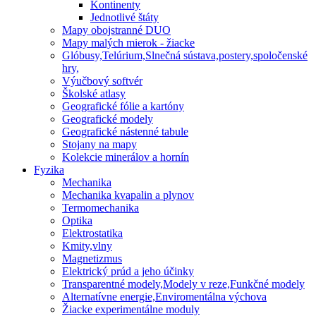
Kontinenty
Jednotlivé štáty
Mapy obojstranné DUO
Mapy malých mierok - žiacke
Glóbusy,Telúrium,Slnečná sústava,postery,spoločenské
hry,
Výučbový softvér
Školské atlasy
Geografické fólie a kartóny
Geografické modely
Geografické nástenné tabule
Stojany na mapy
Kolekcie minerálov a hornín
Fyzika
Mechanika
Mechanika kvapalin a plynov
Termomechanika
Optika
Elektrostatika
Kmity,vlny
Magnetizmus
Elektrický prúd a jeho účinky
Transparentné modely,Modely v reze,Funkčné modely
Alternatívne energie,Enviromentálna výchova
Žiacke experimentálne moduly