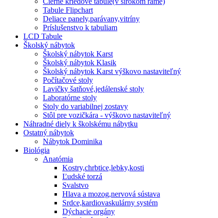
Čierne kriedové tabule(v širokom ráme)
Tabule Flipchart
Deliace panely,parávany,vitríny
Príslušenstvo k tabuliam
LCD Tabule
Školský nábytok
Školský nábytok Karst
Školský nábytok Klasik
Školský nábytok Karst výškovo nastaviteľný
Počítačové stoly
Lavičky šatňové,jedálenské stoly
Laboratórne stoly
Stoly do variabilnej zostavy
Stôl pre vozičkára - výškovo nastaviteľný
Náhradné diely k školskému nábytku
Ostatný nábytok
Nábytok Dominika
Biológia
Anatómia
Kostry,chrbtice,lebky,kosti
Ľudské torzá
Svalstvo
Hlava a mozog,nervová sústava
Srdce,kardiovaskulárny systém
Dýchacie orgány