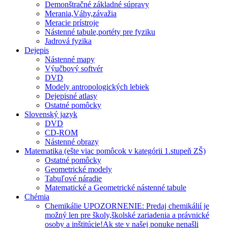
Demonštračné základné súpravy
Merania,Váhy,závažia
Meracie prístroje
Nástenné tabule,portéty pre fyziku
Jadrová fyzika
Dejepis
Nástenné mapy
Výučbový softvér
DVD
Modely antropologických lebiek
Dejepisné atlasy
Ostatné pomôcky
Slovenský jazyk
DVD
CD-ROM
Nástenné obrazy
Matematika (ešte viac pomôcok v kategórii 1.stupeň ZŠ)
Ostatné pomôcky
Geometrické modely
Tabuľové náradie
Matematické a Geometrické nástenné tabule
Chémia
Chemikálie UPOZORNENIE: Predaj chemikálií je
možný len pre školy,školské zariadenia a právnické
osoby a inštitúcie!Ak ste v našej ponuke nenašli