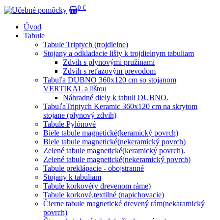
0 €
Úvod
Tabule
Tabule Triptych (trojdielne)
Stojany a odkladacie lišty k trojdielnym tabuliam
Zdvih s plynovými pružinami
Zdvih s reťazovým prevodom
Tabuľa DUBNO 360x120 cm so stojanom
VERTIKAL a lištou
Náhradné diely k tabuli DUBNO.
TabuľaTriptych Keramic 360x120 cm na skrytom
stojane (plynový zdvih)
Tabule Pylónové
Biele tabule magnetické(keramický povrch)
Biele tabule magnetické(nekeramický povrch)
Zelené tabule magnetické(keramický povrch).
Zelené tabule magnetické(nekeramický povrch)
Tabule preklápacie - obojstranné
Stojany k tabuliam
Tabule korkové(v drevenom ráme)
Tabule korkové,textilné (napichovacie)
Čierne tabule magnetické drevený rám(nekaramický
povrch)