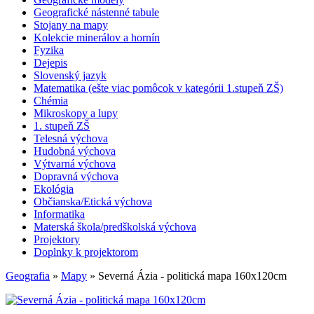
Geografické nástenné tabule
Stojany na mapy
Kolekcie minerálov a hornín
Fyzika
Dejepis
Slovenský jazyk
Matematika (ešte viac pomôcok v kategórii 1.stupeň ZŠ)
Chémia
Mikroskopy a lupy
1. stupeň ZŠ
Telesná výchova
Hudobná výchova
Výtvarná výchova
Dopravná výchova
Ekológia
Občianska/Etická výchova
Informatika
Materská škola/predškolská výchova
Projektory
Doplnky k projektorom
Geografia
»
Mapy
» Severná Ázia - politická mapa 160x120cm