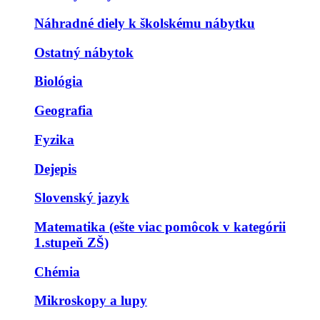
Náhradné diely k školskému nábytku
Ostatný nábytok
Biológia
Geografia
Fyzika
Dejepis
Slovenský jazyk
Matematika (ešte viac pomôcok v kategórii
1.stupeň ZŠ)
Chémia
Mikroskopy a lupy