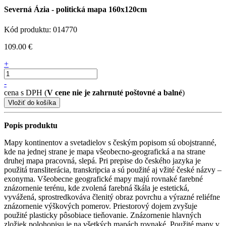
Severná Ázia - politická mapa 160x120cm
Kód produktu: 014770
109.00 €
+
-
cena s DPH (
V cene nie je zahrnuté poštovné a balné
)
Popis produktu
Mapy kontinentov a svetadielov s českým popisom sú obojstranné,
kde na jednej strane je mapa všeobecno-geografická a na strane
druhej mapa pracovná, slepá. Pri prepise do českého jazyka je
použitá transliterácia, transkripcia a sú použité aj vžité české názvy –
exonyma. Všeobecne geografické mapy majú rovnaké farebné
znázornenie terénu, kde zvolená farebná škála je estetická,
vyvážená, sprostredkováva členitý obraz povrchu a výrazné reliéfne
znázornenie výškových pomerov. Priestorový dojem zvyšuje
použité plasticky pôsobiace tieňovanie. Znázornenie hlavných
zložiek polohopisu je na všetkých mapách rovnaké. Použité mapy v