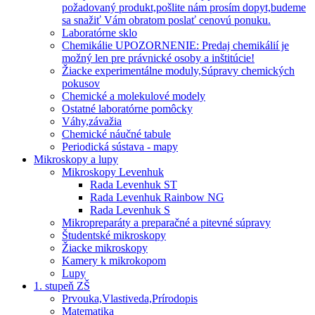
požadovaný produkt,pošlite nám prosím dopyt,budeme
sa snažiť Vám obratom poslať cenovú ponuku.
Laboratórne sklo
Chemikálie UPOZORNENIE: Predaj chemikálií je
možný len pre právnické osoby a inštitúcie!
Žiacke experimentálne moduly,Súpravy chemických
pokusov
Chemické a molekulové modely
Ostatné laboratórne pomôcky
Váhy,závažia
Chemické náučné tabule
Periodická sústava - mapy
Mikroskopy a lupy
Mikroskopy Levenhuk
Rada Levenhuk ST
Rada Levenhuk Rainbow NG
Rada Levenhuk S
Mikropreparáty a preparačné a pitevné súpravy
Študentské mikroskopy
Žiacke mikroskopy
Kamery k mikrokopom
Lupy
1. stupeň ZŠ
Prvouka,Vlastiveda,Prírodopis
Matematika