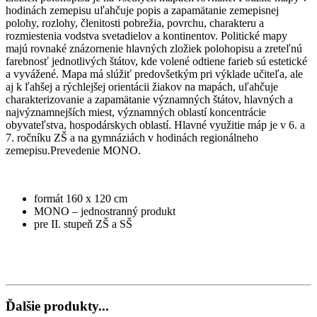
hodinách zemepisu uľahčuje popis a zapamätanie zemepisnej
polohy, rozlohy, členitosti pobrežia, povrchu, charakteru a
rozmiestenia vodstva svetadielov a kontinentov. Politické mapy
majú rovnaké znázornenie hlavných zložiek polohopisu a zreteľnú
farebnosť jednotlivých štátov, kde volené odtiene farieb sú estetické
a vyvážené. Mapa má slúžiť predovšetkým pri výklade učiteľa, ale
aj k ľahšej a rýchlejšej orientácii žiakov na mapách, uľahčuje
charakterizovanie a zapamätanie významných štátov, hlavných a
najvýznamnejších miest, významných oblastí koncentrácie
obyvateľstva, hospodárskych oblastí. Hlavné využitie máp je v 6. a
7. ročníku ZŠ a na gymnáziách v hodinách regionálneho
zemepisu.Prevedenie MONO.
formát 160 x 120 cm
MONO – jednostranný produkt
pre II. stupeň ZŠ a SŠ
Ďalšie produkty...