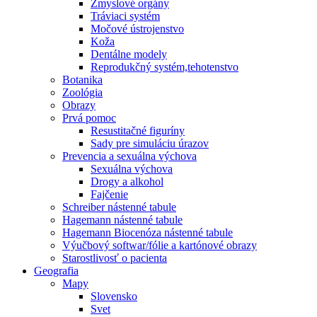
Zmyslové orgány
Tráviaci systém
Močové ústrojenstvo
Koža
Dentálne modely
Reprodukčný systém,tehotenstvo
Botanika
Zoológia
Obrazy
Prvá pomoc
Resustitačné figuríny
Sady pre simuláciu úrazov
Prevencia a sexuálna výchova
Sexuálna výchova
Drogy a alkohol
Fajčenie
Schreiber nástenné tabule
Hagemann nástenné tabule
Hagemann Biocenóza nástenné tabule
Výučbový softwar/fólie a kartónové obrazy
Starostlivosť o pacienta
Geografia
Mapy
Slovensko
Svet