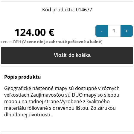
Kód produktu: 014677
124.00 €
-
+
cena s DPH (
V cene nie je zahrnuté poštovné a balné
)
Popis produktu
Geografické nástenné mapy sú dostupné v rôznych
veľkostiach.Zaujímavosťou sú DUO mapy so slepou
mapou na zadnej strane.Vyrobené z kvalitného
materiálu fóliované s drevenou lištou. Zo zárukou
dlhodobej životnosti.