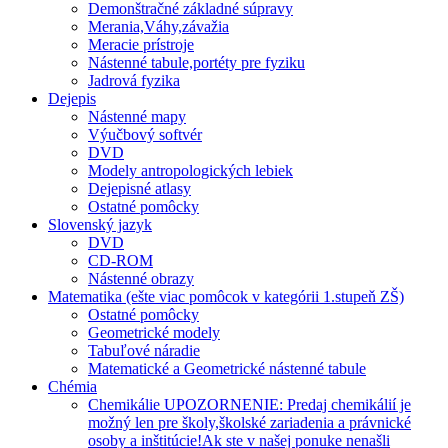
Demonštračné základné súpravy
Merania,Váhy,závažia
Meracie prístroje
Nástenné tabule,portéty pre fyziku
Jadrová fyzika
Dejepis
Nástenné mapy
Výučbový softvér
DVD
Modely antropologických lebiek
Dejepisné atlasy
Ostatné pomôcky
Slovenský jazyk
DVD
CD-ROM
Nástenné obrazy
Matematika (ešte viac pomôcok v kategórii 1.stupeň ZŠ)
Ostatné pomôcky
Geometrické modely
Tabuľové náradie
Matematické a Geometrické nástenné tabule
Chémia
Chemikálie UPOZORNENIE: Predaj chemikálií je
možný len pre školy,školské zariadenia a právnické
osoby a inštitúcie!Ak ste v našej ponuke nenašli