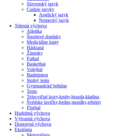
Slovenský jazyk
Cudzie jazyky
Anglický jazyk
Nemecký jazyk
Telesná výchova
Atletika
Športové doplnky
Mediciálne lopty
Hádzaná
Žinenky
Futbal
Basketbal
Volejbal
Badminton
Stolný tenis
Gymnastické behúne
Tenis
Telocvičné kozy,kruhy,hrazda,kladina
Švédske lavičky,bedne,mostíky,rebriny
Florbal
Hudobná výchova
Výtvarná výchova
Dopravná výchova
Ekológia
Meterológia