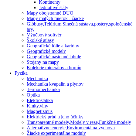
Kontinenty
Jednotlivé štáty
Mapy obojstranné DUO
Mapy malých mierok - žiacke
Glóbusy,Telúrium,Slnečná sústava,postery,spoločenské
hry,
Výučbový softvér
Školské atlasy
Geografické fólie a kartóny
Geografické modely
Geografické nástenné tabule
Stojany na mapy
Kolekcie minerálov a hornín
Fyzika
Mechanika
Mechanika kvapalin a plynov
Termomechanika
Optika
Elektrostatika
Kmity,vlny
Magnetizmus
Elektrický prúd a jeho účinky
Transparentné modely,Modely v reze,Funkčné modely
Alternatívne energie,Enviromentálna výchova
Žiacke experimentálne moduly