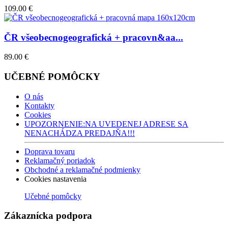
109.00 €
ČR všeobecnogeografická + pracovn&aa...
89.00 €
UČEBNÉ POMÔCKY
O nás
Kontakty
Cookies
UPOZORNENIE:NA UVEDENEJ ADRESE SA
NENACHÁDZA PREDAJŇA!!!
Doprava tovaru
Reklamačný poriadok
Obchodné a reklamačné podmienky
Cookies nastavenia
Učebné pomôcky
Zákaznícka podpora