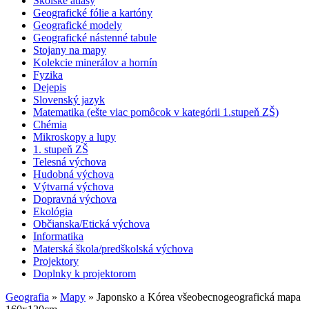
Školské atlasy
Geografické fólie a kartóny
Geografické modely
Geografické nástenné tabule
Stojany na mapy
Kolekcie minerálov a hornín
Fyzika
Dejepis
Slovenský jazyk
Matematika (ešte viac pomôcok v kategórii 1.stupeň ZŠ)
Chémia
Mikroskopy a lupy
1. stupeň ZŠ
Telesná výchova
Hudobná výchova
Výtvarná výchova
Dopravná výchova
Ekológia
Občianska/Etická výchova
Informatika
Materská škola/predškolská výchova
Projektory
Doplnky k projektorom
Geografia
»
Mapy
» Japonsko a Kórea všeobecnogeografická mapa