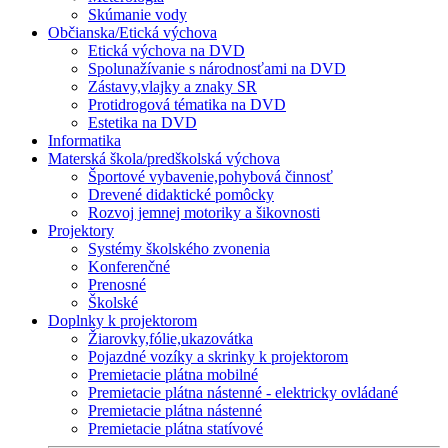
Skúmanie vody
Občianska/Etická výchova
Etická výchova na DVD
Spolunažívanie s národnosťami na DVD
Zástavy,vlajky a znaky SR
Protidrogová tématika na DVD
Estetika na DVD
Informatika
Materská škola/predškolská výchova
Športové vybavenie,pohybová činnosť
Drevené didaktické pomôcky
Rozvoj jemnej motoriky a šikovnosti
Projektory
Systémy školského zvonenia
Konferenčné
Prenosné
Školské
Doplnky k projektorom
Žiarovky,fólie,ukazovátka
Pojazdné vozíky a skrinky k projektorom
Premietacie plátna mobilné
Premietacie plátna nástenné - elektricky ovládané
Premietacie plátna nástenné
Premietacie plátna statívové