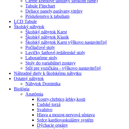
Čierne kriedové tabule(v širokom ráme)
Tabule Flipchart
Deliace panely,parávany,vitríny
Príslušenstvo k tabuliam
LCD Tabule
Školský nábytok
Školský nábytok Karst
Školský nábytok Klasik
Školský nábytok Karst výškovo nastaviteľný
Počítačové stoly
Lavičky šatňové,jedálenské stoly
Laboratórne stoly
Stoly do variabilnej zostavy
Stôl pre vozičkára - výškovo nastaviteľný
Náhradné diely k školskému nábytku
Ostatný nábytok
Nábytok Dominika
Biológia
Anatómia
Kostry,chrbtice,lebky,kosti
Ľudské torzá
Svalstvo
Hlava a mozog,nervová sústava
Srdce,kardiovaskulárny systém
Dýchacie orgány