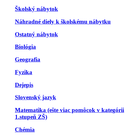
Školský nábytok
Náhradné diely k školskému nábytku
Ostatný nábytok
Biológia
Geografia
Fyzika
Dejepis
Slovenský jazyk
Matematika (ešte viac pomôcok v kategórii
1.stupeň ZŠ)
Chémia