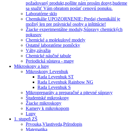
požadovaný produkt,pošlite nám prosím dopyt,budeme
sa snažiť Vám obratom poslať cenovú ponuku.
Laboratórne sklo
Chemikálie UPOZORNENIE: Predaj chemikálií je
možný len pre právnické osoby a inštitúcie!
Žiacke experimentálne moduly,Súpravy chemických
pokusov
Chemické a molekulové modely
Ostatné laboratórne pomôcky
Váhy,závažia
Chemické náučné tabule
Periodická sústava - mapy
Mikroskopy a lupy
Mikroskopy Levenhuk
Rada Levenhuk ST
Rada Levenhuk Rainbow NG
Rada Levenhuk S
Mikropreparáty a preparačné a pitevné súpravy
Študentské mikroskopy
Žiacke mikroskopy
Kamery k mikrokopom
Lupy
1. stupeň ZŠ
Prvouka,Vlastiveda,Prírodopis
Matematika