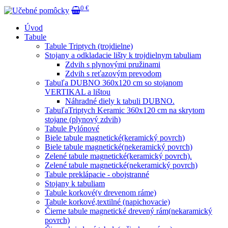
0 €
Úvod
Tabule
Tabule Triptych (trojdielne)
Stojany a odkladacie lišty k trojdielnym tabuliam
Zdvih s plynovými pružinami
Zdvih s reťazovým prevodom
Tabuľa DUBNO 360x120 cm so stojanom
VERTIKAL a lištou
Náhradné diely k tabuli DUBNO.
TabuľaTriptych Keramic 360x120 cm na skrytom
stojane (plynový zdvih)
Tabule Pylónové
Biele tabule magnetické(keramický povrch)
Biele tabule magnetické(nekeramický povrch)
Zelené tabule magnetické(keramický povrch).
Zelené tabule magnetické(nekeramický povrch)
Tabule preklápacie - obojstranné
Stojany k tabuliam
Tabule korkové(v drevenom ráme)
Tabule korkové,textilné (napichovacie)
Čierne tabule magnetické drevený rám(nekaramický
povrch)