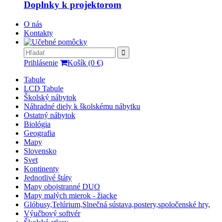
Doplnky k projektorom
O nás
Kontakty
Prihlásenie
Košík (0 €)
Tabule
LCD Tabule
Školský nábytok
Náhradné diely k školskému nábytku
Ostatný nábytok
Biológia
Geografia
Mapy
Slovensko
Svet
Kontinenty
Jednotlivé štáty
Mapy obojstranné DUO
Mapy malých mierok - žiacke
Glóbusy,Telúrium,Slnečná sústava,postery,spoločenské hry,
Výučbový softvér